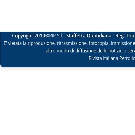
Copyright 2010
©RIP Srl -
Staffetta Quotidiana - Reg. Tri
E' vietata la riproduzione, ritrasmissione, fotocopia, immissione 
altro modo di diffusione delle notizie o ser
Rivista Italiana Petrol