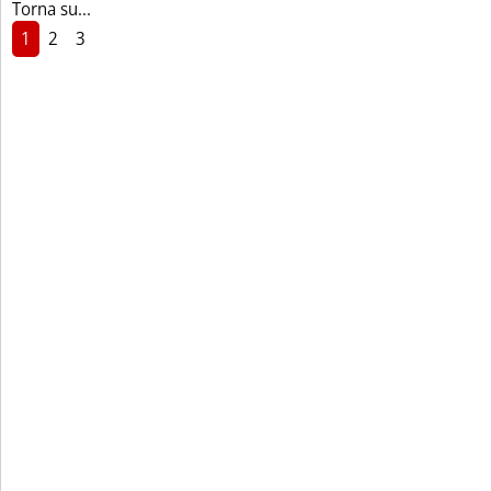
Torna su...
1
2
3