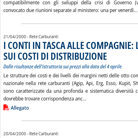
compatibilmente con gli sviluppi della crisi di Governo (v
convocato due riunioni separate al ministero: una per venerdì...
21/04/2000
- Rete Carburanti
I CONTI IN TASCA ALLE COMPAGNIE: 
SUI COSTI DI DISTRIBUZIONE
. Sottotitolo: Dalle ri
. Pubblicata venerdì 
Dalle risultanze dell'istruttoria sui prezzi alla data del 4 aprile
Le strutture dei costi e dei livelli dei margini netti delle otto c
nazionale nella rete carburanti (Agip, Api, Erg, Esso, Kupit, Sh
sono caratterizzate da una profonda e sistematica diversità c
Leggi tutta la notizia
dovrebbe trovare corrispondenza anc...
Lista allegati PDF alla notizia
Allegato
20/04/2000
- Rete Carburanti