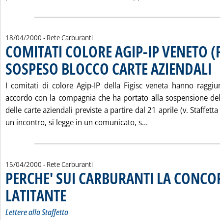
18/04/2000
- Rete Carburanti
COMITATI COLORE AGIP-IP VENETO (F
SOSPESO BLOCCO CARTE AZIENDALI
. P
I comitati di colore Agip-IP della Figisc veneta hanno raggi
accordo con la compagnia che ha portato alla sospensione del 
delle carte aziendali previste a partire dal 21 aprile (v. Staffett
Leggi tutta la noti
un incontro, si legge in un comunicato, s...
15/04/2000
- Rete Carburanti
PERCHE' SUI CARBURANTI LA CONCO
LATITANTE
. Sottotitolo: Lettere alla Staffetta
. Pubblicata sabato 15 aprile 2000 alle 16.16.
Lettere alla Staffetta