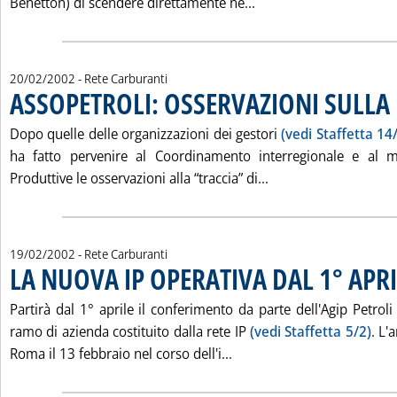
Leggi tutta la notiz
Benetton) di scendere direttamente ne...
20/02/2002
- Rete Carburanti
ASSOPETROLI: OSSERVAZIONI SULLA 
Dopo quelle delle organizzazioni dei gestori
(vedi Staffetta 14
ha fatto pervenire al Coordinamento interregionale e al min
Leggi tutta la noti
Produttive le osservazioni alla “traccia” di...
19/02/2002
- Rete Carburanti
LA NUOVA IP OPERATIVA DAL 1° APRI
Partirà dal 1° aprile il conferimento da parte dell'Agip Petroli
ramo di azienda costituito dalla rete IP
(vedi Staffetta 5/2)
. L'
Leggi tutta la notizia: '
Roma il 13 febbraio nel corso dell'i...