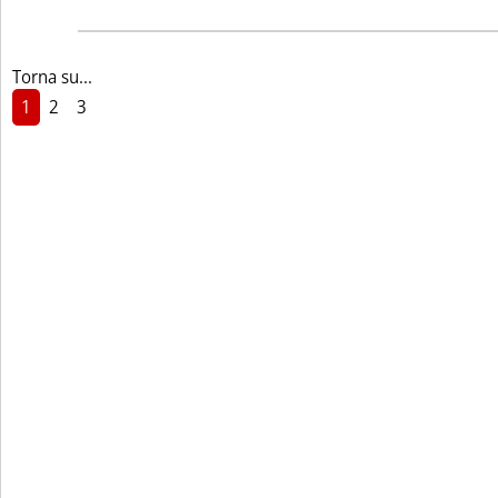
Torna su...
1
2
3