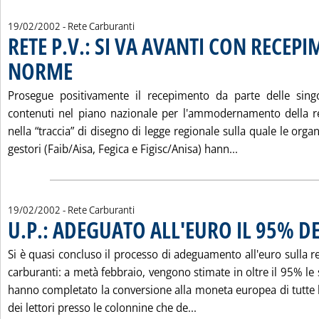
19/02/2002
- Rete Carburanti
RETE P.V.: SI VA AVANTI CON RECEP
NORME
. Pubblicata martedì 19 febbraio 2002 alle 17.15.
Prosegue positivamente il recepimento da parte delle singol
contenuti nel piano nazionale per l'ammodernamento della re
nella “traccia” di disegno di legge regionale sulla quale le orga
Leggi tutta la 
gestori (Faib/Aisa, Fegica e Figisc/Anisa) hann...
19/02/2002
- Rete Carburanti
U.P.: ADEGUATO ALL'EURO IL 95% DEI
Si è quasi concluso il processo di adeguamento all'euro sulla re
carburanti: a metà febbraio, vengono stimate in oltre il 95% le s
hanno completato la conversione alla moneta europea di tutte l
Leggi tutta la notizia: 
dei lettori presso le colonnine che de...