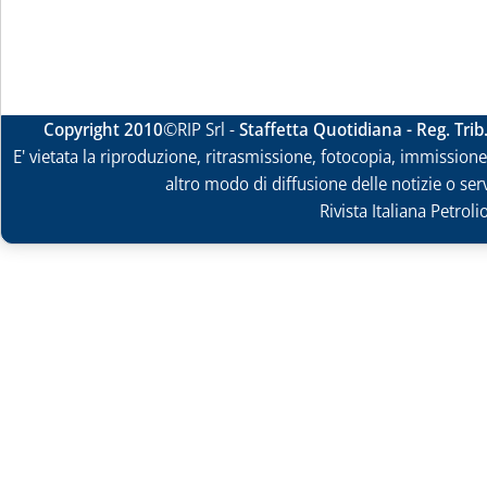
Copyright 2010
©RIP Srl -
Staffetta Quotidiana - Reg. Tri
E' vietata la riproduzione, ritrasmissione, fotocopia, immissione 
altro modo di diffusione delle notizie o ser
Rivista Italiana Petrol