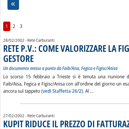
1
2
3
28/02/2002
- Rete Carburanti
RETE P.V.: COME VALORIZZARE LA FI
GESTORE
. Sottotitolo: Un documento messo a punto da Faib/Aisa, Fegica e Figi
. Pubblicata giovedì 28 febbraio 2002 alle 15.23.
Un documento messo a punto da Faib/Aisa, Fegica e Figisc/Anisa
Lo scorso 15 febbraio a Trieste si è tenuta una riunione de
Faib/Aisa, Fegica e Figisc/Anisa con all'ordine del giorno un e
Leggi tutta la n
ancora sul tappeto
(vedi Staffetta 26/2)
. Al ...
27/02/2002
- Rete Carburanti
KUPIT RIDUCE IL PREZZO DI FATTURA