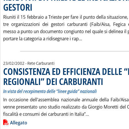
GESTORI
. Pubblicata martedì 26 febbraio 2002 alle 15.54.
Riuniti il 15 febbraio a Trieste per fare il punto della situazione,
tre organizzazioni dei gestori carburanti (Faib/Aisa, Fegica
messo a punto un documento congiunto nel quale si delinea il
Leggi tutta la notizia
portare la categoria a ridisegnare i rap...
23/02/2002
- Rete Carburanti
CONSISTENZA ED EFFICIENZA DELLE “
REGIONALI” DEI CARBURANTI
. Sottotitolo: In vi
. Pubblicata sabat
In vista del recepimento delle “linee guida” nazionali
In occasione dell'assemblea nazionale annuale della Faib/Aisa
venne presentato uno studio realizzato da Giorgio Moretti del C
Leggi tutta la not
fiscalità e consumi dei carburanti in Italia”...
Lista allegati PDF alla notizia
Allegato