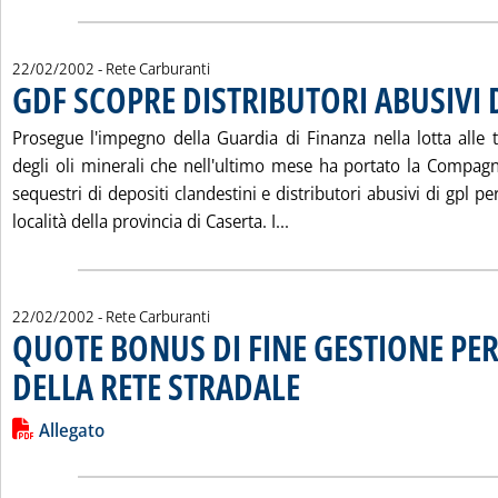
22/02/2002
- Rete Carburanti
GDF SCOPRE DISTRIBUTORI ABUSIVI 
Prosegue l'impegno della Guardia di Finanza nella lotta alle t
degli oli minerali che nell'ultimo mese ha portato la Compagni
sequestri di depositi clandestini e distributori abusivi di gpl pe
Leggi tutta la notizia: '
località della provincia di Caserta. I...
22/02/2002
- Rete Carburanti
QUOTE BONUS DI FINE GESTIONE PE
DELLA RETE STRADALE
. Pubblicata venerdì 22 febbraio 2002
Leggi tutta la notizia: 'QUOTE BONUS DI FINE GESTIONE PE
Lista allegati PDF alla notizia
Allegato