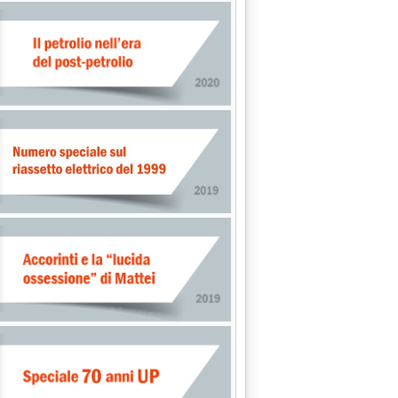
SO, “INACCETTABILI”'