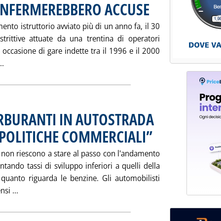
ONFERMEREBBERO ACCUSE
. Pubblicata venerdì 20 settem
nto istruttorio avviato più di un anno fa, il 30
rittive attuate da una trentina di operatori
n occasione di gare indette tra il 1996 e il 2000
Leggi tutta la notizia: 'ISTRUTTORIA ANTITRUST SU GARE
..
RBURANTI IN AUTOSTRADA
E POLITICHE COMMERCIALI”
. Pubblicata giovedì 19 sette
i non riescono a stare al passo con l'andamento
ntando tassi di sviluppo inferiori a quelli della
 quanto riguarda le benzine. Gli automobilisti
Leggi tutta la notizia: 'CALANO CONSUMI CARBURANTI 
si ...