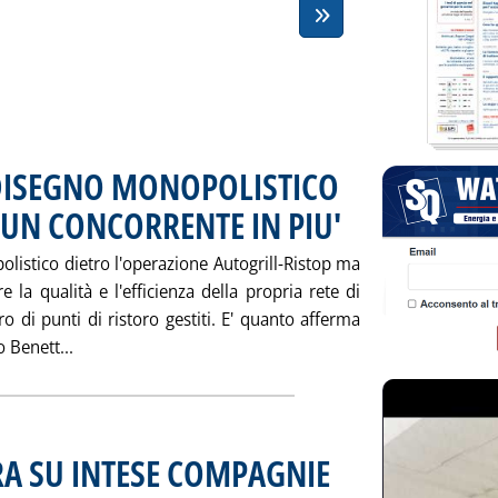
DISEGNO MONOPOLISTICO
UN CONCORRENTE IN PIU'
. Pubblicata giovedì 26 sette
istico dietro l'operazione Autogrill-Ristop ma
 la qualità e l'efficienza della propria rete di
di punti di ristoro gestiti. E' quanto afferma
Leggi tutta la notizia: 'AUTOGRILL, NESSUN DIS
 Benett...
RA SU INTESE COMPAGNIE
. Pubblicata giovedì 26 settemb