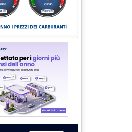
bre 2002 alle 16.28.
 GASOLIO AUTO . PRIME RISULTANZE CONFERMEREBBERO ACCUSE
mbre 2002 alle 16.17.
IN AUTOSTRADA . LO PRESTI, “RIVEDERE POLITICHE COMMERCIA