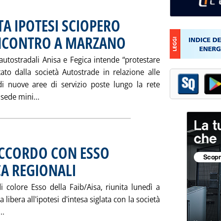
A IPOTESI SCIOPERO
INCONTRO A MARZANO
. Pubblicata giovedì 19 settembre 2002 a
autostradali Anisa e Fegica intende “protestare
ato dalla società Autostrade in relazione alle
 di nuove aree di servizio poste lungo la rete
Leggi tutta la notizia: 'AUTOSTRADE: RISPUNTA
sede mini...
ACCORDO CON ESSO
CA REGIONALI
. Pubblicata giovedì 19 settembre 2002 alle 16.7.
 colore Esso della Faib/Aisa, riunita lunedì a
a libera all'ipotesi d'intesa siglata con la società
Leggi tutta la notizia: 'FAIB/AISA APPROVA ACCORDO CON E
..