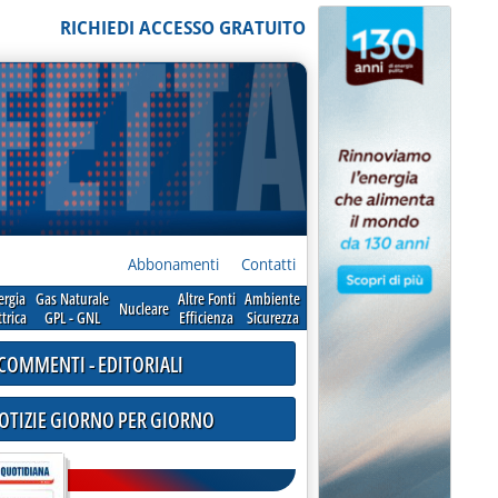
RICHIEDI ACCESSO GRATUITO
Abbonamenti
Contatti
ergia
Gas Naturale
Altre Fonti
Ambiente
Nucleare
ttrica
GPL - GNL
Efficienza
Sicurezza
COMMENTI - EDITORIALI
NOTIZIE GIORNO PER GIORNO