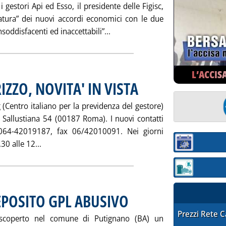
i gestori Api ed Esso, il presidente delle Figisc,
iatura” dei nuovi accordi economici con le due
Leggi tutta la notizia: 'MILLO
oddisfacenti ed inaccettabili”...
L’ACCIS
IZZO, NOVITA' IN VISTA
. Pubblicata giovedì 26 settembre 20
(Centro italiano per la previdenza del gestore)
a Sallustiana 54 (00187 Roma). I nuovi contatti
0064-42019187, fax 06/42010091. Nei giorni
Leggi tutta la notizia: 'CIPREG: CAMBIA INDIRIZZO,
30 alle 12...
Sezione:
Sezione: quotaz
EPOSITO GPL ABUSIVO
. Pubblicata martedì 24 settembre 2002 a
STAFFETTA PRE
Prezzi Rete 
 scoperto nel comune di Putignano (BA) un