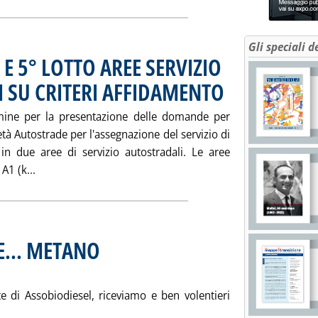
Gli speciali d
E 5° LOTTO AREE SERVIZIO
I SU CRITERI AFFIDAMENTO
. Pubblicata mercoledì 18 s
rmine per la presentazione delle domande per
età Autostrade per l'assegnazione del servizio di
 in due aree di servizio autostradali. Le aree
Leggi tutta la notizia: 'AUTOSTRADE: GARE 4° E 5° LO
A1 (k...
 E... METANO
. Sottotitolo: Lettere alla Staffetta
. Pubblicata martedì 17 settembre 2002 alle 16.16.
te di Assobiodiesel, riceviamo e ben volentieri