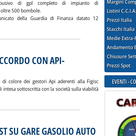
Margini Com
busivo di gpl completo di impianto di
 oltre 500 bombole.
Listini C.C.I.A
unicato della Guardia di Finanza datato 12
Prezzi Italia
a la notizia: 'A BARI GDF SCOPRE DEPOSITO GPL ABUSIVO'
Stacchi Italia
Medie Extra-
Andamento E
Chiusure Set
 ACCORDO CON API-
Prezzi Spot
bre 2002 alle 15.59.
EVENTI - 
 di colore dei gestori Api aderenti alla Figisc
i intesa sottoscritta con la società sulla viabilità
 tutta la notizia: 'FIGISC (TV) “NO” AD ACCORDO CON API-FAIB/
ST SU GARE GASOLIO AUTO