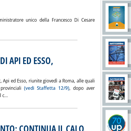
ministratore unico della Francesco Di Cesare
i tutta la notizia: 'O.C. 0,3%, BIODIESEL E... METANO'
DI API ED ESSO,
abato 14 settembre 2002 alle 15.42.
, Api ed Esso, riunite giovedì a Roma, alle quali
 provinciali
(vedi Staffetta 12/9)
, dopo aver
Leggi tutta la notizia: 'FIGISC RIGETTA ACCORDI API ED ES
 c...
NTO: CONTINUA IL CALO,