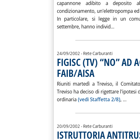
capannone adibito a deposito a
condizionamento, un'elettropompa ed
In particolare, si legge in un com
Leggi tutt
settembre, hanno individ...
24/09/2002
- Rete Carburanti
FIGISC (TV) “NO” AD
FAIB/AISA
. Pubblicata martedì 24 settem
Riuniti martedì a Treviso, il Comitato
Treviso ha deciso di rigettare l'ipotesi d
Leggi
ordinaria
(vedi Staffetta 2/8)
, ...
20/09/2002
- Rete Carburanti
ISTRUTTORIA ANTITRU