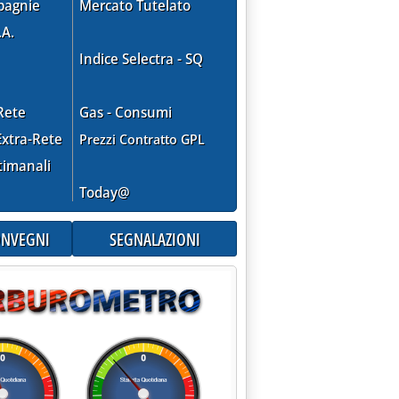
pagnie
Mercato Tutelato
.A.
Indice Selectra - SQ
Rete
Gas - Consumi
xtra-Rete
Prezzi Contratto GPL
timanali
Today@
CONVEGNI
SEGNALAZIONI
AISA'