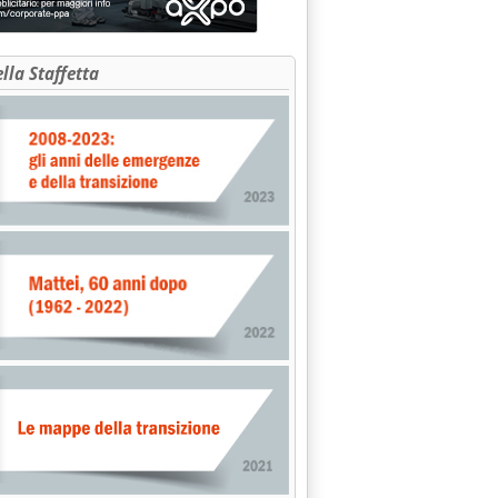
ella Staffetta
ettembre 2002 alle 16.20.
TTO AREE SERVIZIO . FEGICA E ANISA: DUBBI SU CRITERI AFFID