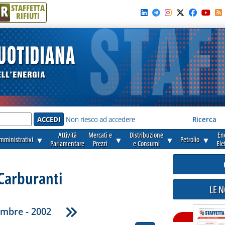
R
STAFFETTA
RIFIUTI
e'
Non riesco ad accedere
Ricerca
Attività
Mercati e
Distribuzione
En
amministrativi
▼
▼
▼
Petrolio
▼
Parlamentare
Prezzi
e Consumi
Ele
Carburanti
LE 
embre - 2002