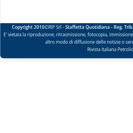
Copyright 2010
©RIP Srl -
Staffetta Quotidiana - Reg. Tri
E' vietata la riproduzione, ritrasmissione, fotocopia, immissione 
altro modo di diffusione delle notizie o ser
Rivista Italiana Petrol