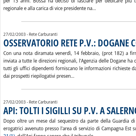
per 13 anni. Bossa ha deciso di lasciare per dedicare più 
Leggi tutta la no
regionale e alla carica di vice presidente na...
27/02/2003
- Rete Carburanti
OSSERVATORIO RETE P.V.: DOGANE 
Con una nota diramata venerdì, 14 febbraio, (prot 182) a firm
inviata a tutte le direzioni regionali, l'Agenzia delle Dogane ha 
tutti gli uffici dipendenti forniscano le informazioni richieste d
Leggi tutta la notizia: 'O
dai prospetti riepilogativi presen...
27/02/2003
- Rete Carburanti
API: TOLTI I SIGILLI SU P.V. A SALER
Dopo oltre un mese dal sequestro da parte della Guardia di 
erogatrici avvenuto presso l'area di servizio di Campagna Est 
Leggi tutta la not