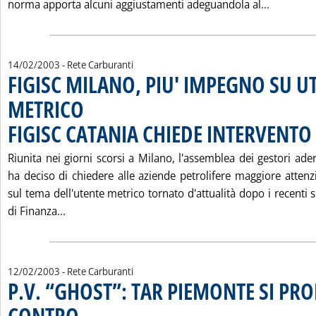
Leggi tut
norma apporta alcuni aggiustamenti adeguandola al...
14/02/2003
- Rete Carburanti
FIGISC MILANO, PIU' IMPEGNO SU U
METRICO
FIGISC CATANIA CHIEDE INTERVENTO 
Riunita nei giorni scorsi a Milano, l'assemblea dei gestori ader
ha deciso di chiedere alle aziende petrolifere maggiore atten
sul tema dell'utente metrico tornato d'attualità dopo i recenti 
Leggi tutta la notizia: 'FIGISC MILANO, PIU' 
di Finanza...
12/02/2003
- Rete Carburanti
P.V. “GHOST”: TAR PIEMONTE SI PR
CONTRO
. Pubblicata mercoledì 12 febbraio 2003 alle 15.57.