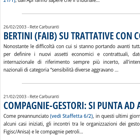
21/1)
, dall'Api fanno sapere che il tribunale...
26/02/2003
- Rete Carburanti
BERTINI (FAIB) SU TRATTATIVE CON
Nonostante le difficoltà con cui si stanno portando avanti tutt
per definire i nuovi assetti economici e contrattuali, da
internazionale di riferimento sempre più incerto, all'inter
Leggi tut
nazionali di categoria “sensibilità diverse aggravano ...
21/02/2003
- Rete Carburanti
COMPAGNIE-GESTORI: SI PUNTA AD 
Come preannunciato
(vedi Staffetta 6/2)
, in questi ultimi gior
alcuni casi iniziati, gli incontri tra le organizzazioni dei gest
Leggi tutta la notizia:
Figisc/Anisa) e le compagnie petroli...