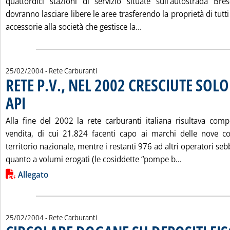
quattordici stazioni di servizio situate sull'autostrada Br
dovranno lasciare libere le aree trasferendo la proprietà di tutti
Leggi tutta la notizia
accessorie alla società che gestisce la...
25/02/2004
- Rete Carburanti
RETE P.V., NEL 2002 CRESCIUTE SOL
API
. Pubblicata mercoledì 25 febbraio 2004 alle 15.22.
Alla fine del 2002 la rete carburanti italiana risultava co
vendita, di cui 21.824 facenti capo ai marchi delle nove c
territorio nazionale, mentre i restanti 976 ad altri operatori se
Leggi tutta l
quanto a volumi erogati (le cosiddette “pompe b...
Lista allegati PDF alla notizia
Allegato
25/02/2004
- Rete Carburanti