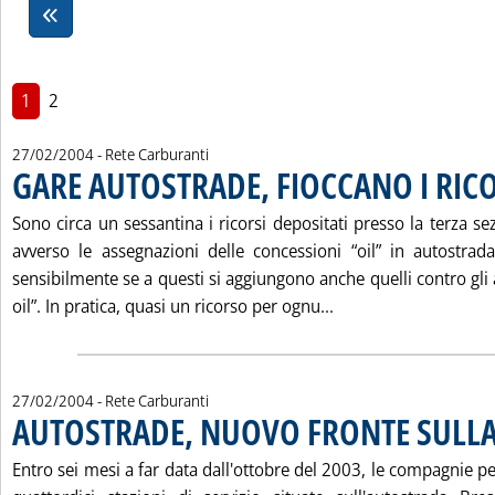
1
2
27/02/2004
- Rete Carburanti
GARE AUTOSTRADE, FIOCCANO I RICO
Sono circa un sessantina i ricorsi depositati presso la terza se
avverso le assegnazioni delle concessioni “oil” in autostra
sensibilmente se a questi si aggiungono anche quelli contro gli 
Leggi tutta la noti
oil”. In pratica, quasi un ricorso per ognu...
27/02/2004
- Rete Carburanti
AUTOSTRADE, NUOVO FRONTE SULLA
. Pubblicata venerdì 27 febbraio 2004 alle 15.25.
Entro sei mesi a far data dall'ottobre del 2003, le compagnie pet