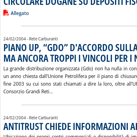
CIRCOLARE DOGANE SU DEPOSITI FISC
Leggi tutta la notizia: 'CIRCOLARE DOGANE SU DEPOSITI FISCA
Lista allegati PDF alla notizia
Allegato
24/02/2004
- Rete Carburanti
PIANO UP, “GDO” D'ACCORDO SULL
MA ANCORA TROPPI I VINCOLI PER I 
La grande distribuzione organizzata (Gdo) non ha nulla in cont
un anno chiesta dall'Unione Petrolifera per il piano di chiusu
fine 2003 su cui sono stati chiamati a dire la loro, oltre all'
Leggi tutta la notizia: 'PIANO UP, 
Consorzio Grandi Reti...
24/02/2004
- Rete Carburanti
ANTITRUST CHIEDE INFORMAZIONI A
Ubicazione dei propri centri commerciali e disponibilità di im