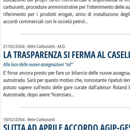
carburanti, procedure amministrative per l'ottenimento delle au
riferimento per i prodotti erogati, anno di installazione degl
Leggi tutta la not
accordi commerciali con le società petrol...
di:
21/02/2004
- Rete Carburanti -
M.D.
LA TRASPARENZA SI FERMA AL CASEL
Alla luce delle nuove assegnazioni “oil”
E' forse ancora presto per fare un bilancio delle nuove assegnazi
autostrada. Sarà per questo motivo che, nonostante ripetuti tenta
potuto sapere sull'esito delle gare curate dall'advisor Roland 
Leggi tutta la notizia: '
Autostrade, dopo avere “licenziato...
18/02/2004
- Rete Carburanti
SLITTA AD APRILE ACCORDO AGIP-GE