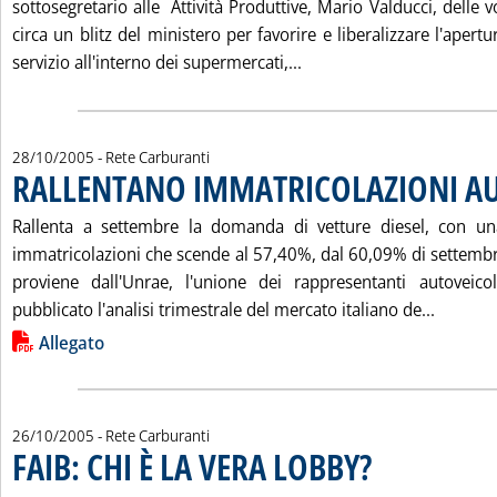
sottosegretario alle Attività Produttive, Mario Valducci, delle v
circa un blitz del ministero per favorire e liberalizzare l'apert
Leggi tutta la notizia:
servizio all'interno dei supermercati,...
28/10/2005
- Rete Carburanti
RALLENTANO IMMATRICOLAZIONI AU
Rallenta a settembre la domanda di vetture diesel, con un
immatricolazioni che scende al 57,40%, dal 60,09% di settembr
proviene dall'Unrae, l'unione dei rappresentanti autoveicol
Leggi t
pubblicato l'analisi trimestrale del mercato italiano de...
Lista allegati PDF alla notizia
Allegato
26/10/2005
- Rete Carburanti
FAIB: CHI È LA VERA LOBBY?
. Pubblicata mercoledì 