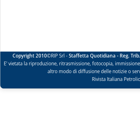
Copyright 2010
©RIP Srl -
Staffetta Quotidiana - Reg. Tri
E' vietata la riproduzione, ritrasmissione, fotocopia, immissione 
altro modo di diffusione delle notizie o ser
Rivista Italiana Petrol