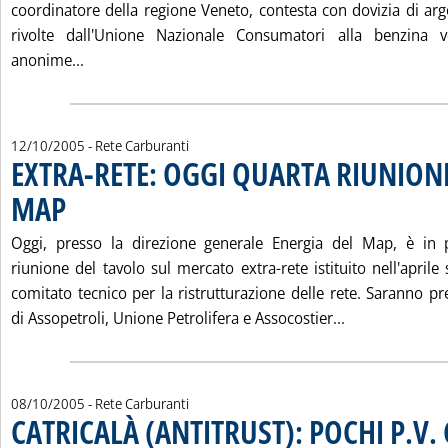
coordinatore della regione Veneto, contesta con dovizia di ar
rivolte dall'Unione Nazionale Consumatori alla benzina
Leggi tutta la notizia: 'ASSURDE E PRETESTUOS
anonime...
12/10/2005
- Rete Carburanti
EXTRA-RETE: OGGI QUARTA RIUNION
MAP
. Pubblicata mercoledì 12 ottobre 2005 alle 16.20.
Oggi, presso la direzione generale Energia del Map, è in
riunione del tavolo sul mercato extra-rete istituito nell'aprile
comitato tecnico per la ristrutturazione delle rete. Saranno pr
Leggi tutta l
di Assopetroli, Unione Petrolifera e Assocostier...
08/10/2005
- Rete Carburanti
CATRICALÀ (ANTITRUST): POCHI P.V