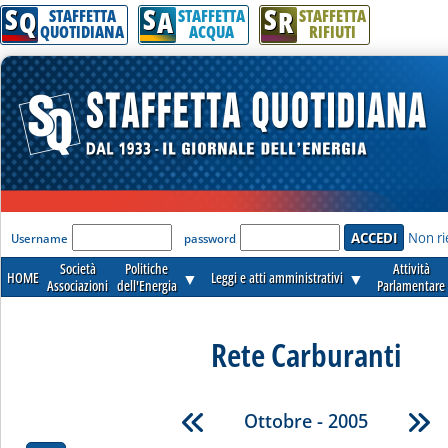
S
S
S
Q
A
R
STAFFETTA
STAFFETTA
STAFFETTA
QUOTIDIANA
ACQUA
RIFIUTI
'Modulo Login per accedere'
Non ri
Username
password
Società
Politiche
Attività
HOME
▼
Leggi e atti amministrativi
▼
Associazioni
dell'Energia
Parlamentare
Rete Carburanti
Ottobre - 2005