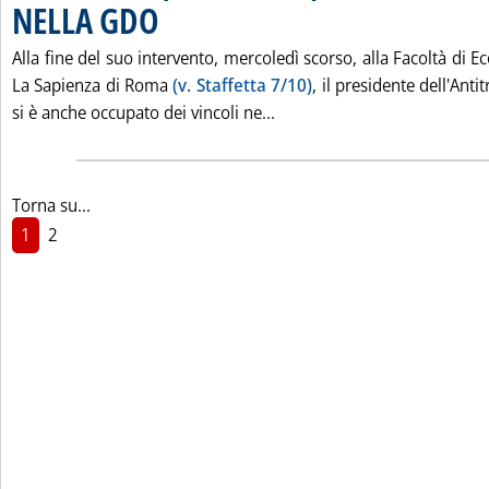
NELLA GDO
. Pubblicata sabato 08 ottobre 2005 alle 15.44.
Alla fine del suo intervento, mercoledì scorso, alla Facoltà di E
La Sapienza di Roma
(v. Staffetta 7/10)
, il presidente dell'Anti
Leggi tutta la notizia: '
si è anche occupato dei vincoli ne...
Torna su...
1
2