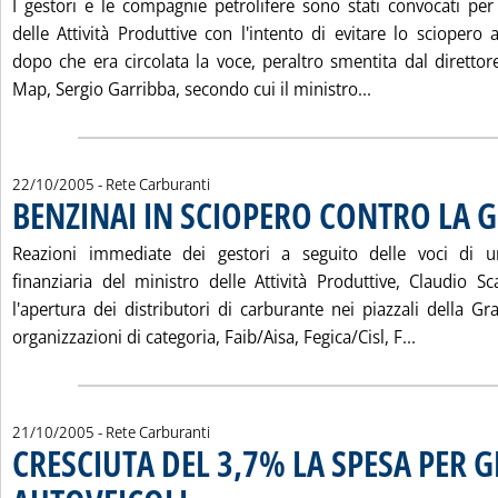
I gestori e le compagnie petrolifere sono stati convocati per
delle Attività Produttive con l'intento di evitare lo sciopero
dopo che era circolata la voce, peraltro smentita dal direttor
Leggi tutta la
Map, Sergio Garribba, secondo cui il ministro...
22/10/2005
- Rete Carburanti
BENZINAI IN SCIOPERO CONTRO LA 
Reazioni immediate dei gestori a seguito delle voci di
finanziaria del ministro delle Attività Produttive, Claudio Sc
l'apertura dei distributori di carburante nei piazzali della G
Leggi tut
organizzazioni di categoria, Faib/Aisa, Fegica/Cisl, F...
21/10/2005
- Rete Carburanti
CRESCIUTA DEL 3,7% LA SPESA PER G
. Sottotitolo: I dati di LeasePlan
. Pubblicata venerdì 21 ottobre 2005 alle 15.38.