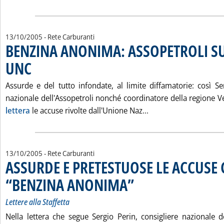
13/10/2005
- Rete Carburanti
BENZINA ANONIMA: ASSOPETROLI S
UNC
. Pubblicata giovedì 13 ottobre 2005 alle 15.52.
Assurde e del tutto infondate, al limite diffamatorie: così Se
nazionale dell'Assopetroli nonché coordinatore della regione V
Leggi tutta la noti
lettera
le accuse rivolte dall'Unione Naz...
13/10/2005
- Rete Carburanti
ASSURDE E PRETESTUOSE LE ACCUSE
“BENZINA ANONIMA”
. Sottotitolo: Lettere alla Staffetta
. Pubblicata giovedì 13 ottobre 2005 a
Lettere alla Staffetta
Nella lettera che segue Sergio Perin, consigliere nazionale d