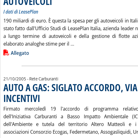
AUTOVEICOLI
I dati di LeasePlan
190 miliardi di euro. È questa la spesa per gli autoveicoli in Itali
stato fatto dall'Ufficio Studi di LeasePlan Italia, azienda leader 
a lungo termine di autoveicoli e della gestione di flotte az
Leggi tutta la notizia: 'CR
elaborato analoghe stime per il ...
Lista allegati PDF alla notizia
Allegato
21/10/2005
- Rete Carburanti
AUTO A GAS: SIGLATO ACCORDO, VIA
INCENTIVI
. Pubblicata venerdì 21 ottobre 2005 alle 15.34.
Firmato mercoledì 19 l'accordo di programma relativo
dell'Iniziativa Carburanti a Basso Impatto Ambientale (IC
dell'Ambiente e tutela del territorio Altero Matteoli e i
associazioni Consorzio Ecogas, Federmetano, Assogasliquidi, Una