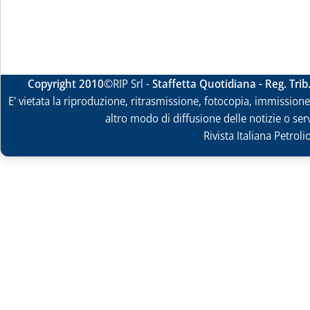
Copyright 2010
©RIP Srl -
Staffetta Quotidiana - Reg. Tri
E' vietata la riproduzione, ritrasmissione, fotocopia, immissione 
altro modo di diffusione delle notizie o ser
Rivista Italiana Petrol