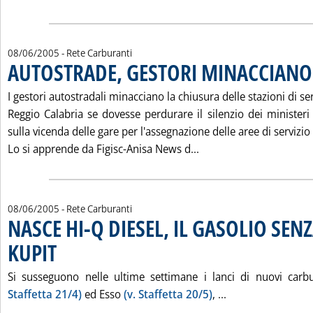
08/06/2005
- Rete Carburanti
AUTOSTRADE, GESTORI MINACCIANO
I gestori autostradali minacciano la chiusura delle stazioni di se
Reggio Calabria se dovesse perdurare il silenzio dei ministeri 
sulla vicenda delle gare per l'assegnazione delle aree di servizio 
Leggi tutta la notiz
Lo si apprende da Figisc-Anisa News d...
08/06/2005
- Rete Carburanti
NASCE HI-Q DIESEL, IL GASOLIO SEN
KUPIT
. Pubblicata mercoledì 08 giugno 2005 alle 15.45.
Si susseguono nelle ultime settimane i lanci di nuovi car
Leggi tutta la n
Staffetta 21/4)
ed Esso
(v. Staffetta 20/5)
, ...