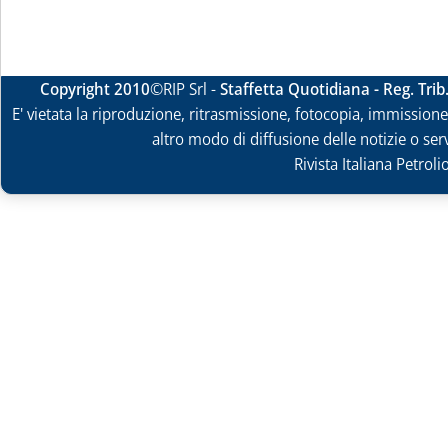
Copyright 2010
©RIP Srl -
Staffetta Quotidiana - Reg. Tri
E' vietata la riproduzione, ritrasmissione, fotocopia, immissione 
altro modo di diffusione delle notizie o ser
Rivista Italiana Petrol