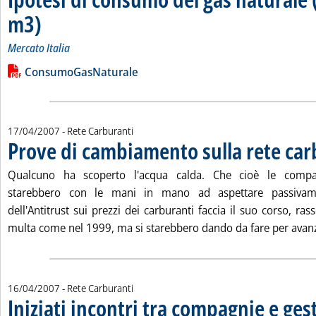
m3)
. Sottotitolo: Mercato Italia
. Pubblicata mercoledì 18 aprile 2007 alle 15.28.
Mercato Italia
Leggi tutta la notizia: 'Ipotesi di consumo del gas naturale (mi
Lista allegati PDF alla notizia
ConsumoGasNaturale
17/04/2007
- Rete Carburanti
Prove di cambiamento sulla rete car
Qualcuno ha scoperto l'acqua calda. Che cioè le compag
starebbero con le mani in mano ad aspettare passivamen
dell'Antitrust sui prezzi dei carburanti faccia il suo corso, ra
multa come nel 1999, ma si starebbero dando da fare per avanz
16/04/2007
- Rete Carburanti
Iniziati incontri tra compagnie e ges