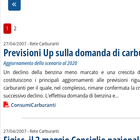
1
2
27/04/2007
- Rete Carburanti
Previsioni Up sulla domanda di carb
Aggiornamento dello scenario al 2020
Un declino della benzina meno marcato e una crescita de
costituiscono i principali aggiornamenti alle previsioni rigu
carburanti per il quale, nel complesso, rimane confermata la cre
Leggi tut
successivo declino. L'effettiva domanda di benzina e...
Lista allegati PDF alla notizia
ConsumiCarburanti
27/04/2007
- Rete Carburanti
Figisc, il 2 maggio Consiglio nazional