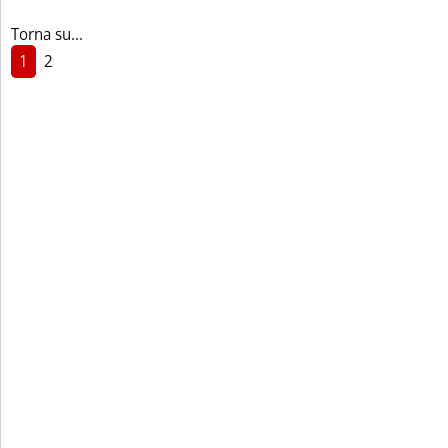
Torna su...
1
2