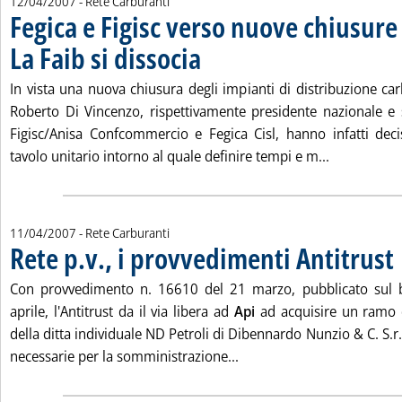
12/04/2007
- Rete Carburanti
Fegica e Figisc verso nuove chiusure
La Faib si dissocia
. Pubblicata giovedì 12 aprile 2007 alle 16.13.
In vista una nuova chiusura degli impianti di distribuzione ca
Roberto Di Vincenzo, rispettivamente presidente nazionale e 
Figisc/Anisa Confcommercio e Fegica Cisl, hanno infatti de
Leggi tutta 
tavolo unitario intorno al quale definire tempi e m...
11/04/2007
- Rete Carburanti
Rete p.v., i provvedimenti Antitrust
. 
Con provvedimento n. 16610 del 21 marzo, pubblicato sul b
aprile, l'Antitrust da il via libera ad
Api
ad acquisire un ramo d
della ditta individuale ND Petroli di Dibennardo Nunzio & C. S.r.l.
Leggi tutta la notizia: 'Re
necessarie per la somministrazione...