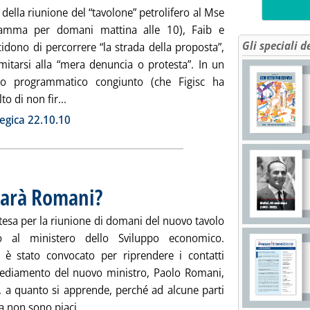
ia della riunione del “tavolone” petrolifero al Mse
ramma per domani mattina alle 10), Faib e
Gli speciali d
idono di percorrere “la strada della proposta”,
imitarsi alla “mera denuncia o protesta”. In un
o programmatico congiunto (che Figisc ha
Leggi tutta la notizia: 'Rete carburanti, le proposte
to di non fir...
ia
ica 22.10.10
 sarà Romani?
. Pubblicata lunedì 25 ottobre 2010 alle 14.24.
tesa per la riunione di domani del nuovo tavolo
ero al ministero dello Sviluppo economico.
o è stato convocato per riprendere i contatti
sediamento del nuovo ministro, Paolo Romani,
 a quanto si apprende, perché ad alcune parti
Leggi tutta la notizia: 'Tavolo petrolifero, ci 
ra non sono piaci...