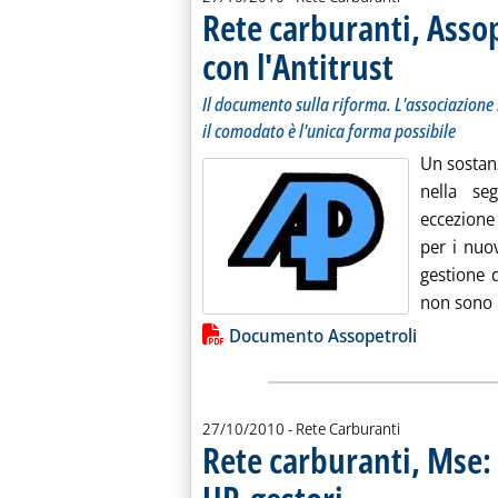
Rete carburanti, Assop
con l'Antitrust
. Sottotitolo: Il do
. Pubblicata mercol
Il documento sulla riforma. L'associazione 
il comodato è l'unica forma possibile
Un sostanz
nella se
eccezione
per i nuov
gestione 
non sono p
Lista allegati PDF alla notiz
Documento Assopetroli
27/10/2010
- Rete Carburanti
Rete carburanti, Mse:
. Sottotitolo: In una nota uff
. Pubblicata mercoledì 27 ott