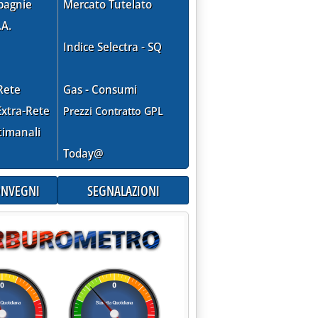
pagnie
Mercato Tutelato
.A.
Indice Selectra - SQ
 prezzi saranno pubblicati immediatamente sul sito del ministero
Rete
Gas - Consumi
xtra-Rete
Prezzi Contratto GPL
timanali
Today@
CONVEGNI
SEGNALAZIONI
azione'