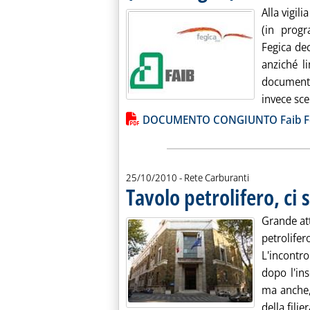
. Pubblicata martedì 26 ottobre 2010 alle 14.27.
Alla vigil
(in prog
Fegica dec
anziché l
document
invece scel
Lista allegati PDF alla notiz
DOCUMENTO CONGIUNTO Faib Feg
25/10/2010
- Rete Carburanti
Tavolo petrolifero, ci
Grande at
petrolif
L'incontr
dopo l'in
ma anche,
della filie