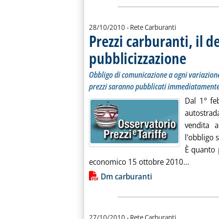
28/10/2010
- Rete Carburanti
Prezzi carburanti, il d
pubblicizzazione
. Sottotitolo:
. Pubblicata g
Obbligo di comunicazione a ogni variazione. 
prezzi saranno pubblicati immediatamente 
Dal 1° feb
autostrada
vendita a
l'obbligo s
È quanto 
Leggi tut
economico 15 ottobre 2010...
Lista allegati PDF alla notiz
Dm carburanti
27/10/2010
- Rete Carburanti