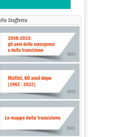
ella Staffetta
 di Faib e Fegica (senza Figisc) . '
sarà Romani?'