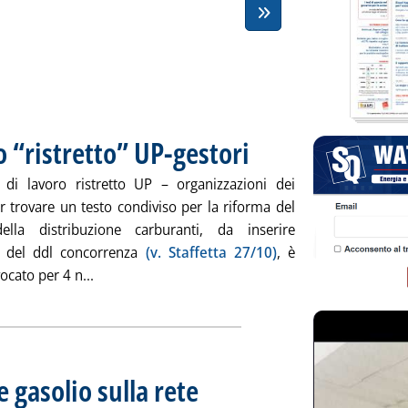
 “ristretto” UP-gestori
. Pubblicata venerdì 29 ottobre 2010
 di lavoro ristretto UP – organizzazioni dei
r trovare un testo condiviso per la riforma del
ella distribuzione carburanti, da inserire
no del ddl concorrenza
(v. Staffetta 27/10)
, è
Leggi tutta la notizia: 'Il 4 novembre incontro “r
ocato per 4 n...
 gasolio sulla rete