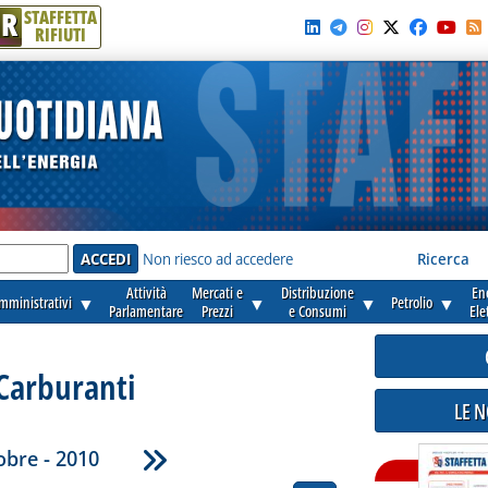
R
STAFFETTA
RIFIUTI
e'
Non riesco ad accedere
Ricerca
Attività
Mercati e
Distribuzione
En
amministrativi
▼
▼
▼
Petrolio
▼
Parlamentare
Prezzi
e Consumi
Ele
Carburanti
LE 
obre - 2010