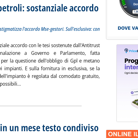
etroli: sostanziale accordo
cumento sulla riforma. L'associazione stigmatizza l'accordo Mse-gestori. Sull'esclusiva: con il c
edì 27 ottobre 2010 alle 17.23.
stigmatizza l'accordo Mse-gestori. Sull'esclusiva: con
iale accordo con le tesi sostenute dall'Antitrust
gnalazione a Governo e Parlamento, fatta
 per la questione dell'obbligo di Gpl e metano
i impianti. E sulla fornitura in esclusiva, se la
dell'impianto è regolata dal comodato gratuito,
Leggi tutta la notizia: 'Rete carburanti, Assopetroli: 
ossibili...
ia
 in un mese testo condiviso
iciale, la Presidenza del Consiglio rassicura Faib, Fegica e Figisc: le istanze che hanno portato 
obre 2010 alle 12.35.