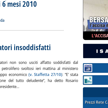
i 6 mesi 2010
. Sottotitolo: Mercato Italia
. Pubblicata giovedì 28 ottobre 2010 alle 15.15.
 benzina e gasolio sulla rete autostradale nei primi 6 mesi 2010'
ia
ada
L’ACCIS
tori insoddisfatti
. Sottotitolo: Una nota di Letta rassicura i gestori
. Pubblicata giovedì 28 ottobre 2010 alle 15.2.
tori non sono usciti affatto soddisfatti dal
 petrolifero svoltosi ieri mattina al ministero
Sezione:
iluppo economico
(v. Staffetta 27/10)
: “E' stata
one del tutto deludente”, ha detto Rosario
Sezione: quotaz
Leggi tutta la notizia: 'Riforma rete, consumatori in
 presidente...
STAFFETTA PRE
Prezzi Rete 