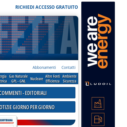
RICHIEDI ACCESSO GRATUITO
Abbonamenti
Contatti
ergia
Gas Naturale
Altre Fonti
Ambiente
Nucleare
ttrica
GPL - GNL
Efficienza
Sicurezza
COMMENTI - EDITORIALI
NOTIZIE GIORNO PER GIORNO