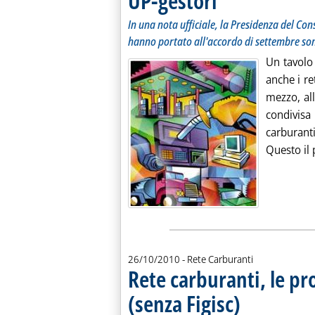
UP-gestori
In una nota ufficiale, la Presidenza del Cons
hanno portato all'accordo di settembre son
Un tavolo 
anche i re
mezzo, al
condivisa
carburant
Questo il p
26/10/2010
- Rete Carburanti
Rete carburanti, le pr
(senza Figisc)