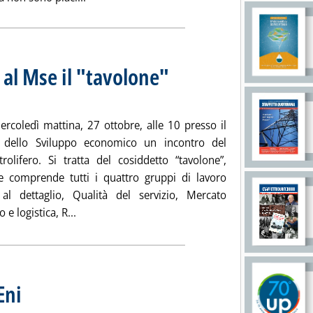
 al Mse il "tavolone"
ercoledì mattina, 27 ottobre, alle 10 presso il
o dello Sviluppo economico un incontro del
trolifero. Si tratta del cosiddetto “tavolone”,
e comprende tutti i quattro gruppi di lavoro
al dettaglio, Qualità del servizio, Mercato
Leggi tutta la notizia: 'Carburanti, mercoledì al 
o e logistica, R...
Eni
. Pubblicata mercoledì 20 ottobre 2010 alle 14.48.