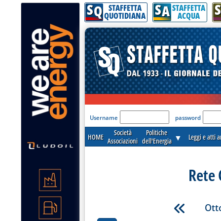
S
S
S
Q
A
STAFFETTA
STAFFETTA
QUOTIDIANA
ACQUA
'Modulo Login per acceder
Username
password
Società
Politiche
HOME
▼
Leggi e atti 
Associazioni
dell'Energia
Rete 
Ott