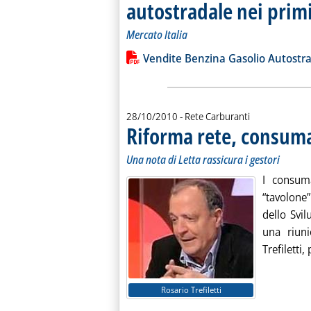
autostradale nei prim
Mercato Italia
Leggi tutta la notizia: 'Le vendite di
Lista allegati PDF alla notiz
Vendite Benzina Gasolio Autostr
28/10/2010
- Rete Carburanti
Riforma rete, consuma
Una nota di Letta rassicura i gestori
I consuma
“tavolone”
dello Sv
una riuni
Trefiletti,
Rosario Trefiletti