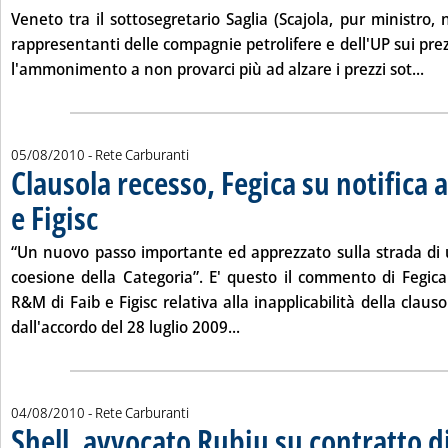
Veneto tra il sottosegretario Saglia (Scajola, pur ministro,
rappresentanti delle compagnie petrolifere e dell'UP sui prez
Leg
l'ammonimento a non provarci più ad alzare i prezzi sot...
05/08/2010
- Rete Carburanti
Clausola recesso, Fegica su notifica a
e Figisc
. Pubblicata giovedì 05 agosto 2010 alle 15.20.
“Un nuovo passo importante ed apprezzato sulla strada di 
coesione della Categoria”. E' questo il commento di Fegica 
R&M di Faib e Figisc relativa alla inapplicabilità della claus
Leggi tutta la notizia: 'Clauso
dall'accordo del 28 luglio 2009...
04/08/2010
- Rete Carburanti
Shell, avvocato Rubiu su contratto d