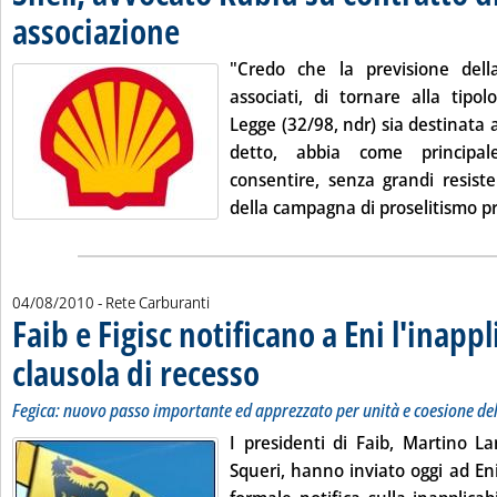
associazione
. Pubblicata mercoledì 04 agosto 2010 alle 15.28.
"Credo che la previsione della 
associati, di tornare alla tipol
Legge (32/98, ndr) sia destinata 
detto, abbia come principa
consentire, senza grandi resist
della campagna di proselitismo pr
04/08/2010
- Rete Carburanti
Faib e Figisc notificano a Eni l'inappl
clausola di recesso
. Sottotitolo: Fegica: nuovo passo importante
. Pubblicata mercoledì 04 agosto 2010 alle 1
Fegica: nuovo passo importante ed apprezzato per unità e coesione de
I presidenti di Faib, Martino Lan
Squeri, hanno inviato oggi ad En