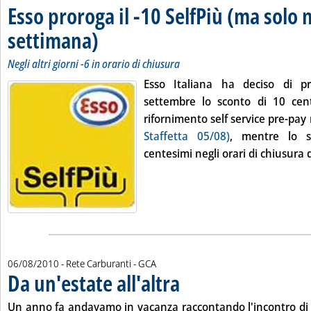
Esso proroga il -10 SelfPiù (ma solo n
settimana)
. Sottotitolo: Negli altri giorni -6 in orario di chiusura
. Pubblicata venerdì 27 agosto 2010 alle 10.19.
Negli altri giorni -6 in orario di chiusura
Esso Italiana ha deciso di p
settembre lo sconto di 10 cente
rifornimento self service pre-pay
Staffetta 05/08)
, mentre lo s
centesimi negli orari di chiusura de
di:
06/08/2010
- Rete Carburanti -
GCA
Da un'estate all'altra
. Pubblicata venerdì 06 agosto 2010 all
Un anno fa andavamo in vacanza raccontando l'incontro di 