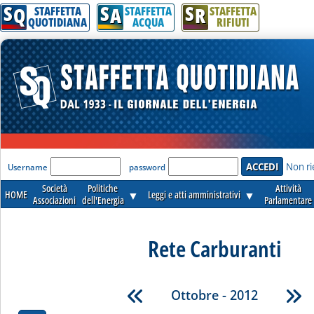
S
S
S
Q
A
R
STAFFETTA
STAFFETTA
STAFFETTA
QUOTIDIANA
ACQUA
RIFIUTI
'Modulo Login per accedere'
Non ri
Username
password
Società
Politiche
Attività
HOME
▼
Leggi e atti amministrativi
▼
Associazioni
dell'Energia
Parlamentare
Rete Carburanti
Ottobre - 2012