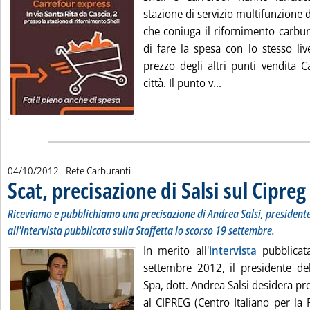
stazione di servizio multifunzione d
che coniuga il rifornimento carbur
di fare la spesa con lo stesso liv
prezzo degli altri punti vendita C
Leggi tutta la not
città. Il punto v...
04/10/2012
- Rete Carburanti
Scat, precisazione di Salsi sul Cipreg
.
.
Riceviamo e pubblichiamo una precisazione di Andrea Salsi, presidente 
all'intervista pubblicata sulla Staffetta lo scorso 19 settembre.
In merito all'
intervista
pubblicata
settembre 2012, il presidente del
Spa, dott. Andrea Salsi desidera pre
al CIPREG (Centro Italiano per la 