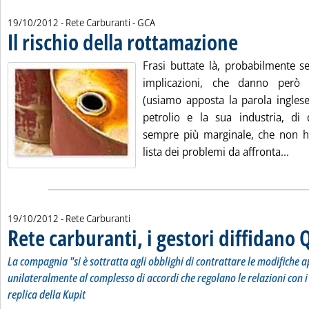
di:
19/10/2012
- Rete Carburanti -
GCA
Il rischio della rottamazione
. Pubblicata venerdì 
Frasi buttate là, probabilmente s
implicazioni, che danno però 
(usiamo apposta la parola inglese
petrolio e la sua industria, di
sempre più marginale, che non ha 
Legg
lista dei problemi da affronta...
19/10/2012
- Rete Carburanti
Rete carburanti, i gestori diffidano 
La compagnia "si è sottratta agli obblighi di contrattare le modifiche 
unilateralmente al complesso di accordi che regolano le relazioni con i 
replica della Kupit