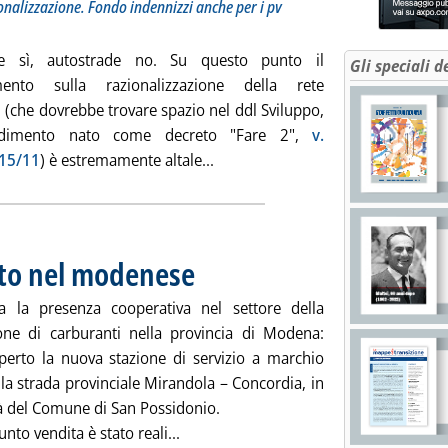
onalizzazione. Fondo indennizzi anche per i pv
de sì, autostrade no. Su questo punto il
Gli speciali d
mento sulla razionalizzazione della rete
 (che dovrebbe trovare spazio nel ddl Sviluppo,
edimento nato come decreto "Fare 2",
v.
Leggi tutta la notizia: 'Carburant
 15/11
) è estremamente altale...
to nel modenese
. Pubblicata mercoledì 11 dicembre 2013 alle 10.38.
za la presenza cooperativa nel settore della
ione di carburanti nella provincia di Modena:
perto la nuova stazione di servizio a marchio
la strada provinciale Mirandola – Concordia, in
à del Comune di San Possidonio.
Leggi tutta la notizia: 'Energy, nuov
unto vendita è stato reali...