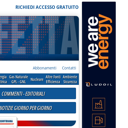
RICHIEDI ACCESSO GRATUITO
Abbonamenti
Contatti
ergia
Gas Naturale
Altre Fonti
Ambiente
Nucleare
ttrica
GPL - GNL
Efficienza
Sicurezza
COMMENTI - EDITORIALI
 NOTIZIE GIORNO PER GIORNO