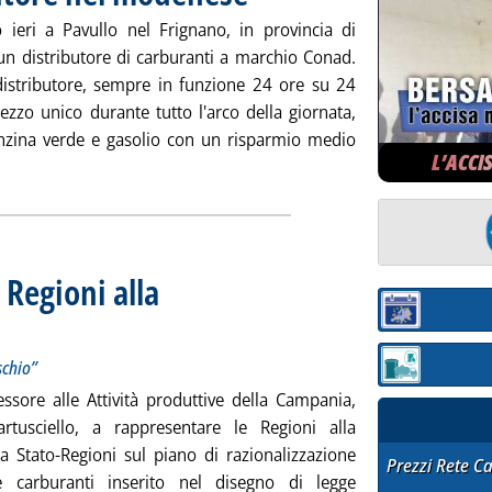
 ieri a Pavullo nel Frignano, in provincia di
n distributore di carburanti a marchio Conad.
distributore, sempre in funzione 24 ore su 24
ezzo unico durante tutto l'arco della giornata,
enzina verde e gasolio con un risparmio medio
L’ACCI
notizia: 'Conad, nuovo distributore nel modenese'
 Regioni alla
Sezione:
: La Campania capofila: “posti di lavoro a rischio”
 martedì 17 dicembre 2013 alle 17.56.
schio”
Sezione: quotazi
essore alle Attività produttive della Campania,
rtusciello, a rappresentare le Regioni alla
a Stato-Regioni sul piano di razionalizzazione
STAFFETTA PRE
Prezzi Rete C
e carburanti inserito nel disegno di legge