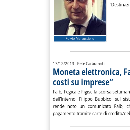
“Destinazio
Fulvio Martusciello
17/12/2013
- Rete Carburanti
Moneta elettronica, F
costi su imprese”
. Pubblicata
Faib, Fegica e Figisc la scorsa settima
dell'Interno, Filippo Bubbico, sul s
rende noto un comunicato Faib, ch
pagamento tramite carte di credito/debi