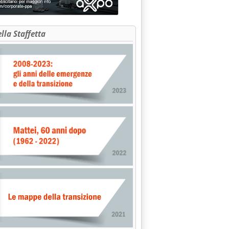
ella Staffetta
i, il nodo autostrade '
o impianto nel modenese'