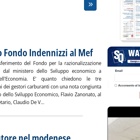
o Fondo Indennizzi al Mef
. Pubblicata lunedì 23 dicembre
sferimento del Fondo per la razionalizzazione
e dal ministero dello Sviluppo economico a
ell'Economia. E' quanto chiedono le tre
i dei gestori carburanti con una nota congiunta
o dello Sviluppo Economico, Flavio Zanonato, al
Leggi tutta la notizia: 'Gestori a Zanonato
tario, Claudio De V...
utore nel modenese
. Pubblicata venerdì 20 dicembre 2013 alle 10