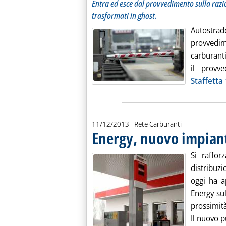
Entra ed esce dal provvedimento sulla razi
trasformati in ghost.
Autostra
provvedi
carburanti
il provv
Staffetta
11/12/2013
- Rete Carburanti
Energy, nuovo impian
Si raffor
distribuz
oggi ha a
Energy sul
prossimit
Il nuovo p