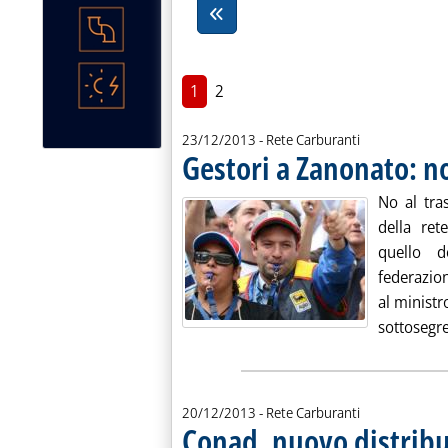
1
2
23/12/2013
- Rete Carburanti
Gestori a Zanonato: n
No al tra
della ret
quello d
federazion
al ministr
sottosegre
20/12/2013
- Rete Carburanti
Conad, nuovo distrib