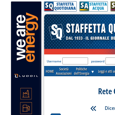
S
S
S
Q
A
STAFFETTA
STAFFETTA
QUOTIDIANA
ACQUA
'Modulo Login per acceder
Username
password
Società
Politiche
HOME
▼
Leggi e atti 
Associazioni
dell'Energia
Rete 
Dice