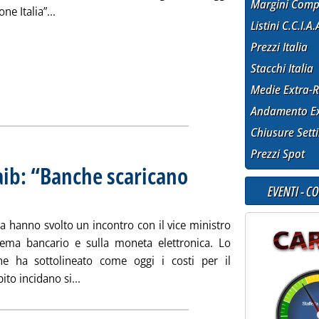
Margini Comp
Leggi tutta la notizia: 'Carburanti, “no” delle Region
ne Italia”...
Listini C.C.I.A.
Prezzi Italia
Stacchi Italia
Medie Extra-R
Andamento Ex
Chiusure Sett
Prezzi Spot
aib: “Banche scaricano
EVENTI - C
 martedì 17 dicembre 2013 alle 14.58.
na hanno svolto un incontro con il vice ministro
istema bancario e sulla moneta elettronica. Lo
e ha sottolineato come oggi i costi per il
Leggi tutta la notizia: 'Moneta elettronica, Fai
to incidano si...