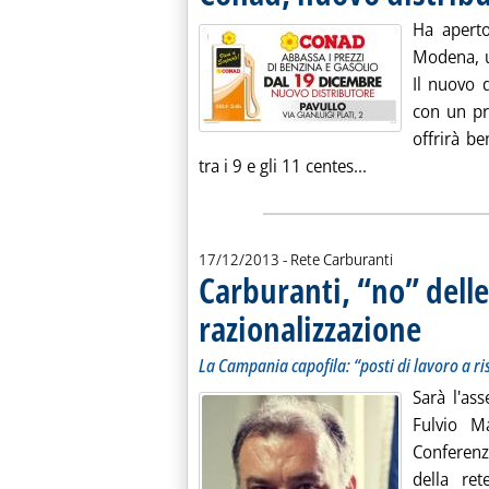
Ha aperto
Modena, u
Il nuovo 
con un pr
offrirà b
Leggi tutta la 
tra i 9 e gli 11 centes...
17/12/2013
- Rete Carburanti
Carburanti, “no” delle
razionalizzazione
. Sottotitolo
. Pubblicata
La Campania capofila: “posti di lavoro a ri
Sarà l'ass
Fulvio Ma
Conferenz
della ret