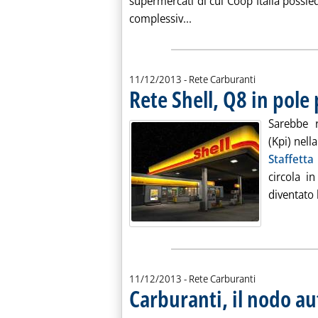
supermercati di cui Coop Italia possie
Leggi tutta la notizia: 'F
complessiv...
11/12/2013
- Rete Carburanti
Rete Shell, Q8 in pole
Sarebbe r
(Kpi) nella
Staffetta
circola i
diventato l
11/12/2013
- Rete Carburanti
Carburanti, il nodo a