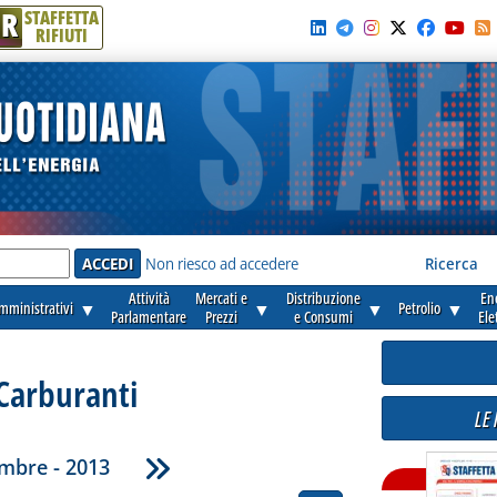
R
STAFFETTA
RIFIUTI
e'
Non riesco ad accedere
Ricerca
Attività
Mercati e
Distribuzione
En
amministrativi
▼
▼
▼
Petrolio
▼
Parlamentare
Prezzi
e Consumi
Ele
Carburanti
LE
mbre - 2013