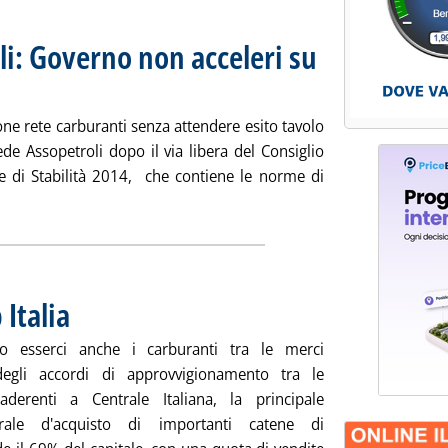
li: Governo non acceleri su
 lunedì 16 dicembre 2013 alle 14.45.
one rete carburanti senza attendere esito tavolo
ede Assopetroli dopo il via libera del Consiglio
gge di Stabilità 2014, che contiene le norme di
ta la notizia: 'Carburanti, Assopetroli: Governo non acceleri su 
 Italia
. Pubblicata lunedì 16 dicembre 2013 alle 13.14.
ro esserci anche i carburanti tra le merci
degli accordi di approvvigionamento tra le
derenti a Centrale Italiana, la principale
trale d'acquisto di importanti catene di