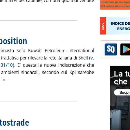
de il 69% del capitale, con una quota di vendite
aro Antitrust su Coop Italia'
 position
. Pubblicata mercoledì 11 dicembre 2013 alle 12.37.
imasta solo Kuwait Petroleum International
 trattativa per rilevare la rete italiana di Shell
(v.
 31/10)
. E' questa la nuova indiscrezione che
n ambienti sindacali, secondo cui Kpi sarebbe
Leggi tutta la notizia: 'Rete Shell, Q8 in pole position'
'in...
utostrade
. Sottotitolo: Entra ed esce dal provvedimento sulla razionalizzazione. Fon
. Pubblicata mercoledì 11 dicembre 2013 alle 11.48.