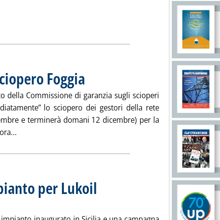
sciopero Foggia
. Pubblicata martedì 10 dicembre 2013 alle 15.7.
vito della Commissione di garanzia sugli scioperi
diatamente” lo sciopero dei gestori della rete
dicembre e terminerà domani 12 dicembre) per la
Leggi tutta la notizia: 'Carburanti, Figisc su sciopero Foggi
ra...
ianto per Lukoil
. Sottotitolo: Al via anche la promozione di Natale
. Pubblicata martedì 10 dicembre 2013 alle 10.49.
impianto inaugurato in Sicilia e una campagna