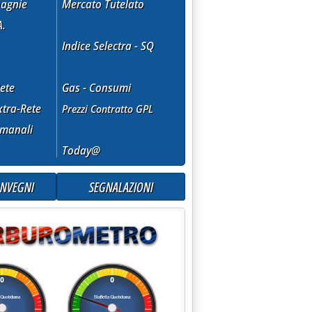
agnie
Mercato Tutelato
i alla razionalizzazione'
A.
Indice Selectra - SQ
ete
Gas - Consumi
tra-Rete
Prezzi Contratto GPL
imanali
Today@
ONVEGNI
SEGNALAZIONI
b: “Banche scaricano costi su imprese” '