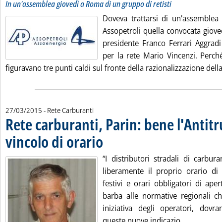
In un'assemblea giovedì a Roma di un gruppo di retisti
Doveva trattarsi di un'assemblea p
Assopetroli quella convocata giov
presidente Franco Ferrari Aggradi
per la rete Mario Vincenzi. Perché
figuravano tre punti caldi sul fronte della razionalizzazione della 
27/03/2015
- Rete Carburanti
Rete carburanti, Parin: bene l'Antit
vincolo di orario
. Pubblicata venerdì 27 marzo 2015 alle 9.44.
“I distributori stradali di carbu
liberamente il proprio orario di 
festivi e orari obbligatori di ape
barba alle normative regionali ch
iniziativa degli operatori, dov
Leggi tutt
queste nuove indicazio...