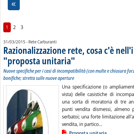
1
2
3
31/03/2015
- Rete Carburanti
Razionalizzazione rete, cosa c'è nell'
"proposta unitaria"
. Sottotitolo: Nuove specifiche per i casi 
. Pubblicata martedì 31 marzo 2015 alle 
Nuove specifiche per i casi di incompatibilità (con multe e chiusura for
bonifiche; stretta sulle nuove aperture
Una specificazione (o ampliament
vista) delle casistiche di incompat
una sorta di moratoria di tre ann
punti vendita dismessi, almeno 
serbatoi; una forte limitazione all'
Leggi tutta la 
vendita, in partico...
Lista allegati PDF alla notizia
Proposta unitaria