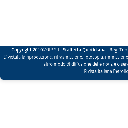
Copyright 2010
©RIP Srl -
Staffetta Quotidiana - Reg. Tri
E' vietata la riproduzione, ritrasmissione, fotocopia, immissione 
altro modo di diffusione delle notizie o ser
Rivista Italiana Petrol