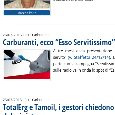
Moreno Parin
26/03/2015
- Rete Carburanti
Carburanti, ecco “Esso Servitissimo”
A tre mesi dalla presentazione de
servito”
(v. Staffetta 24/12/14)
, 
parte con la campagna “Servitissi
sulle radio va in onda lo spot di “Es
25/03/2015
- Rete Carburanti
TotalErg e Tamoil, i gestori chiedono
. Sottotitolo: "Comportamenti illegittimi, attivare vertenza c
. Pubblicata mercoledì 25 marzo 2015 alle 12.40.