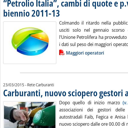
“Petrolio Italia”, cambi di quote e p.
biennio 2011-13
. Pubblicata martedì 24 marzo 2015 alle 11.44.
Colmando il ritardo nella pubblic
usciti solo nel gennaio scorso
l'Unione Petrolifera ha provveduto
i dati sul peso dei maggiori operator
Lista allegati PDF alla notizia
Maggiori operatori
23/03/2015
- Rete Carburanti
Carburanti, nuovo sciopero gestori 
Dopo quello di inizio marzo
(v
associazioni dei gestori delle 
autostradali Faib, Fegica e Anis
nuovo sciopero dalle ore 00.00 di m