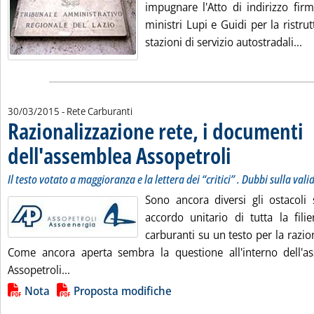
impugnare l'Atto di indirizzo fir
ministri Lupi e Guidi per la ristrut
Le
stazioni di servizio autostradali...
30/03/2015
- Rete Carburanti
Razionalizzazione rete, i documenti
dell'assemblea Assopetroli
. Sottotitolo: Il testo vo
. Pubblicata lunedì 30 m
Il testo votato a maggioranza e la lettera dei “critici” . Dubbi sulla val
Sono ancora diversi gli ostacoli 
accordo unitario di tutta la filie
carburanti su un testo per la razion
Come ancora aperta sembra la questione all'interno dell'ass
Leggi tutta la notizia: 'Razionalizzazione rete, 
Assopetroli...
Lista allegati PDF alla notizia
Nota
Proposta modifiche