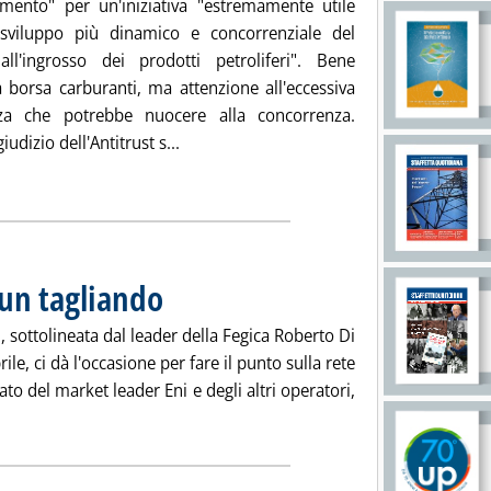
mento" per un'iniziativa "estremamente utile
sviluppo più dinamico e concorrenziale del
ll'ingrosso dei prodotti petroliferi". Bene
 borsa carburanti, ma attenzione all'eccessiva
nza che potrebbe nuocere alla concorrenza.
Leggi tutta la notizia: 'Borsa carburanti,
iudizio dell'Antitrust s...
ia
 un tagliando
. Pubblicata venerdì 06 maggio 2016 alle 13.53.
i, sottolineata dal leader della Fegica Roberto Di
ile, ci dà l'occasione per fare il punto sulla rete
tato del market leader Eni e degli altri operatori,
 notizia: 'Rete carburanti, urge un tagliando'