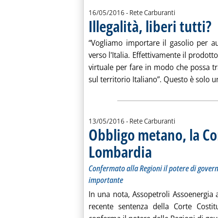
16/05/2016
- Rete Carburanti
Illegalità, liberi tutti?
. P
“Vogliamo importare il gasolio per au
verso l'Italia. Effettivamente il prodo
virtuale per fare in modo che possa t
sul territorio Italiano”. Questo è solo u
13/05/2016
- Rete Carburanti
Obbligo metano, la Co
Lombardia
. Sottotitolo: Confermato all
. Pubblicata venerdì 13 magg
Confermato alla Regioni il potere di govern
importante
In una nota, Assopetroli Assoenergia a
recente sentenza della Corte Cost