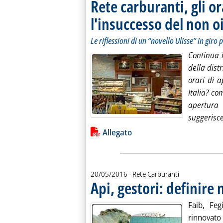
Rete carburanti, gli or
l'insuccesso del non oi
Le riflessioni di un “novello Ulisse” in giro 
Continua i
della dist
orari di 
Italia? co
apertura
suggerisc
Lista allegati PDF alla notiz
Allegato
20/05/2016
- Rete Carburanti
Api, gestori: definire
Faib, Fe
rinnovato