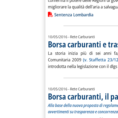
conferma il potere delle Regioni di gove
migliorare la qualità dell'aria a salvagua
Lista allegati PDF alla notiz
Sentenza Lombardia
10/05/2016
- Rete Carburanti
Borsa carburanti e tr
La storia inizia più di sei anni f
Comunitaria 2009
(v. Staffetta 23/1
introdotta nella legislazione con il dlgs 
10/05/2016
- Rete Carburanti
Borsa carburanti, il pa
Alla base della nuova proposta di regolam
avvertimenti su trasparenza e concorrenza