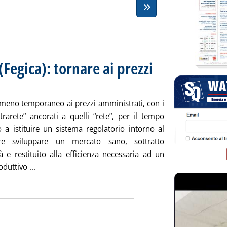
 (Fegica): tornare ai prezzi
 25 maggio 2016 alle 15.5.
lmeno temporaneo ai prezzi amministrati, con i
trarete” ancorati a quelli “rete”, per il tempo
o a istituire un sistema regolatorio intorno al
re sviluppare un mercato sano, sottratto
lità e restituito alla efficienza necessaria ad un
Leggi tutta la notizia: 'Illegalità, Di Vincenzo (Fegica)
duttivo ...