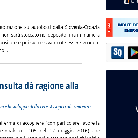
ubblicata lunedì 16 maggio 2016 alle 12.19.
totrazione su autobotti dalla Slovenia-Croazia
tto non sarà stoccato nel deposito, ma in maniera
ransitare e poi successivamente essere venduto
Leggi tutta la notizia: 'Illegalità, liberi tutti?'
no...
nsulta dà ragione alla
a Regioni il potere di governare lo sviluppo della rete. Assopetroli: sentenza importante
io 2016 alle 16.36.
are lo sviluppo della rete. Assopetroli: sentenza
fferma di accogliere "con particolare favore la
ituzionale (n. 105 del 12 maggio 2016) che