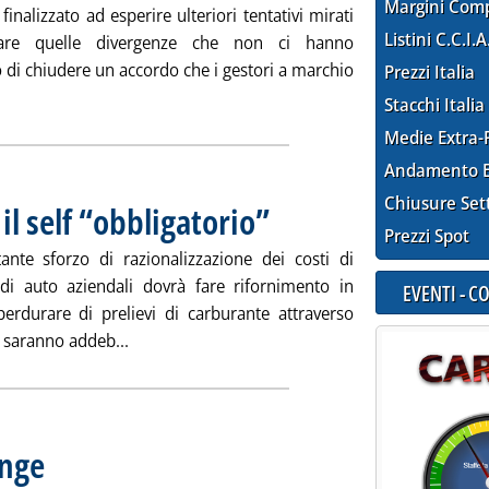
Margini Com
finalizzato ad esperire ulteriori tentativi mirati
Listini C.C.I.A
are quelle divergenze che non ci hanno
 di chiudere un accordo che i gestori a marchio
Prezzi Italia
i tutta la notizia: 'Api, gestori: definire nuovo accordo'
Stacchi Italia
Medie Extra-
Andamento E
Chiusure Set
il self “obbligatorio”
. Pubblicata martedì 17 maggio 2016 alle 
Prezzi Spot
te sforzo di razionalizzazione dei costi di
di auto aziendali dovrà fare rifornimento in
EVENTI - 
 perdurare di prelievi di carburante attraverso
Leggi tutta la notizia: 'Carburanti, Telecom e il
- saranno addeb...
inge
. Pubblicata martedì 17 maggio 2016 alle 15.1.