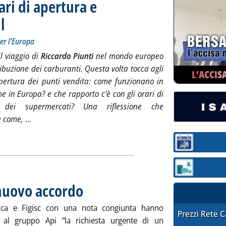
ari di apertura e
l
. Sottotitolo: Le riflessioni di un “novello Ulisse” in giro per l'Europa
. Pubblicata venerdì 20 maggio 2016 alle 11.53.
per l'Europa
l viaggio di
Riccardo Piunti
nel mondo europeo
ribuzione dei carburanti. Questa volta tocca agli
L’ACCIS
apertura dei punti vendita: come funzionano in
me in Europa? e che rapporto c'è con gli orari di
 dei supermercati? Una riflessione che
Leggi tutta la notizia: 'Rete carburanti, gli orari di ape
e come,
...
ia
Sezione:
Sezione: quotaz
 nuovo accordo
. Pubblicata venerdì 20 maggio 2016 alle 11.39.
gica e Figisc con una nota congiunta hanno
STAFFETTA PRE
Prezzi Rete 
 al gruppo Api “la richiesta urgente di un