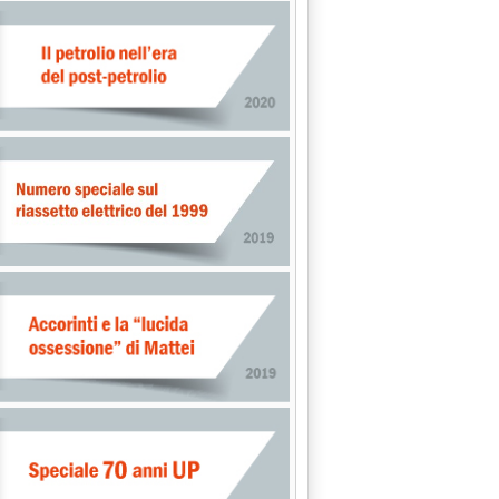
 il parere dell'Antitrust'