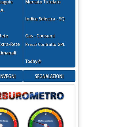
pagnie
Mercato Tutelato
.A.
Indice Selectra - SQ
Rete
Gas - Consumi
xtra-Rete
Prezzi Contratto GPL
timanali
16.12.
Today@
CONVEGNI
SEGNALAZIONI
 self “obbligatorio”'