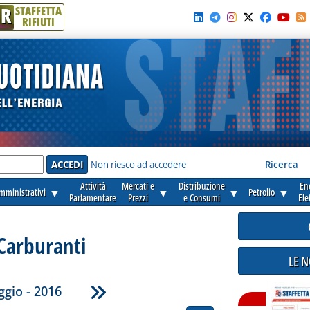
R
STAFFETTA
RIFIUTI
e'
Non riesco ad accedere
Ricerca
Attività
Mercati e
Distribuzione
En
amministrativi
▼
▼
▼
Petrolio
▼
Parlamentare
Prezzi
e Consumi
Ele
Carburanti
LE 
gio - 2016