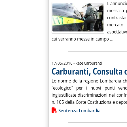
L'annunci
messa a p
contrasta
mercato 
aspettativ
Leggi t
cui verranno messe in campo ...
17/05/2016
- Rete Carburanti
Carburanti, Consulta 
Le norme della regione Lombardia ch
“ecologico” per i nuovi punti ven
ingiustificate discriminazioni nei conf
n. 105 della Corte Costituzionale deposi
Lista allegati PDF alla notiz
Sentenza Lombardia