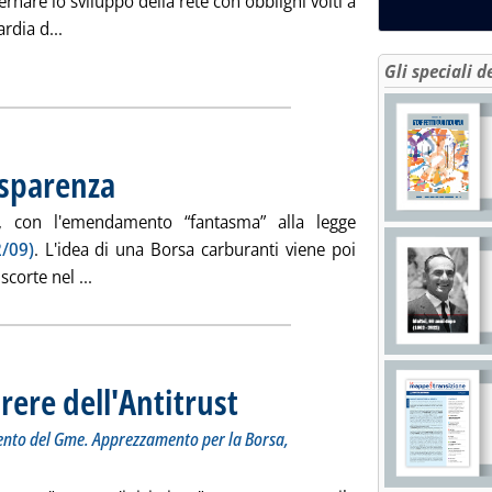
rnare lo sviluppo della rete con obblighi volti a
Leggi tutta la notizia: 'Obbligo metano, la Consulta dà
rdia d...
ia
Gli speciali d
asparenza
. Pubblicata martedì 10 maggio 2016 alle 13.2.
a, con l'emendamento “fantasma” alla legge
2/09)
. L'idea di una Borsa carburanti viene poi
Leggi tutta la notizia: 'Borsa carburanti e traspare
scorte nel ...
rere dell'Antitrust
. Sottotitolo: Alla base della nuova proposta d
. Pubblicata martedì 10 maggio 2016 alle 9.56.
ento del Gme. Apprezzamento per la Borsa,