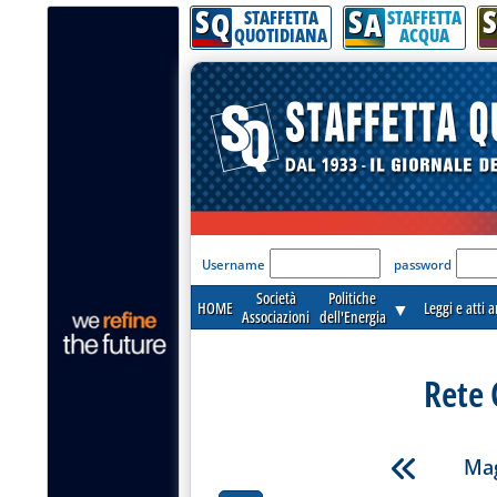
S
S
S
Q
A
STAFFETTA
STAFFETTA
QUOTIDIANA
ACQUA
'Modulo Login per acceder
Username
password
Società
Politiche
HOME
▼
Leggi e atti 
Associazioni
dell'Energia
Rete 
Mag