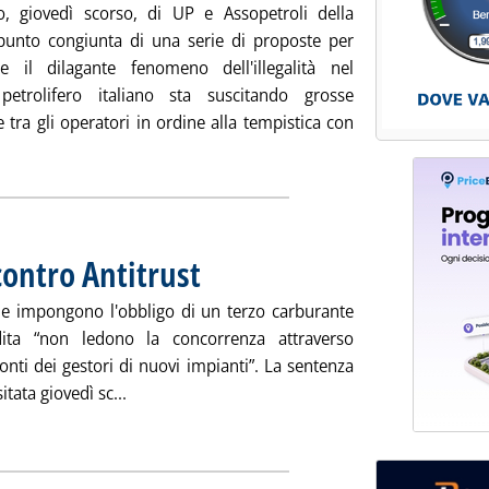
o, giovedì scorso, di UP e Assopetroli della
unto congiunta di una serie di proposte per
re il dilagante fenomeno dell'illegalità nel
petrolifero italiano sta suscitando grosse
e tra gli operatori in ordine alla tempistica con
utta la notizia: 'Illegalità, il tempo stringe'
contro Antitrust
. Pubblicata martedì 17 maggio 2016 alle 11.47.
e impongono l'obbligo di un terzo carburante
dita “non ledono la concorrenza attraverso
ronti dei gestori di nuovi impianti”. La sentenza
Leggi tutta la notizia: 'Carburanti, Consulta co
tata giovedì sc...
ia