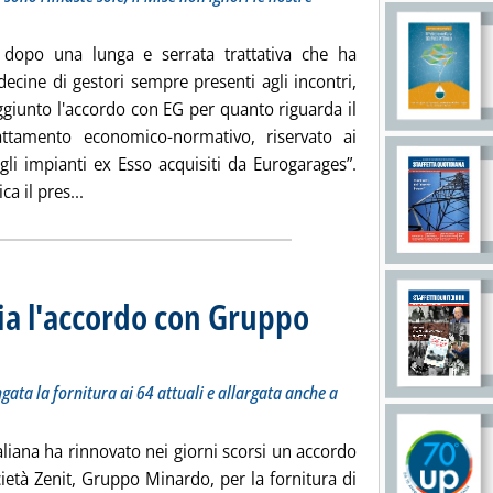
a dopo una lunga e serrata trattativa che ha
decine di gestori sempre presenti agli incontri,
ggiunto l'accordo con EG per quanto riguarda il
ttamento economico-normativo, riservato ai
gli impianti ex Esso acquisiti da Eurogarages”.
Leggi tutta la notizia: 'EG Italia, accordo con i gestor
a il pres...
ia l'accordo con Gruppo
a marchio Esso, prolungata la fornitura ai 64 attuali e allargata anche a quelli Giap
alle 17.28.
ata la fornitura ai 64 attuali e allargata anche a
aliana ha rinnovato nei giorni scorsi un accordo
ietà Zenit, Gruppo Minardo, per la fornitura di