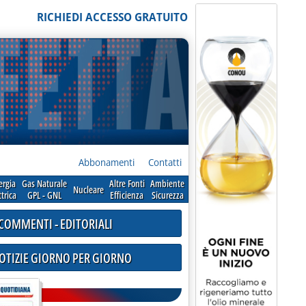
RICHIEDI ACCESSO GRATUITO
Abbonamenti
Contatti
ergia
Gas Naturale
Altre Fonti
Ambiente
Nucleare
ttrica
GPL - GNL
Efficienza
Sicurezza
COMMENTI - EDITORIALI
NOTIZIE GIORNO PER GIORNO