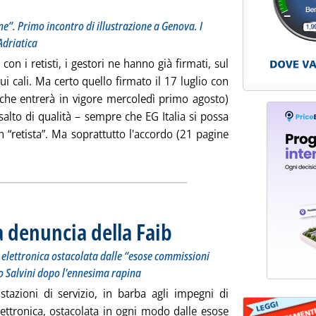
ane”. Primo incontro di illustrazione a Genova. I
 Adriatica
 con i retisti, i gestori ne hanno già firmati, sul
ui cali. Ma certo quello firmato il 17 luglio con
 (che entrerà in vigore mercoledì primo agosto)
alto di qualità – sempre che EG Italia si possa
n “retista”. Ma soprattutto l'accordo (21 pagine
i tutta la notizia: 'EG-gestori, le novità dell'accordo in vigore
a denuncia della Faib
. Sottotitolo: Troppo contante sui punti ve
. Pubblicata martedì 24 luglio 2018 alle 13
elettronica ostacolata dalle “esose commissioni
no Salvini dopo l'ennesima rapina
stazioni di servizio, in barba agli impegni di
elettronica, ostacolata in ogni modo dalle esose