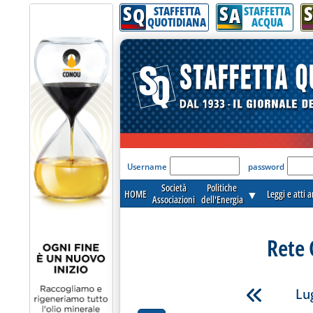
S
S
S
Q
A
STAFFETTA
STAFFETTA
QUOTIDIANA
ACQUA
'Modulo Login per acceder
Username
password
Società
Politiche
HOME
▼
Leggi e atti 
Associazioni
dell'Energia
Rete 
Lug