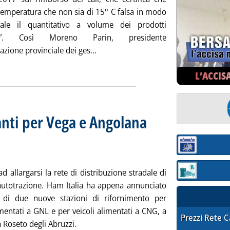
 temperatura che non sia di 15° C falsa in modo
iale il quantitativo a volume dei prodotti
feri”. Così Moreno Parin, presidente
Leggi tutta la notizia: 'I cali, la sen
iazione provinciale dei ges...
L’ACCIS
nti per Vega e Angolana
Sezione:
d allargarsi la rete di distribuzione stradale di
Sezione: quotaz
utotrazione. Ham Italia ha appena annunciato
a di due nuove stazioni di rifornimento per
imentati a GNL e per veicoli alimentati a CNG, a
STAFFETTA PRE
Prezzi Rete 
 Roseto degli Abruzzi.