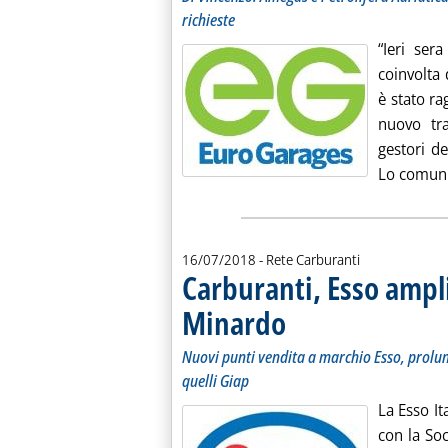
richieste
“Ieri ser
coinvolta 
è stato ra
nuovo tra
gestori de
Lo comunic
16/07/2018
- Rete Carburanti
Carburanti, Esso ampl
Minardo
. Sottotitolo: Nuovi punti vendita 
. Pubblicata lunedì 16 luglio 2018 
Nuovi punti vendita a marchio Esso, prolung
quelli Giap
La Esso It
con la Soc