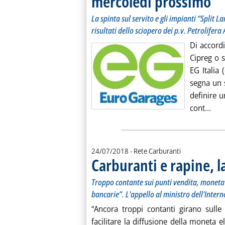
mercoledì prossimo
La spinta sul servito e gli impianti “Split L
risultati dello sciopero dei p.v. Petrolifera
Di accordi
Cipreg o s
EG Italia
segna un s
definire u
Legg
cont...
24/07/2018
- Rete Carburanti
Carburanti e rapine, l
Troppo contante sui punti vendita, moneta 
bancarie”. L'appello al ministro dell'Inter
“Ancora troppi contanti girano sulle 
facilitare la diffusione della moneta 