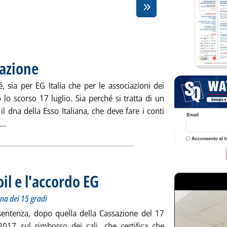
zazione
. Pubblicata martedì 31 luglio 2018 alle 15.56.
, sia per EG Italia che per le associazioni dei
o lo scorso 17 luglio. Sia perché si tratta di un
l dna della Esso Italiana, che deve fare i conti
Leggi tutta la notizia: 'EG, Api e la razionalizzazione'
..
oil e l'accordo EG
. Sottotitolo: Parin: ennesime conferme che serve la 
. Pubblicata martedì 31 luglio 2018 alle 10.53.
na dei 15 gradi
 sentenza, dopo quella della Cassazione del 17
2017 sul rimborso dei cali, che certifica che