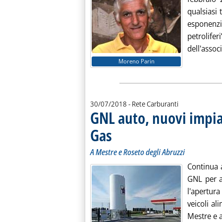
qualsiasi
esponenz
petroli
dell'assoc
Moreno Parin
30/07/2018
- Rete Carburanti
GNL auto, nuovi impia
Gas
. Sottotitolo: A Mestre e Roseto degli Abruzzi
. Pubblicata lunedì 30 luglio 2018 alle 17.2.
A Mestre e Roseto degli Abruzzi
Continua a
GNL per a
l'apertur
veicoli al
Mestre e a