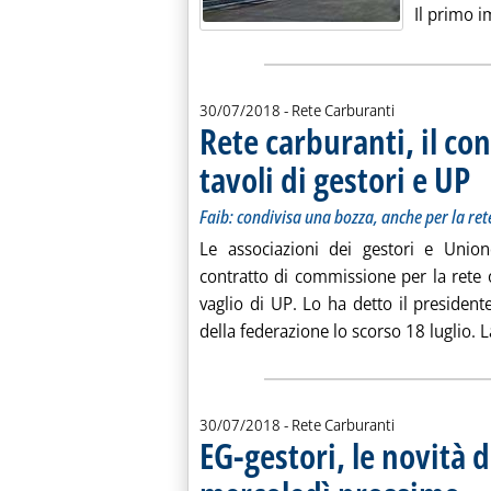
Il primo i
30/07/2018
- Rete Carburanti
Rete carburanti, il co
tavoli di gestori e UP
. So
. Pu
Faib: condivisa una bozza, anche per la re
Le associazioni dei gestori e Unio
contratto di commissione per la rete 
vaglio di UP. Lo ha detto il presiden
della federazione lo scorso 18 luglio. La
30/07/2018
- Rete Carburanti
EG-gestori, le novità d
. Sott
. Pubb