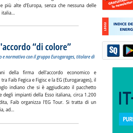
le più alte d'Europa, senza che nessuna delle
Leggi tutta la notizia: 'Carburanti e rapine, la denuncia 
talia...
 l'accordo “di colore”
. Sottotitolo: Un tour per presentare l'acco
. Pubblicata martedì 24 luglio 2018 alle 13.
 e normativo con il gruppo Eurogarages, titolare di
mani della firma dell'accordo economico e
tra Faib Fegica e Figisc e la EG (Eurogarages), il
glo indiano che si è aggiudicato il pacchetto
 degli impianti della Esso italiana, circa 1.200
dita, Faib organizza l'EG Tour. Si tratta di un
Leggi tutta la notizia: 'EG Italia, Faib illustra l'accordo “d
ia, ad...