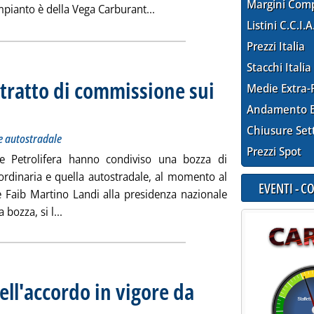
Margini Com
Leggi tutta la notizia: 'GNL au
mpianto è della Vega Carburant...
Listini C.C.I.A
Prezzi Italia
Stacchi Italia
ntratto di commissione sui
Medie Extra-
ttotitolo: Faib: condivisa una bozza, anche per la rete autostradale
bblicata lunedì 30 luglio 2018 alle 13.34.
Andamento E
Chiusure Set
te autostradale
Prezzi Spot
ne Petrolifera hanno condiviso una bozza di
ordinaria e quella autostradale, al momento al
EVENTI - 
te Faib Martino Landi alla presidenza nazionale
Leggi tutta la notizia: 'Rete carburanti, il contratt
 bozza, si l...
ell'accordo in vigore da
otitolo: La spinta sul servito e gli impianti “Split Lane”. Primo incontro di illustrazione a Genova.
licata lunedì 30 luglio 2018 alle 13.28.