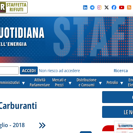
R
STAFFETTA
RIFIUTI
e'
Non riesco ad accedere
Ricerca
Attività
Mercati e
Distribuzione
En
amministrativi
▼
▼
▼
Petrolio
▼
Parlamentare
Prezzi
e Consumi
Ele
Carburanti
LE 
lio - 2018