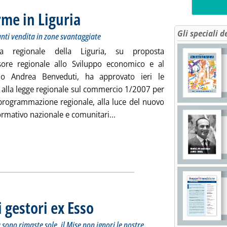
me in Liguria
. Sottotitolo: Deroga agli obblighi di metano e Gpl per punti 
. Pubblicata giovedì 19 luglio 2018 alle 12.58.
Gli speciali d
unti vendita in zone svantaggiate
a regionale della Liguria, su proposta
ssore regionale allo Sviluppo economico e al
o Andrea Benveduti, ha approvato ieri le
 alla legge regionale sul commercio 1/2007 per
programmazione regionale, alla luce del nuovo
Leggi tutta la notizia: 'Carbur
rmativo nazionale e comunitari...
i gestori ex Esso
. Sottotitolo: Di Vincenzo: Amegas e Petrolifera Adriatic
. Pubblicata mercoledì 18 luglio 2018 alle 16.46.
sono rimaste sole, il Mise non ignori le nostre