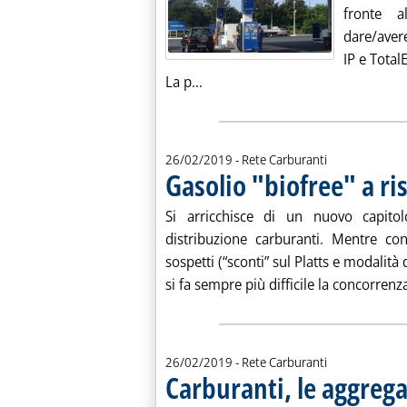
fronte al
dare/avere
IP e TotalE
Leggi tutta la notizia: 'Gestori I
La p...
26/02/2019
- Rete Carburanti
Gasolio "biofree" a ri
Si arricchisce di un nuovo capitol
distribuzione carburanti. Mentre co
sospetti (“sconti” sul Platts e modalit
si fa sempre più difficile la concorrenza
26/02/2019
- Rete Carburanti
Carburanti, le aggrega