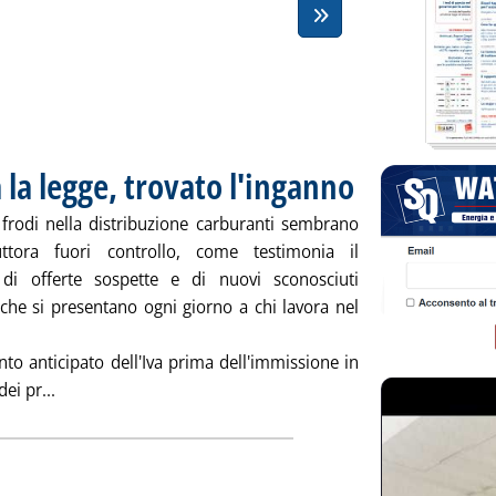
 la legge, trovato l'inganno
. Pubblicata giovedì 28 feb
 frodi nella distribuzione carburanti sembrano
uttora fuori controllo, come testimonia il
 di offerte sospette e di nuovi sconosciuti
 che si presentano ogni giorno a chi lavora nel
to anticipato dell'Iva prima dell'immissione in
Leggi tutta la notizia: 'Frodi carburanti: fatta la legge, 
ei pr...