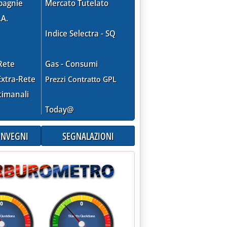
pagnie
Mercato Tutelato
.A.
Indice Selectra - SQ
Rete
Gas - Consumi
xtra-Rete
Prezzi Contratto GPL
timanali
Today@
CONVEGNI
SEGNALAZIONI
 frodi'