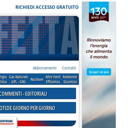
RICHIEDI ACCESSO GRATUITO
Abbonamenti
Contatti
ergia
Gas Naturale
Altre Fonti
Ambiente
Nucleare
ttrica
GPL - GNL
Efficienza
Sicurezza
COMMENTI - EDITORIALI
NOTIZIE GIORNO PER GIORNO