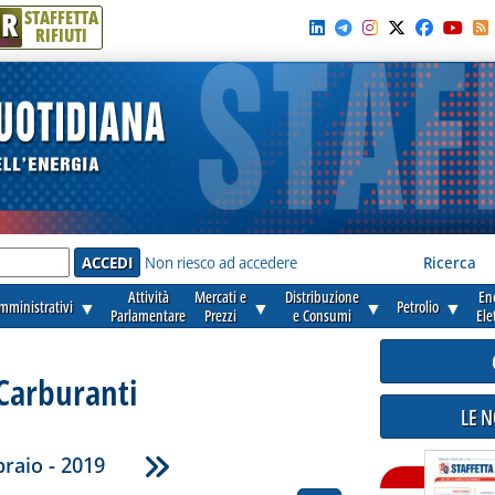
R
STAFFETTA
RIFIUTI
e'
Non riesco ad accedere
Ricerca
Attività
Mercati e
Distribuzione
En
amministrativi
▼
▼
▼
Petrolio
▼
Parlamentare
Prezzi
e Consumi
Ele
Carburanti
LE 
raio - 2019