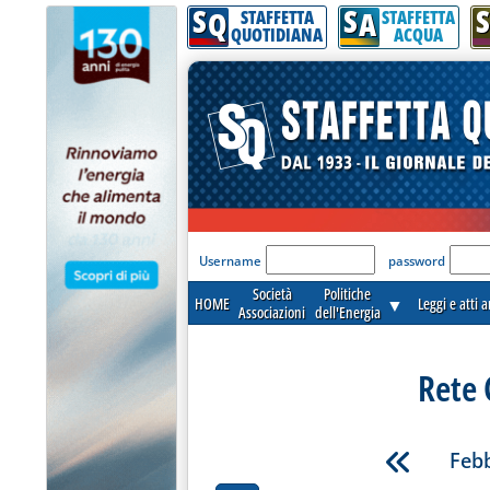
S
S
S
Q
A
STAFFETTA
STAFFETTA
QUOTIDIANA
ACQUA
'Modulo Login per acceder
Username
password
Società
Politiche
HOME
▼
Leggi e atti 
Associazioni
dell'Energia
Rete 
Febb