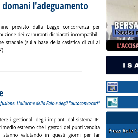
ro domani l'adeguamento
cata mercoledì 27 febbraio 2019 alle 17.54.
ine previsto dalla Legge concorrenza per
buzione dei carburanti dichiarati incompatibili,
ne stradale (sulla base della casistica di cui ai
L’ACCIS
7).
Rete carburanti, entro domani l'adeguamento degli incompatibili
Sezione:
e
. Sottotitolo: La difficile integrazione dei sistemi dopo la fusione. L'allarme della Faib e deg
. Pubblicata mercoledì 27 febbraio 2019 alle 10.7.
a fusione. L'allarme della Faib e degli "autoconvocati"
Sezione: quotaz
ere i gestionali degli impianti dal sistema IP.
rimedio estremo che i gestori dei punti vendita
STAFFETTA PRE
Prezzi Rete 
i stanno valutando in questi giorni per far