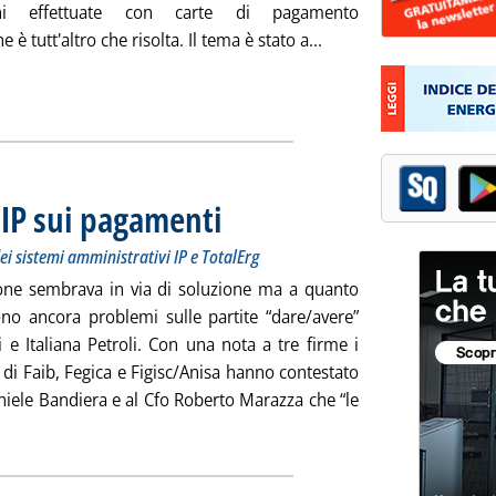
ioni effettuate con carte di pagamento
Leggi tutta la notizia:
e è tutt'altro che risolta. Il tema è stato a...
 IP sui pagamenti
. Sottotitolo: I ritardi sarebbero dovuti alla conflue
. Pubblicata mercoledì 20 febbraio 2019 alle 11.58.
ei sistemi amministrativi IP e TotalErg
one sembrava in via di soluzione ma a quanto
ono ancora problemi sulle partite “dare/avere”
i e Italiana Petroli. Con una nota a tre firme i
 di Faib, Fegica e Figisc/Anisa hanno contestato
aniele Bandiera e al Cfo Roberto Marazza che “le
'Gestori ancora contro IP sui pagamenti '