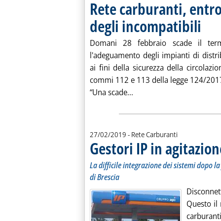
Rete carburanti, ent
degli incompatibili
. Pubbli
Domani 28 febbraio scade il term
l'adeguamento degli impianti di distri
ai fini della sicurezza della circolazio
commi 112 e 113 della legge 124/201
Leggi tutta la notizia: '
“Una scade...
27/02/2019
- Rete Carburanti
Gestori IP in agitazion
La difficile integrazione dei sistemi dopo l
di Brescia
Disconnett
Questo il 
carburant