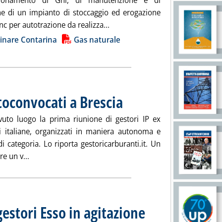
gionamento di Gnl, di manutenzione e di
e di un impianto di stoccaggio ed erogazione
Leggi tutta la notizia: 'Gnl aut
nc per autotrazione da realizza...
ia
linare Contarina
Gas naturale
toconvocati a Brescia
. Pubblicata mercoledì 13 febbraio 2019 a
uto luogo la prima riunione di gestori IP ex
i italiane, organizzati in maniera autonoma e
di categoria. Lo riporta gestoricarburanti.it. Un
Leggi tutta la notizia: 'Gestori ex TotalErg autoconvoca
re un v...
gestori Esso in agitazione
. Pubblicata mercoledì 13 febbra