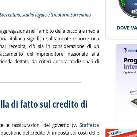
 dell'avvocato Bonaventura Sorrentino, studio legale e tributario Sorrentino Pasca Toma
io 2019 alle 10.56.
Sorrentino, studio legale e tributario Sorrentino
 aggregazione nell' ambito della piccola e media
oria italiana significa solitamente esporre una
al recepita; ciò sia in considerazione di un
taccamento dell'imprenditore nazionale alla
ienda dettato da criteri ancora tradizionali di
zia: 'Carburanti, le aggregazioni tra reti come difesa dalle frodi'
la di fatto sul credito di
9 alle 13.42.
e le rassicurazioni del governo
(v. Staffetta
a questione del credito di imposta sui costi delle