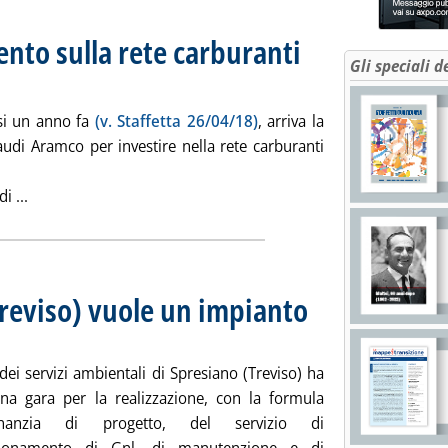
mento sulla rete carburanti
Gli speciali d
 alle 12.49.
i un anno fa
(v. Staffetta 26/04/18)
, arriva la
Saudi Aramco per investire nella rete carburanti
Leggi tutta la notizia: 'Total, al via l'investimento sulla re
 ...
Treviso) vuole un impianto
. Sottotitolo: Con opzione per
. Pubblicata giovedì 14 febbr
dei servizi ambientali di Spresiano (Treviso) ha
na gara per la realizzazione, con la formula
inanzia di progetto, del servizio di