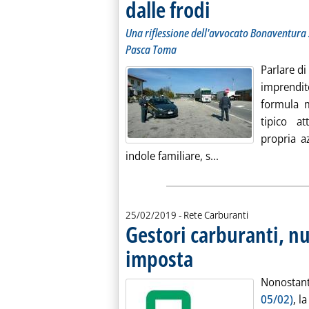
dalle frodi
. Sottotitolo: Una riflessione
. Pubblicata martedì 26 febbra
Una riflessione dell'avvocato Bonaventura 
Pasca Toma
Parlare di
imprendit
formula m
tipico at
propria az
Leggi tutta la noti
indole familiare, s...
25/02/2019
- Rete Carburanti
Gestori carburanti, nul
imposta
. Pubblicata lunedì 25 febbraio 201
Nonostant
05/02)
, l