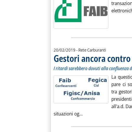
transaz
elettronich
20/02/2019
- Rete Carburanti
Gestori ancora contro
I ritardi sarebbero dovuti alla confluenza d
La questi
pare ci s
tra gestor
presidenti
all'a.d. D
Leggi tutta la notizia: 
situazioni og...