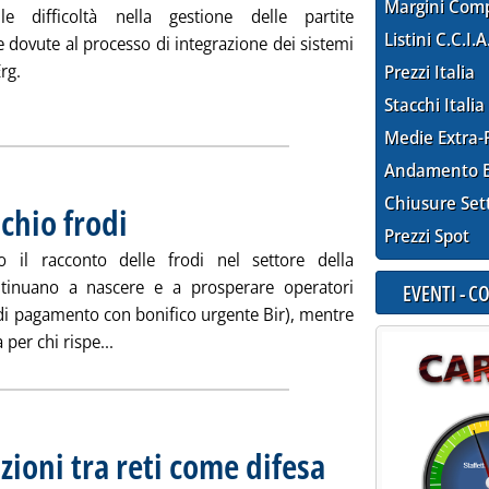
Margini Com
le difficoltà nella gestione delle partite
Listini C.C.I.A
 dovute al processo di integrazione dei sistemi
rg.
Prezzi Italia
P in agitazione'
Stacchi Italia
Medie Extra-
Andamento E
Chiusure Set
schio frodi
. Pubblicata martedì 26 febbraio 2019 alle 15.37.
Prezzi Spot
o il racconto delle frodi nel settore della
ntinuano a nascere e a prosperare operatori
EVENTI - 
à di pagamento con bonifico urgente Bir), mentre
Leggi tutta la notizia: 'Gasolio "biofree" a rischio
 per chi rispe...
zioni tra reti come difesa