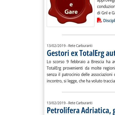
approvvi
conduzion
di Gnl e G
Lista allegati PDF alla notiz
Discip
13/02/2019
- Rete Carburanti
Gestori ex TotalErg au
Lo scorso 9 febbraio a Brescia ha av
TotalErg provenienti da molte region
senza il patrocinio delle associazioni 
incontro, si legge, che ha voluto traccia
13/02/2019
- Rete Carburanti
Petrolifera Adriatica, 