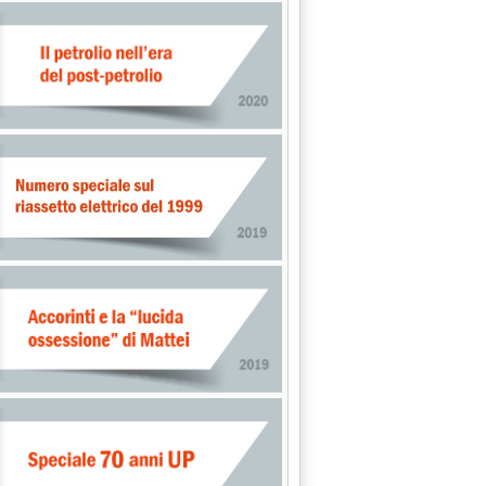
o, Contarina (Treviso) vuole un impianto'
lle 16.29.
ti a Brescia'
io 2019 alle 15.22.