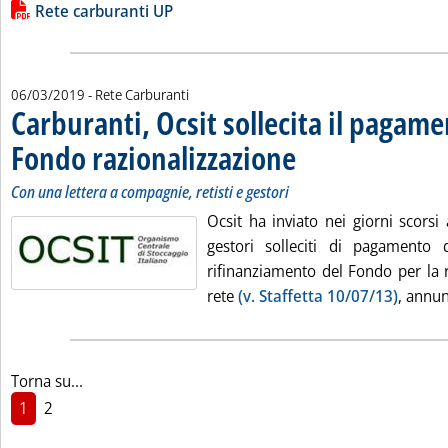
Lista allegati PDF alla notizia
Rete carburanti UP
06/03/2019
- Rete Carburanti
Carburanti, Ocsit sollecita il pagame
Fondo razionalizzazione
. Sottotitolo: Con una lettera a c
. Pubblicata mercoledì 06 marzo
Con una lettera a compagnie, retisti e gestori
Ocsit ha inviato nei giorni scorsi
gestori solleciti di pagamento 
rifinanziamento del Fondo per la r
rete
(v. Staffetta 10/07/13)
, annun
Torna su...
1
2