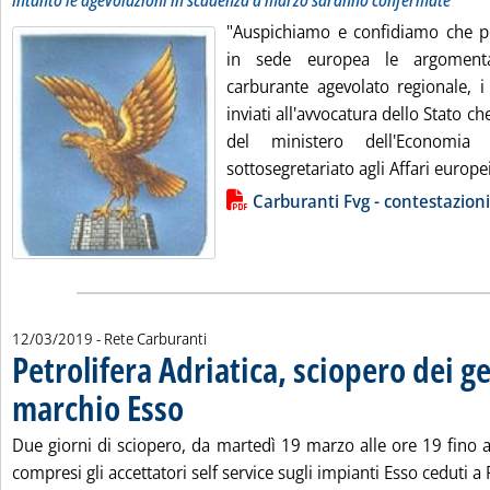
Intanto le agevolazioni in scadenza a marzo saranno confermate
"Auspichiamo e confidiamo che p
in sede europea le argomenta
carburante agevolato regionale, i
inviati all'avvocatura dello Stato ch
del ministero dell'Economi
sottosegretariato agli Affari europei 
Lista allegati PDF alla notizia
Carburanti Fvg - contestazio
12/03/2019
- Rete Carburanti
Petrolifera Adriatica, sciopero dei ge
marchio Esso
. Pubblicata martedì 12 marzo 2019 alle 11.7.
Due giorni di sciopero, da martedì 19 marzo alle ore 19 fino a
compresi gli accettatori self service sugli impianti Esso ceduti a P