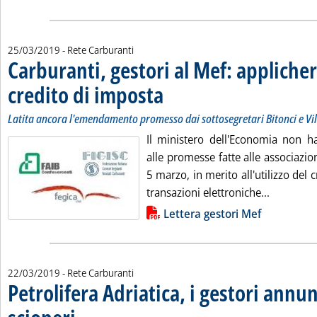
25/03/2019
- Rete Carburanti
Carburanti, gestori al Mef: appliche
credito di imposta
. Sottotitolo: Latita ancora l'emendamento pro
. Pubblicata lunedì 25 marzo 2019 alle 13.39.
Latita ancora l'emendamento promesso dai sottosegretari Bitonci e Vi
Il ministero dell'Economia non h
alle promesse fatte alle associazion
5 marzo, in merito all'utilizzo del 
Leggi tut
transazioni elettroniche...
Lista allegati PDF alla notizia
Lettera gestori Mef
22/03/2019
- Rete Carburanti
Petrolifera Adriatica, i gestori annun
. Pubblicata venerdì 22 marzo 2019 alle 16.17.