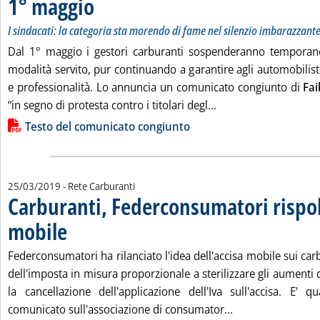
1° maggio
I sindacati: la categoria sta morendo di fame nel silenzio imbarazzante
Dal 1° maggio i gestori carburanti sospenderanno temporan
modalità servito, pur continuando a garantire agli automobilis
e professionalità. Lo annuncia un comunicato congiunto di
Fai
Leggi tutta la notizi
“in segno di protesta contro i titolari degl...
Lista allegati PDF alla notizia
Testo del comunicato congiunto
25/03/2019
- Rete Carburanti
Carburanti, Federconsumatori rispol
mobile
. Pubblicata lunedì 25 marzo 2019 alle 14.47.
Federconsumatori ha rilanciato l'idea dell'accisa mobile sui car
dell'imposta in misura proporzionale a sterilizzare gli aumenti 
la cancellazione dell'applicazione dell'Iva sull'accisa. E'
Leggi tutta la no
comunicato sull'associazione di consumator...