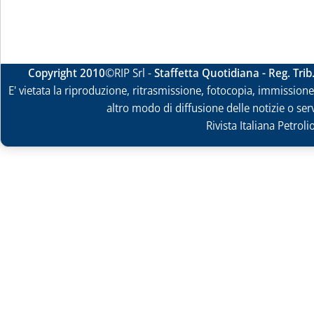
Copyright 2010
©RIP Srl -
Staffetta Quotidiana - Reg. Tri
E' vietata la riproduzione, ritrasmissione, fotocopia, immissione 
altro modo di diffusione delle notizie o ser
Rivista Italiana Petrol