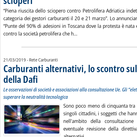
scioperi
“Piena riuscita dello sciopero contro Petrolifera Adriatica indet
categoria dei gestori carburanti il 20 e 21 marzo”. Lo annuncian
“Punte del 90% di adesioni in Toscana dove la protesta è nata e 
Leggi tutta la notizia: 'Petr
contro la società petrolifera che h...
21/03/2019
- Rete Carburanti
Carburanti alternativi, lo scontro su
della Dafi
. Sottotitolo: Le osservazioni di società e associazioni alla consultaz
. Pubblicata giovedì 21 marzo 2019 alle 13.20.
Le osservazioni di società e associazioni alla consultazione Ue. Gli “elet
superare la neutralità tecnologica
Sono poco meno di cinquanta tra s
singoli cittadini, i soggetti che ha
nell'ambito della consultazione
eventuale revisione della diretti
Leggi tutta la notizia: 
alternativi...