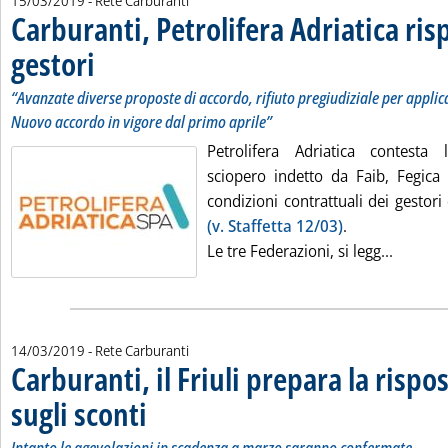
15/03/2019
- Rete Carburanti
Carburanti, Petrolifera Adriatica ris
gestori
. Sottotitolo: “Avanzate diverse proposte di accordo, rifiuto pregiudiziale
. Pubblicata venerdì 15 marzo 2019 alle 15.30.
“Avanzate diverse proposte di accordo, rifiuto pregiudiziale per applic
Nuovo accordo in vigore dal primo aprile”
Petrolifera Adriatica contesta 
sciopero indetto da Faib, Fegica 
condizioni contrattuali dei gestori
(v. Staffetta 12/03)
.
Leggi tu
Le tre Federazioni, si legg...
14/03/2019
- Rete Carburanti
Carburanti, il Friuli prepara la rispos
sugli sconti
. Sottotitolo: Intanto le agevolazioni in scadenza a marzo sara
. Pubblicata giovedì 14 marzo 2019 alle 10.26.