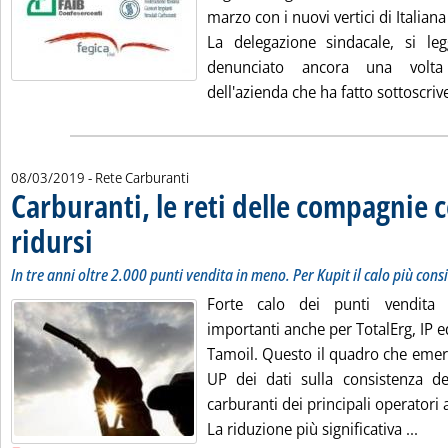
marzo con i nuovi vertici di Italiana
La delegazione sindacale, si le
denunciato ancora una volta 
dell'azienda che ha fatto sottoscrive
08/03/2019
- Rete Carburanti
Carburanti, le reti delle compagnie 
ridursi
. Sottotitolo: In tre anni oltre 2.000 punti vendita in meno. Per Kupit il calo
. Pubblicata venerdì 08 marzo 2019 alle 10.2.
In tre anni oltre 2.000 punti vendita in meno. Per Kupit il calo più cons
Forte calo dei punti vendita 
importanti anche per TotalErg, IP 
Tamoil. Questo il quadro che emer
UP dei dati sulla consistenza del
carburanti dei principali operatori 
Legg
La riduzione più significativa ...