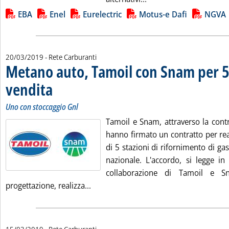
Lista allegati PDF alla notizia
EBA
Enel
Eurelectric
Motus-e Dafi
NGVA
20/03/2019
- Rete Carburanti
Metano auto, Tamoil con Snam per 5
vendita
. Sottotitolo: Uno con stoccaggio Gnl
. Pubblicata mercoledì 20 marzo 2019 alle 11.39.
Uno con stoccaggio Gnl
Tamoil e Snam, attraverso la cont
hanno firmato un contratto per rea
di 5 stazioni di rifornimento di gas
nazionale. L'accordo, si legge in
collaborazione di Tamoil e S
Leggi tutta la notizia: 'Metano auto,
progettazione, realizza...