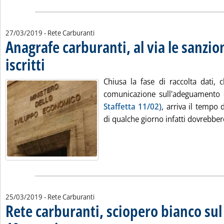
27/03/2019
- Rete Carburanti
Anagrafe carburanti, al via le sanzio
iscritti
. Pubblicata mercoledì 27 marzo 2019 alle 10.7.
Chiusa la fase di raccolta dati, c
comunicazione sull'adeguamento 
Staffetta 11/02)
, arriva il tempo 
di qualche giorno infatti dovrebbero 
25/03/2019
- Rete Carburanti
Rete carburanti, sciopero bianco sul 
. Sottotitolo: I sindacati: la categoria sta morendo di fame nel sil
. Pubblicata lunedì 25 marzo 2019 alle 18.48.