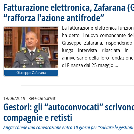
Fatturazione elettronica, Zafarana (
“rafforza l'azione antifrode”
. Pubblicata venerdì 
La fatturazione elettronica funziona
ha detto il nuovo comandante dell
Giuseppe Zafarana, rispondendo
lunga intervista rilasciata i
anniversario della loro fondazione
Leggi t
di Finanza dal 25 maggio ...
Giuseppe Zafarana
19/06/2019
- Rete Carburanti
Gestori: gli “autoconvocati” scrivon
compagnie e retisti
. Sottotitolo: Angac chiede una convocazione
. Pubblicata mercoledì 19 giugno 2019 alle
Angac chiede una convocazione entro 10 giorni per “salvare le gestioni