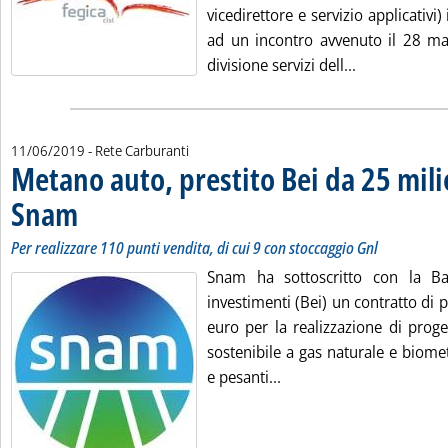
vicedirettore e servizio applicativi)
ad un incontro avvenuto il 28 ma
Leggi tutta l
divisione servizi dell...
11/06/2019
- Rete Carburanti
Metano auto, prestito Bei da 25 mili
Snam
. Sottotitolo: Per realizzare 110 punti vendita, di cui 9 con stoccaggio Gnl
. Pubblicata martedì 11 giugno 2019 alle 10.52.
Per realizzare 110 punti vendita, di cui 9 con stoccaggio Gnl
Snam ha sottoscritto con la B
investimenti (Bei) un contratto di p
euro per la realizzazione di progett
sostenibile a gas naturale e biome
Leggi tutta la notizia: 
e pesanti...