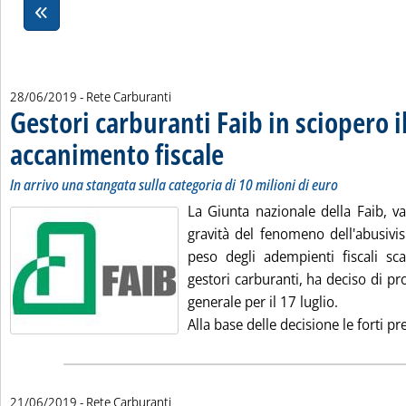
28/06/2019
- Rete Carburanti
Gestori carburanti Faib in sciopero i
accanimento fiscale
. Sottotitolo: In arrivo una stangata sulla 
. Pubblicata venerdì 28 giugno 2019 alle 1
In arrivo una stangata sulla categoria di 10 milioni di euro
La Giunta nazionale della Faib, va
gravità del fenomeno dell'abusivi
peso degli adempienti fiscali scar
gestori carburanti, ha deciso di p
generale per il 17 luglio.
Alla base delle decisione le forti pr
21/06/2019
- Rete Carburanti