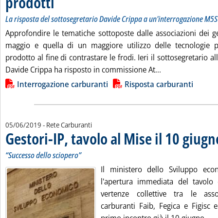
prodotti
La risposta del sottosegretario Davide Crippa a un'interrogazione M5S
Approfondire le tematiche sottoposte dalle associazioni dei ge
maggio e quella di un maggiore utilizzo delle tecnologie pe
prodotto al fine di contrastare le frodi. Ieri il sottosegretario
Leggi tutta la no
Davide Crippa ha risposto in commissione At...
Lista allegati PDF alla notizia
Interrogazione carburanti
Risposta carburanti
05/06/2019
- Rete Carburanti
Gestori-IP, tavolo al Mise il 10 giugn
“Successo dello sciopero”
Il ministero dello Sviluppo eco
l'apertura immediata del tavolo d
vertenze collettive tra le asso
carburanti Faib, Fegica e Figisc e