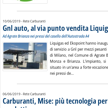
10/06/2019
- Rete Carburanti
Gnl auto, al via punto vendita Liqui
Ad Agrate Brianza nei pressi del casello dell'Autostrada A4
Liquigas ed Ekopoint hanno inaugu
di servizio a Gnl per mezzi pesanti 
di Milano, nel Comune di Agrate Br
Monza e Brianza. L'impianto, si
situato in un'area a forte vocazione
Leggi tutta la notiz
nei pressi de...
06/06/2019
- Rete Carburanti
Carburanti, Mise: più tecnologia per 
. Sottotitolo: La risposta del sottosegretario Davide Crippa a un'inter
. Pubblicata giovedì 06 giugno 2019 alle 10.21.