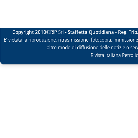
Copyright 2010
©RIP Srl -
Staffetta Quotidiana - Reg. Tri
E' vietata la riproduzione, ritrasmissione, fotocopia, immissione 
altro modo di diffusione delle notizie o ser
Rivista Italiana Petrol