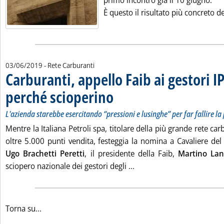
primo incontro già il 10 giugno.
È questo il risultato più concreto de
03/06/2019
- Rete Carburanti
Carburanti, appello Faib ai gestori I
perché scioperino
. Sottotitolo: L'azienda starebbe esercitando “p
. Pubblicata lunedì 03 giugno 2019 alle 17.46.
L'azienda starebbe esercitando “pressioni e lusinghe” per far fallire la
Mentre la Italiana Petroli spa, titolare della più grande rete carb
oltre 5.000 punti vendita, festeggia la nomina a Cavaliere del
Ugo Brachetti Peretti
, il presidente della Faib,
Martino Lan
Leggi tutta la notizia: 'C
sciopero nazionale dei gestori degli ...
Torna su...