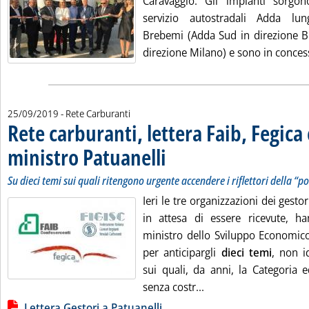
Caravaggio. Gli impianti sorgo
servizio autostradali Adda lu
Brebemi (Adda Sud in direzione B
direzione Milano) e sono in concess
25/09/2019
- Rete Carburanti
Rete carburanti, lettera Faib, Fegica e
ministro Patuanelli
. Sottotitolo: Su dieci temi sui quali ritengo
. Pubblicata mercoledì 25 settembre 2019 a
Su dieci temi sui quali ritengono urgente accendere i riflettori della “po
Ieri le tre organizzazioni dei gestor
in attesa di essere ricevute, h
ministro dello Sviluppo Economic
per anticipargli
dieci temi
, non i
sui quali, da anni, la Categoria e
Leggi tutta la notizia
senza costr...
Lista allegati PDF alla notizia
Lettera Gestori a Patuanelli