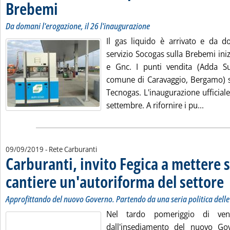
Brebemi
. Sottotitolo: Da domani l'erogazione, il 26 l'inaugurazione
. Pubblicata mercoledì 11 settembre 2019 alle 12.40.
Da domani l'erogazione, il 26 l'inaugurazione
Il gas liquido è arrivato e da 
servizio Socogas sulla Brebemi ini
e Gnc. I punti vendita (Adda 
comune di Caravaggio, Bergamo) so
Tecnogas. L'inaugurazione ufficial
Leggi t
settembre. A rifornire i pu...
09/09/2019
- Rete Carburanti
Carburanti, invito Fegica a mettere 
cantiere un'autoriforma del settore
. 
. 
Approfittando del nuovo Governo. Partendo da una seria politica delle
Nel tardo pomeriggio di ve
dall'insediamento del nuovo G