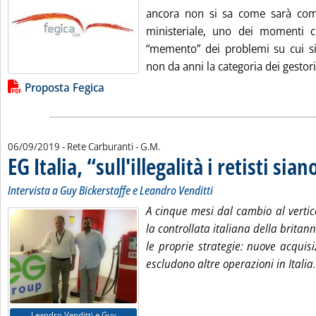
ancora non si sa come sarà com
ministeriale, uno dei momenti cl
“memento” dei problemi su cui si
non da anni la categoria dei gestori
Lista allegati PDF alla notizia
Proposta Fegica
di:
06/09/2019
- Rete Carburanti -
G.M.
EG Italia, “sull'illegalità i retisti sia
Intervista a Guy Bickerstaffe e Leandro Venditti
A cinque mesi dal cambio al vertic
la controllata italiana della brita
le proprie strategie: nuove acquisi
escludono altre operazioni in Italia
Leandro Venditti e Guy