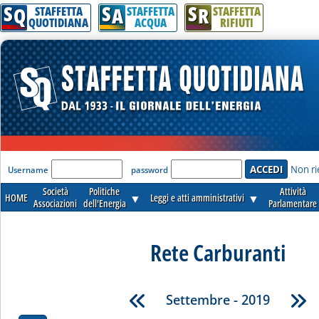
S
S
S
Q
A
R
STAFFETTA
STAFFETTA
STAFFETTA
QUOTIDIANA
ACQUA
RIFIUTI
'Modulo Login per accedere'
Non ri
Username
password
Società
Politiche
Attività
HOME
▼
Leggi e atti amministrativi
▼
Associazioni
dell'Energia
Parlamentare
Rete Carburanti
Settembre - 2019