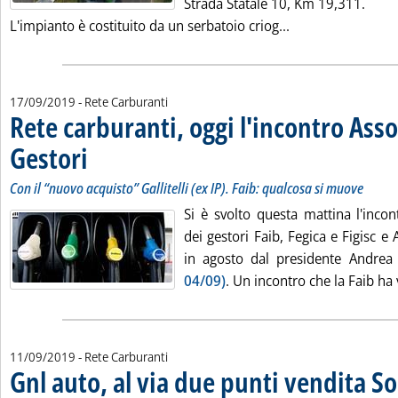
Strada Statale 10, Km 19,311.
Leggi tutta la no
L'impianto è costituito da un serbatoio criog...
17/09/2019
- Rete Carburanti
Rete carburanti, oggi l'incontro Asso
Gestori
. Sottotitolo: Con il “nuovo acquisto” Gallitelli (ex IP). Faib: qualcosa si 
. Pubblicata martedì 17 settembre 2019 alle 10.38.
Con il “nuovo acquisto” Gallitelli (ex IP). Faib: qualcosa si muove
Si è svolto questa mattina l'incon
dei gestori Faib, Fegica e Figisc e
in agosto dal presidente Andrea
04/09)
. Un incontro che la Faib ha v
11/09/2019
- Rete Carburanti
Gnl auto, al via due punti vendita So