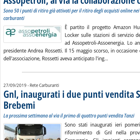
Sono 50 i punti di ritiro già attivati per il ritiro degli acquisti online ne
carburanti
È partito il progetto Amazon 
Locker sulle stazioni di servizio d
ad Assopetroli-Assoenergia. Lo an
presidente Andrea Rossetti. Il 15 maggio scorso, in occasione 
Leggi tutta la
dell'associazione, Rossetti aveva anticipato l'ing...
27/09/2019
- Rete Carburanti
Gnl, inaugurati i due punti vendita 
Brebemi
. Sottotitolo: La prossima settimana al via il primo di quattro punti ven
. Pubblicata venerdì 27 settembre 2019 alle 9.39.
La prossima settimana al via il primo di quattro punti vendita Tanzi
Sono stati inaugurati ieri pomer
rifornimento di Gnl nella pro