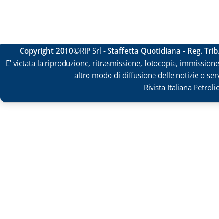
Copyright 2010
©RIP Srl -
Staffetta Quotidiana - Reg. Tri
E' vietata la riproduzione, ritrasmissione, fotocopia, immissione 
altro modo di diffusione delle notizie o ser
Rivista Italiana Petrol