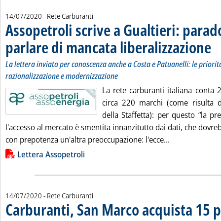
14/07/2020
- Rete Carburanti
Assopetroli scrive a Gualtieri: parad
parlare di mancata liberalizzazione
. So
. Pu
La lettera inviata per conoscenza anche a Costa e Patuanelli: le priorità
razionalizzazione e modernizzazione
La rete carburanti italiana conta 
circa 220 marchi (come risulta d
della Staffetta): per questo “la p
l'accesso al mercato è smentita innanzitutto dai dati, che dov
Leggi tutta la 
con prepotenza un'altra preoccupazione: l'ecce...
Lista allegati PDF alla notizia
Lettera Assopetroli
14/07/2020
- Rete Carburanti
Carburanti, San Marco acquista 15 p