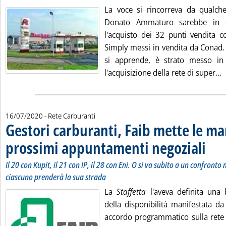
La voce si rincorreva da qualche
Donato Ammaturo sarebbe in di
l'acquisto dei 32 punti vendita 
Simply messi in vendita da Conad. 
si apprende, è strato messo in
L
l'acquisizione della rete di super...
16/07/2020
- Rete Carburanti
Gestori carburanti, Faib mette le ma
prossimi appuntamenti negoziali
. Sottot
. Pubbli
Il 20 con Kupit, il 21 con IP, il 28 con Eni. O si va subito a un confronto
ciascuno prenderà la sua strada
La
Staffetta
l'aveva definita una 
della disponibilità manifestata d
accordo programmatico sulla rete