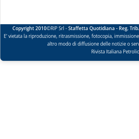
Copyright 2010
©RIP Srl -
Staffetta Quotidiana - Reg. Tri
E' vietata la riproduzione, ritrasmissione, fotocopia, immissione 
altro modo di diffusione delle notizie o ser
Rivista Italiana Petrol