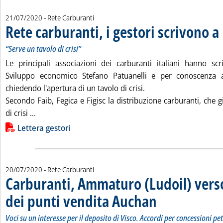
21/07/2020
- Rete Carburanti
Rete carburanti, i gestori scrivono a
“Serve un tavolo di crisi”
Le principali associazioni dei carburanti italiani hanno scr
Sviluppo economico Stefano Patuanelli e per conoscenza
chiedendo l'apertura di un tavolo di crisi.
Secondo Faib, Fegica e Figisc la distribuzione carburanti, che g
Leggi tutta la notizia: 'Rete carburanti, i gestori scri
di crisi ...
Lista allegati PDF alla notizia
Lettera gestori
20/07/2020
- Rete Carburanti
Carburanti, Ammaturo (Ludoil) verso
dei punti vendita Auchan
. Sottotitolo: Voci su un int
. Pubblicata lunedì 20 lugli
Voci su un interesse per il deposito di Visco. Accordi per concessioni pet