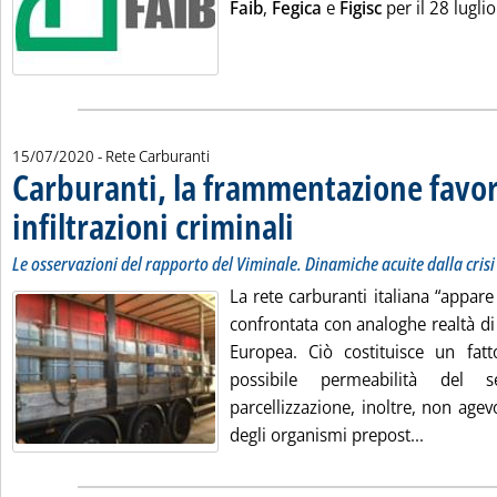
Faib
,
Fegica
e
Figisc
per il 28 lugli
15/07/2020
- Rete Carburanti
Carburanti, la frammentazione favor
infiltrazioni criminali
. Sottotitolo: Le osservazioni del rapp
. Pubblicata mercoledì 15 luglio 2020 
Le osservazioni del rapporto del Viminale. Dinamiche acuite dalla crisi
La rete carburanti italiana “appar
confrontata con analoghe realtà di 
Europea. Ciò costituisce un fatt
possibile permeabilità del s
parcellizzazione, inoltre, non agevo
Leggi tut
degli organismi prepost...