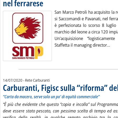
nel ferrarese
. Pubblicata martedì 14 luglio 2020 alle 11.55.
San Marco Petroli ha acquisito la r
si Saccomandi e Pavanati, nel ferra
è perfezionata lo scorso 8 luglio 
marchio del leone a circa 120 impia
Un'acquisizione “logisticamente
Legg
Staffetta il managing director...
14/07/2020
- Rete Carburanti
Carburanti, Figisc sulla “riforma” de
“Carta da macero, serve solo un po' di equità commerciale”
“È più che evidente che questo “copia e incolla” sul Programm
deve essere stato pescato, con pessima scelta di tempo ed a
verifica della realtà, in qualche remoto archivio tra la 