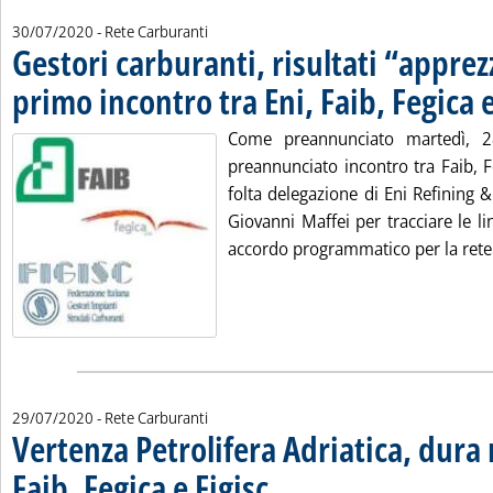
30/07/2020
- Rete Carburanti
Gestori carburanti, risultati “apprez
primo incontro tra Eni, Faib, Fegica e
Come preannunciato martedì, 28 
preannunciato incontro tra Faib, F
folta delegazione di Eni Refining 
Giovanni Maffei per tracciare le l
accordo programmatico per la rete 
29/07/2020
- Rete Carburanti
Vertenza Petrolifera Adriatica, dura 
Faib, Fegica e Figisc
. Sottotitolo: La legge è uguale a Roma e a
. Pubblicata mercoledì 29 luglio 2020 alle 