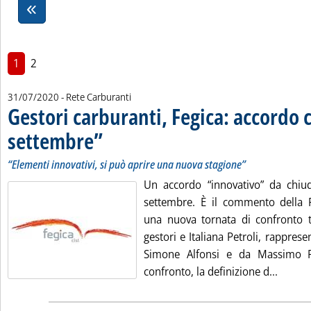
1
2
31/07/2020
- Rete Carburanti
Gestori carburanti, Fegica: accordo 
settembre”
. Sottotitolo: “Elementi innovativi, si può aprire una nuova stag
. Pubblicata venerdì 31 luglio 2020 alle 14.2.
“Elementi innovativi, si può aprire una nuova stagione”
Un accordo “innovativo” da chiu
settembre. È il commento della F
una nuova tornata di confronto tr
gestori e Italiana Petroli, rapprese
Simone Alfonsi e da Massimo P
Leggi t
confronto, la definizione d...