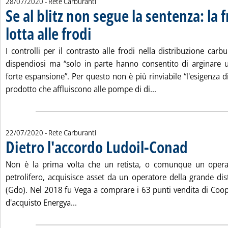
28/07/2020
- Rete Carburanti
Se al blitz non segue la sentenza: la 
lotta alle frodi
. Pubblicata martedì 28 luglio 2020 alle 11.32.
I controlli per il contrasto alle frodi nella distribuzione carbu
dispendiosi ma “solo in parte hanno consentito di arginare 
forte espansione”. Per questo non è più rinviabile “l'esigenza di
Leggi tutta la notizi
prodotto che affluiscono alle pompe di di...
22/07/2020
- Rete Carburanti
Dietro l'accordo Ludoil-Conad
. Pubblicata mer
Non è la prima volta che un retista, o comunque un oper
petrolifero, acquisisce asset da un operatore della grande dis
(Gdo). Nel 2018 fu Vega a comprare i 63 punti vendita di Coop 
Leggi tutta la notizia: 'Dietro l'accordo L
d'acquisto Energya...