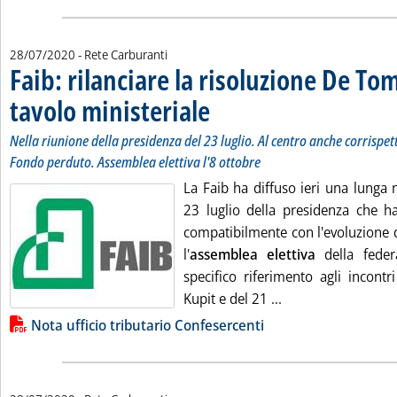
28/07/2020
- Rete Carburanti
Faib: rilanciare la risoluzione De Tom
tavolo ministeriale
. Sottotitolo: Nella riunione della presidenz
. Pubblicata martedì 28 luglio 2020 alle 14.3
Nella riunione della presidenza del 23 luglio. Al centro anche corrispet
Fondo perduto. Assemblea elettiva l'8 ottobre
La Faib ha diffuso ieri una lunga 
23 luglio della presidenza che ha 
compatibilmente con l'evoluzione d
l'
assemblea elettiva
della feder
specifico riferimento agli incontr
Leggi tutta la noti
Kupit e del 21 ...
Lista allegati PDF alla notizia
Nota ufficio tributario Confesercenti