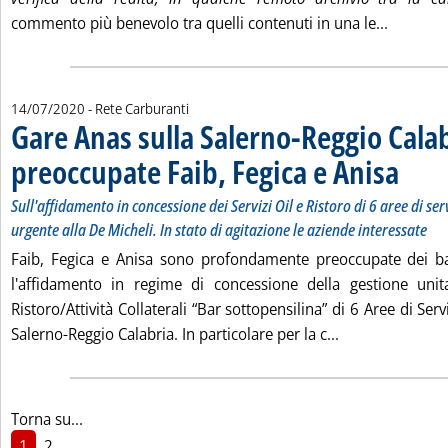
Leggi tut
commento più benevolo tra quelli contenuti in una le...
14/07/2020
- Rete Carburanti
Gare Anas sulla Salerno-Reggio Calab
preoccupate Faib, Fegica e Anisa
. Sottotit
. Pubblica
Sull'affidamento in concessione dei Servizi Oil e Ristoro di 6 aree di ser
urgente alla De Micheli. In stato di agitazione le aziende interessate
Faib, Fegica e Anisa sono profondamente preoccupate dei b
l'affidamento in regime di concessione della gestione unita
Ristoro/Attività Collaterali “Bar sottopensilina” di 6 Aree di Ser
Leggi tutta la 
Salerno-Reggio Calabria. In particolare per la c...
Torna su...
1
2