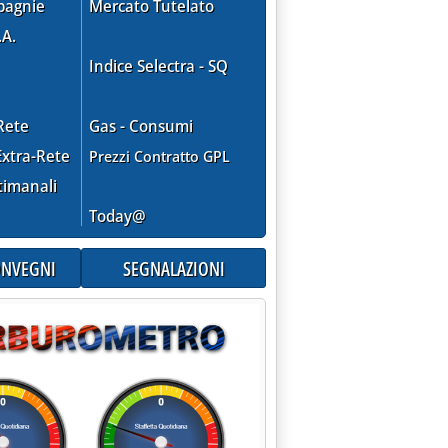
pagnie
Mercato Tutelato
.A.
Indice Selectra - SQ
Rete
Gas - Consumi
xtra-Rete
Prezzi Contratto GPL
tice gestori il 14 novembre '
timanali
Today@
CONVEGNI
SEGNALAZIONI