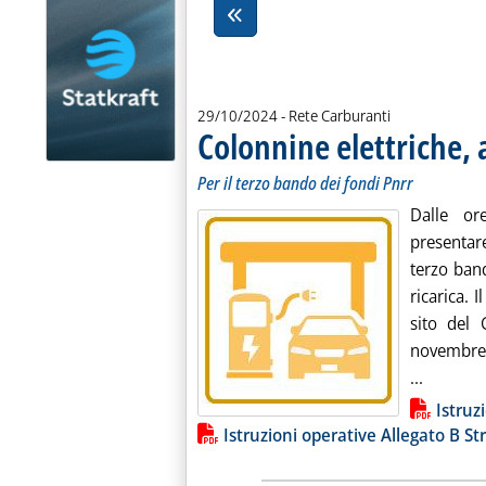
29/10/2024
- Rete Carburanti
Colonnine elettriche, 
Per il terzo bando dei fondi Pnrr
Dalle or
presentar
terzo band
ricarica. I
sito del 
novembre
Leggi tu
...
Lista allegati PDF alla notiz
Istruz
Istruzioni operative Allegato B S