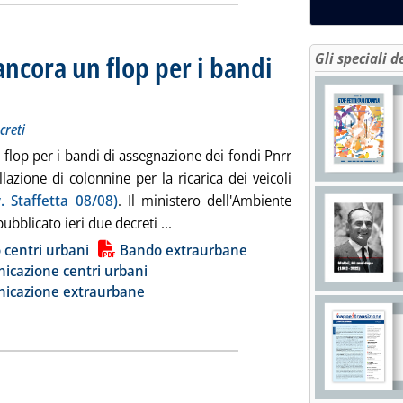
ancora un flop per i bandi
Gli speciali d
aprono i termini. I nuovi decreti
e 2024 alle 16.55.
creti
flop per i bandi di assegnazione dei fondi Pnrr
allazione di colonnine per la ricarica dei veicoli
v. Staffetta 08/08)
. Il ministero dell'Ambiente
Leggi tutta la notizia: 'Colonnine e
pubblicato ieri due decreti ...
ia
centri urbani
Bando extraurbane
icazione centri urbani
icazione extraurbane