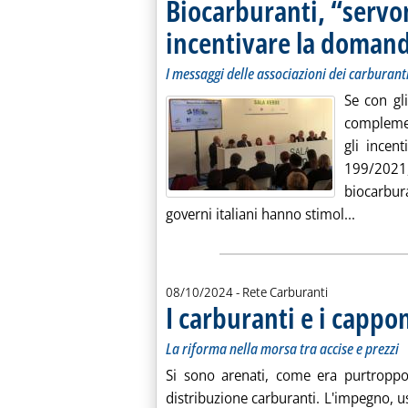
Biocarburanti, “servon
incentivare la doman
I messaggi delle associazioni dei carburan
Se con gl
complemen
gli incent
199/202
biocarbur
Leggi tu
governi italiani hanno stimol...
08/10/2024
- Rete Carburanti
I carburanti e i cappo
La riforma nella morsa tra accise e prezzi
Si sono arenati, come era purtroppo 
distribuzione carburanti. L'impegno, us