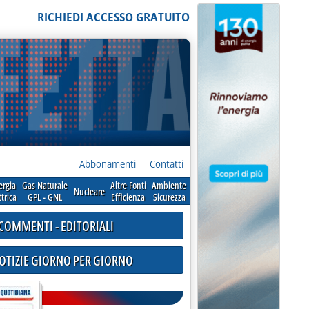
RICHIEDI ACCESSO GRATUITO
Abbonamenti
Contatti
ergia
Gas Naturale
Altre Fonti
Ambiente
Nucleare
ttrica
GPL - GNL
Efficienza
Sicurezza
COMMENTI - EDITORIALI
NOTIZIE GIORNO PER GIORNO