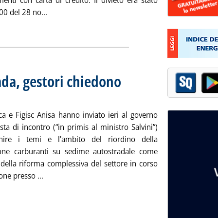
enti con carta di credito. Il divieto era stato
Leggi tutta la notizia: 'Blupark multata per magg
0 del 28 no...
ia
ada, gestori chiedono
dì 15 ottobre 2024 alle 17.27.
ca e Figisc Anisa hanno inviato ieri al governo
sta di incontro (“in primis al ministro Salvini”)
inire i temi e l'ambito del riordino della
ione carburanti su sedime autostradale come
della riforma complessiva del settore in corso
Leggi tutta la notizia: 'Carburanti in autostrada, 
one presso ...