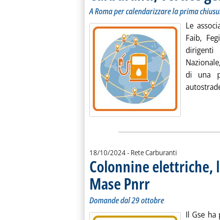
A Roma per calendarizzare la prima chiusu
Le associ
Faib, Feg
dirigent
Nazionale,
di una p
autostrade
18/10/2024
- Rete Carburanti
Colonnine elettriche, 
Mase Pnrr
. Sottotitolo: Domande dal 29 
. Pubblicata venerdì 18 ottobr
Domande dal 29 ottobre
Il Gse ha 