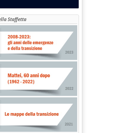
ella Staffetta
lettriche, ancora un flop per i bandi Mase Pnrr'