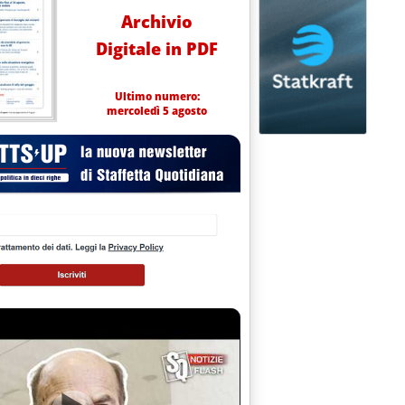
Archivio
Digitale in PDF
Ultimo numero:
mercoledì 5 agosto
ndi Pnrr
lle 8.51.