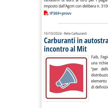
centesimi di euro al litro per i pagam
imposto dall'Agcm con delibera n. 3100
Lista allegati PDF alla notiz
IP369+provv
15/10/2024
- Rete Carburanti
Carburanti in autostr
incontro al Mit
. Pubblicata marte
Faib, Fegi
una richie
“per def
distribuz
elemento 
di definizi