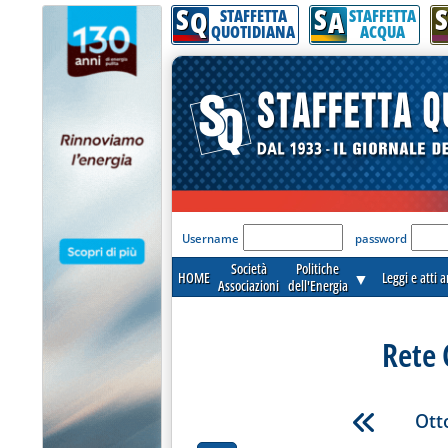
S
S
S
Q
A
STAFFETTA
STAFFETTA
QUOTIDIANA
ACQUA
'Modulo Login per acceder
Username
password
Società
Politiche
HOME
▼
Leggi e atti 
Associazioni
dell'Energia
Rete 
Ott