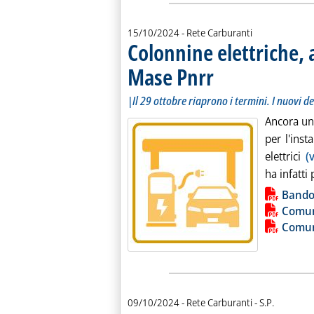
15/10/2024
- Rete Carburanti
Colonnine elettriche, 
Mase Pnrr
. Sottotitolo: |Il 29 ottobre ri
. Pubblicata martedì 15 ottobr
|Il 29 ottobre riaprono i termini. I nuovi de
Ancora un 
per l'inst
elettrici
(
ha infatti 
Lista allegati PDF alla notiz
Bando 
Comun
Comun
di:
09/10/2024
- Rete Carburanti -
S.P.