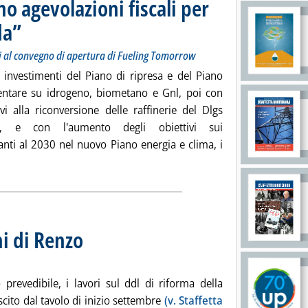
o agevolazioni fiscali per
da”
. Sottotitolo: I messaggi delle associazioni dei carburanti al convegno di apertura di F
. Pubblicata mercoledì 09 ottobre 2024 alle 12.49.
ti al convegno di apertura di Fueling Tomorrow
i investimenti del Piano di ripresa e del Piano
tare su idrogeno, biometano e Gnl, poi con
ivi alla riconversione delle raffinerie del Dlgs
1, e con l'aumento degli obiettivi sui
anti al 2030 nel nuovo Piano energia e clima, i
tta la notizia: 'Biocarburanti, “servono agevolazioni fiscali pe
ni di Renzo
. Sottotitolo: La riforma nella morsa tra accise e prezzi
. Pubblicata martedì 08 ottobre 2024 alle 11.53.
prevedibile, i lavori sul ddl di riforma della
cito dal tavolo di inizio settembre
(v. Staffetta