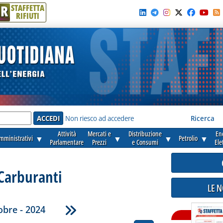
R
STAFFETTA
RIFIUTI
e'
Non riesco ad accedere
Ricerca
Attività
Mercati e
Distribuzione
En
amministrativi
▼
▼
▼
Petrolio
▼
Parlamentare
Prezzi
e Consumi
Ele
Carburanti
LE 
obre - 2024