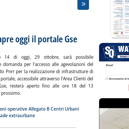
apre oggi il portale Gse
. Sottotitolo: Per il terzo bando dei fo
. Pubblicata martedì 29 ottobre 2024 a
e 14 di oggi, 29 ottobre, sarà possibile
e domanda per l'accesso alle agevolazioni del
o Pnrr per la realizzazione di infrastrutture di
l portale, accessibile attraverso l'Area Clienti del
Gse, resterà aperto fino alle ore 18 del 13
 prossimo.
tta la notizia: 'Colonnine elettriche, apre oggi il portale Gse'
ia
ioni operative Allegato B Centri Urbani
trade extraurbane