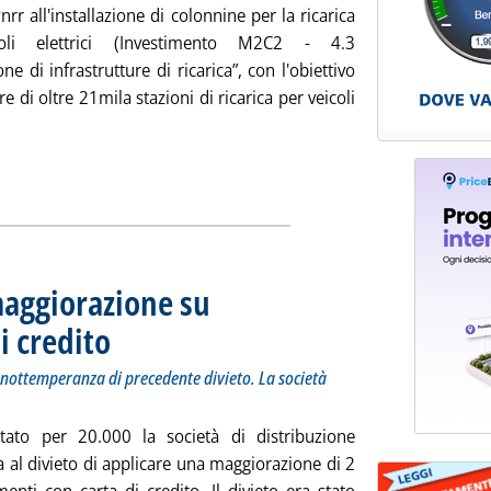
Pnrr all'installazione di colonnine per la ricarica
oli elettrici (Investimento M2C2 - 4.3
one di infrastrutture di ricarica”, con l'obiettivo
re di oltre 21mila stazioni di ricarica per veicoli
i tutta la notizia: 'Colonnine elettriche, le istruzioni Gse sui b
maggiorazione su
i credito
. Sottotitolo: Dall'Antitrust sanzione di 20.000 euro per inottemperanza di
. Pubblicata giovedì 17 ottobre 2024 alle 13.12.
 inottemperanza di precedente divieto. La società
ltato per 20.000 la società di distribuzione
 al divieto di applicare una maggiorazione di 2