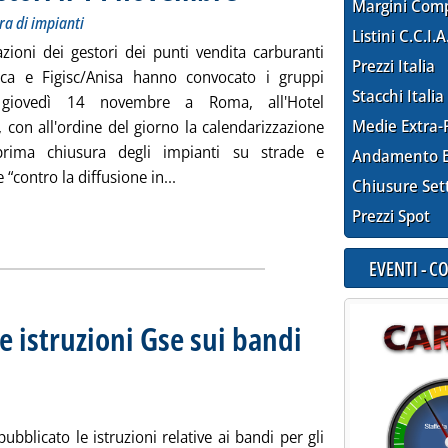
Margini Com
ra di impianti
Listini C.C.I.A
azioni dei gestori dei punti vendita carburanti
Prezzi Italia
ica e Figisc/Anisa hanno convocato i gruppi
Stacchi Italia
i giovedì 14 novembre a Roma, all'Hotel
Medie Extra-
 con all'ordine del giorno la calendarizzazione
rima chiusura degli impianti su strade e
Andamento E
Leggi tutta la notizia: 'Carburanti, ver
 “contro la diffusione in...
Chiusure Set
Prezzi Spot
EVENTI - 
le istruzioni Gse sui bandi
ottobre
e 2024 alle 12.22.
pubblicato le istruzioni relative ai bandi per gli