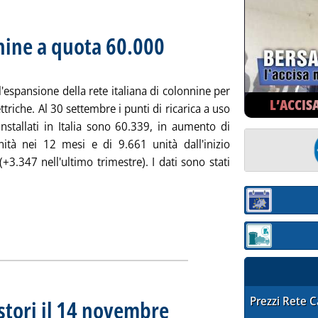
nnine a quota 60.000
. Sottotitolo: Motus-E: “cambiare strategia sul
. Pubblicata mercoledì 23 ottobre 2024 alle 1
'espansione della rete italiana di colonnine per
L’ACCIS
ettriche. Al 30 settembre i punti di ricarica a uso
installati in Italia sono 60.339, in aumento di
ità nei 12 mesi e di 9.661 unità dall'inizio
(+3.347 nell'ultimo trimestre). I dati sono stati
eggi tutta la notizia: 'Auto elettriche, colonnine a quota 60.000
Sezione:
Sezione: quotaz
STAFFETTA PRE
Prezzi Rete 
stori il 14 novembre
. Sottotitolo: A Roma per calendarizzare la p
. Pubblicata lunedì 21 ottobre 2024 alle 13.