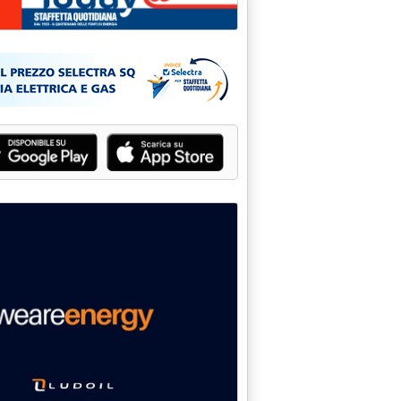
iorazione su pagamenti con carta di credito '
gestori chiedono incontro al Mit'