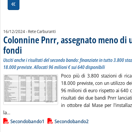
16/12/2024
- Rete Carburanti
Colonnine Pnrr, assegnato meno di u
fondi
. Sottotitolo: Usciti anche i risultati del secondo bando: finanziate in tutto 3.80
. Pubblicata lunedì 16 dicembre 2024 alle 10.44.
Usciti anche i risultati del secondo bando: finanziate in tutto 3.800 staz
18.000 previste. Allocati 96 milioni € sui 640 disponibili
Poco più di 3.800 stazioni di ricar
18.000 previste, con un utilizzo de
96 milioni di euro rispetto ai 640 c
risultati dei due bandi Pnrr lanciati
in ottobre dal Mase per l'installa
Leggi tutta la notizia: 'Colonnine Pnrr, assegnato meno di
la...
Lista allegati PDF alla notizia
Secondobando1
Secondobando2