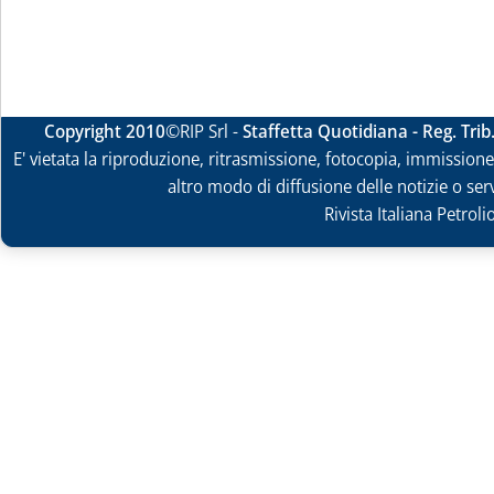
Copyright 2010
©RIP Srl -
Staffetta Quotidiana - Reg. Tri
E' vietata la riproduzione, ritrasmissione, fotocopia, immissione 
altro modo di diffusione delle notizie o ser
Rivista Italiana Petrol