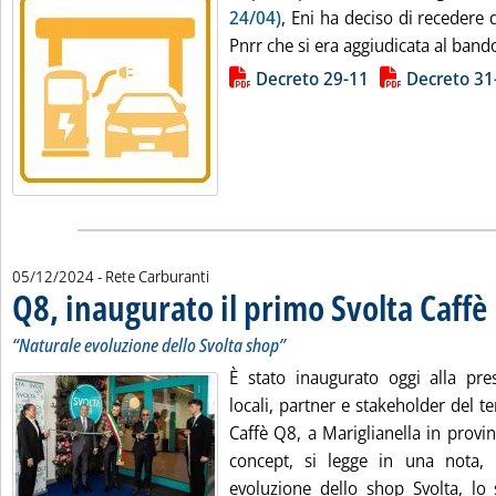
24/04)
, Eni ha deciso di recedere d
Pnrr che si era aggiudicata al band
Lista allegati PDF alla notizia
Decreto 29-11
Decreto 31
05/12/2024
- Rete Carburanti
Q8, inaugurato il primo Svolta Caffè
.
.
“Naturale evoluzione dello Svolta shop”
È stato inaugurato oggi alla pres
locali, partner e stakeholder del te
Caffè Q8, a Mariglianella in provin
concept, si legge in una nota,
evoluzione dello shop Svolta, lo 