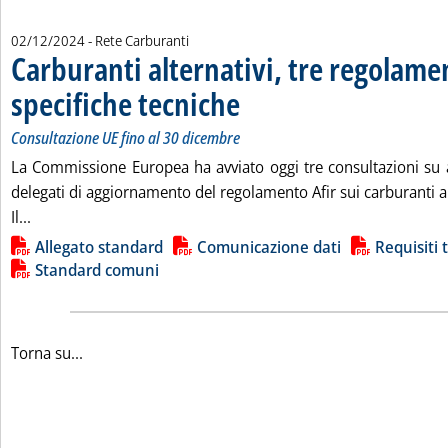
02/12/2024
- Rete Carburanti
Carburanti alternativi, tre regolamen
specifiche tecniche
. Sottotitolo: Consultazione UE fino al 30 d
. Pubblicata lunedì 02 dicembre 2024 alle 1
Consultazione UE fino al 30 dicembre
La Commissione Europea ha avviato oggi tre consultazioni su a
delegati di aggiornamento del regolamento Afir sui carburanti al
Leggi tutta la notizia: 'Carburanti alternativi, tre regolam
Il...
Lista allegati PDF alla notizia
Allegato standard
Comunicazione dati
Requisiti 
Standard comuni
Torna su...