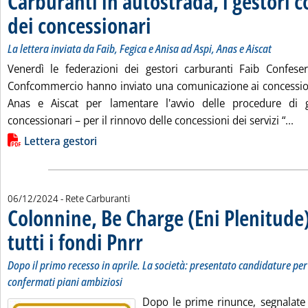
Carburanti in autostrada, i gestori c
dei concessionari
. Sottotitolo: La lettera inviata da Faib, Fegica e
. Pubblicata lunedì 09 dicembre 2024 alle 17.17
La lettera inviata da Faib, Fegica e Anisa ad Aspi, Anas e Aiscat
Venerdì le federazioni dei gestori carburanti Faib Confeser
Confcommercio hanno inviato una comunicazione ai concession
Anas e Aiscat per lamentare l'avvio delle procedure di
Leg
concessionari – per il rinnovo delle concessioni dei servizi “...
Lista allegati PDF alla notizia
Lettera gestori
06/12/2024
- Rete Carburanti
Colonnine, Be Charge (Eni Plenitude)
tutti i fondi Pnrr
. Sottotitolo: Dopo il primo recesso in aprile. La 
. Pubblicata venerdì 06 dicembre 2024 alle 9.59.
Dopo il primo recesso in aprile. La società: presentato candidature pe
confermati piani ambiziosi
Dopo le prime rinunce, segnalate