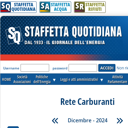
S
S
S
Q
A
R
STAFFETTA
STAFFETTA
STAFFETTA
QUOTIDIANA
ACQUA
RIFIUTI
'Modulo Login per accedere'
Non ri
Username
password
Società
Politiche
Attività
HOME
▼
Leggi e atti amministrativi
▼
Associazioni
dell'Energia
Parlamentare
Rete Carburanti
Dicembre - 2024