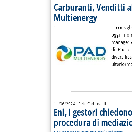
Carburanti, Venditti a
Multienergy
. Pubblicata lunedì 17 g
Il consig
oggi nom
manager d
di Pad di
diversifi
ulteriorme
11/06/2024
- Rete Carburanti
Eni, i gestori chiedono
procedura di mediazi