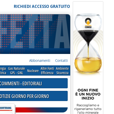
RICHIEDI ACCESSO GRATUITO
Abbonamenti
Contatti
ergia
Gas Naturale
Altre Fonti
Ambiente
Nucleare
ttrica
GPL - GNL
Efficienza
Sicurezza
COMMENTI - EDITORIALI
NOTIZIE GIORNO PER GIORNO