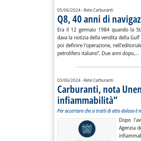
05/06/2024
- Rete Carburanti
Q8, 40 anni di naviga
Era il 12 gennaio 1984 quando la Staf
dava la notizia della vendita della Gul
poi definire l'operazione, nell'editori
L
petrolifero italiano”. Due anni dopo,...
03/06/2024
- Rete Carburanti
Carburanti, nota Unem
infiammabilità”
. Sottotitolo: P
. Pubblicata lu
Per accertare che si tratti di atto doloso è
Dopo l'av
Agenzia d
infiammabi