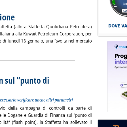
zione
. Pubblicata mercoledì 05 giugno 2024 alle 12.32.
fetta (allora Staffetta Quotidiana Petrolifera)
f Italiana alla Kuwait Petroleum Corporation, per
ale di lunedì 16 gennaio, una “svolta nel mercato
eggi tutta la notizia: 'Q8, 40 anni di navigazione'
 sul “punto di
er accertare che si tratti di atto doloso è necessario verificare anche altri parametri
nedì 03 giugno 2024 alle 14.44.
 necessario verificare anche altri parametri
vio della campagna di controlli da parte di
elle Dogane e Guardia di Finanza sul “punto di
lità” (flash point), la Staffetta ha sollevato il