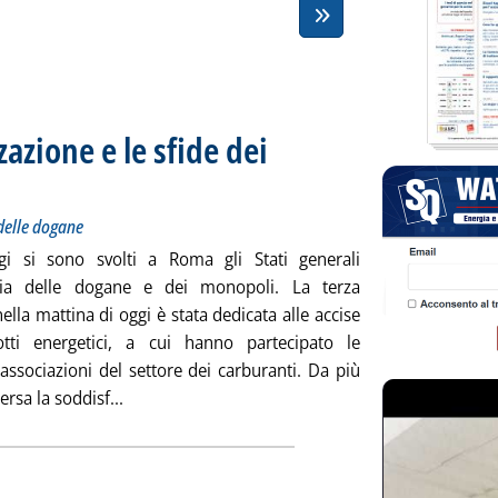
zzazione e le sfide dei
egno agli Stati generali dell'Agenzia delle dogane
28 giugno 2024 alle 17.1.
 delle dogane
gi si sono svolti a Roma gli Stati generali
nzia delle dogane e dei monopoli. La terza
ella mattina di oggi è stata dedicata alle accise
tti energetici, a cui hanno partecipato le
 associazioni del settore dei carburanti. Da più
Leggi tutta la notizia: 'Le frodi tra la digitalizz
ersa la soddisf...