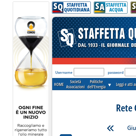
S
S
S
Q
A
STAFFETTA
STAFFETTA
QUOTIDIANA
ACQUA
'Modulo Login per acceder
Username
password
Società
Politiche
HOME
▼
Leggi e atti 
Associazioni
dell'Energia
Rete 
Giu