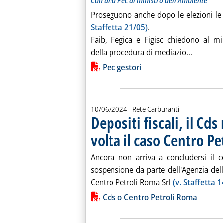
Con una Pec al ministro dell'Ambiente
Proseguono anche dopo le elezioni le t
Staffetta 21/05)
.
Faib, Fegica e Figisc chiedono al mi
Leggi tut
della procedura di mediazio...
Lista allegati PDF alla notiz
Pec gestori
10/06/2024
- Rete Carburanti
Depositi fiscali, il Cd
volta il caso Centro Pe
Ancora non arriva a concludersi il c
sospensione da parte dell'Agenzia dell
Centro Petroli Roma Srl
(v. Staffetta 
Lista allegati PDF alla notiz
Cds o Centro Petroli Roma