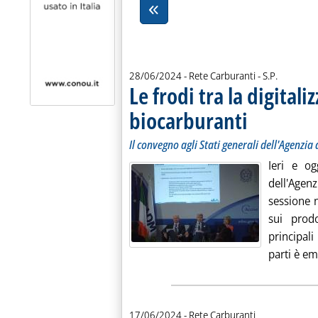
di:
28/06/2024
- Rete Carburanti -
S.P.
Le frodi tra la digitali
biocarburanti
. Sottotitolo: Il conv
. Pubblicata venerdì 
Il convegno agli Stati generali dell'Agenzia
Ieri e og
dell'Age
sessione n
sui prodo
principali
parti è em
17/06/2024
- Rete Carburanti