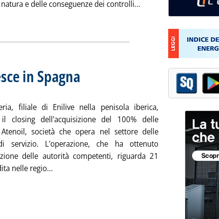
Leggi tutta la notizia:
 natura e delle conseguenze dei controlli...
esce in Spagna
. Sottotitolo: Completata l'acquisizione di Atenoil
. Pubblicata lunedì 03 giugno 2024 alle 11.51.
eria, filiale di Enilive nella penisola iberica,
il closing dell'acquisizione del 100% delle
 Atenoil, società che opera nel settore delle
di servizio. L'operazione, che ha ottenuto
zazione delle autorità competenti, riguarda 21
Leggi tutta la notizia: 'Carburanti, Enilive cresc
ta nelle regio...