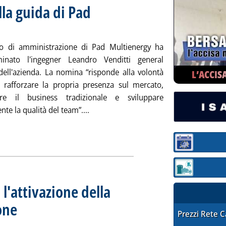
lla guida di Pad
iugno 2024 alle 19.29.
lio di amministrazione di Pad Multienergy ha
inato l'ingegner Leandro Venditti general
ell'azienda. La nomina “risponde alla volontà
L’ACCIS
 rafforzare la propria presenza sul mercato,
care il business tradizionale e sviluppare
Leggi tutta la notizia: 'Carburanti, Ve
nte la qualità del team”....
Sezione:
Sezione: quotaz
 l'attivazione della
one
. Sottotitolo: Con una Pec al ministro dell'Ambiente
. Pubblicata martedì 11 giugno 2024 alle 16.59.
STAFFETTA PRE
Prezzi Rete 