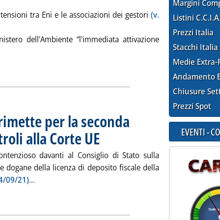
Margini Com
ensioni tra Eni e le associazioni dei gestori
(v.
Listini C.C.I.A
Prezzi Italia
nistero dell'Ambiente “l'immediata attivazione
Stacchi Italia
ta la notizia: 'Eni, i gestori chiedono l'attivazione della proce
Medie Extra-
ia
Andamento E
Chiusure Set
Prezzi Spot
s rimette per la seconda
EVENTI - 
troli alla Corte UE
. Pubblicata lunedì 10 giugno 2024 alle 14.8.
ontenzioso davanti al Consiglio di Stato sulla
e dogane della licenza di deposito fiscale della
Leggi tutta la notizia: 'Depositi fiscali, il Cds rimett
14/09/21)
...
ia