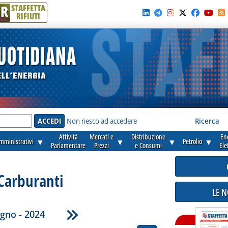
R
STAFFETTA
RIFIUTI
e'
Non riesco ad accedere
Ricerca
Attività
Mercati e
Distribuzione
En
amministrativi
▼
▼
▼
Petrolio
▼
Parlamentare
Prezzi
e Consumi
Ele
Carburanti
LE 
gno - 2024