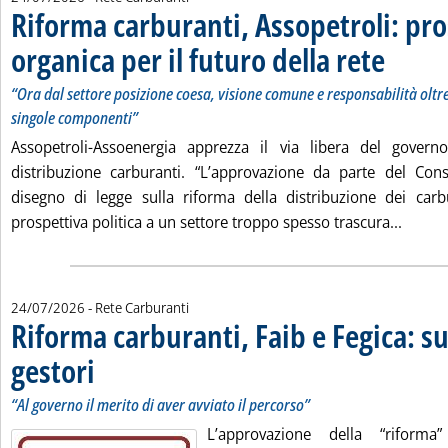
Riforma carburanti, Assopetroli: pro
organica per il futuro della rete
. Sottotitolo
. Pubblicata 
“Ora dal settore posizione coesa, visione comune e responsabilità oltre i
singole componenti”
Assopetroli-Assoenergia apprezza il via libera del governo
distribuzione carburanti. “L’approvazione da parte del Cons
disegno di legge sulla riforma della distribuzione dei carb
Leggi 
prospettiva politica a un settore troppo spesso trascura...
24/07/2026
- Rete Carburanti
Riforma carburanti, Faib e Fegica: s
gestori
. Sottotitolo: “Al governo il merito di aver avviato il percorso”
. Pubblicata venerdì 24 luglio 2026 alle 12.26.
“Al governo il merito di aver avviato il percorso”
L’approvazione della “riforma”