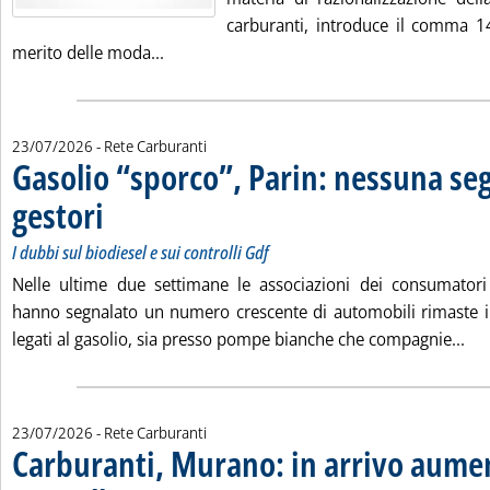
carburanti, introduce il comma 14
Leggi tutta la notizia: 'Riforma carburanti
merito delle moda...
23/07/2026
- Rete Carburanti
Gasolio “sporco”, Parin: nessuna se
gestori
. Sottotitolo: I dubbi sul biodiesel e sui controlli Gdf
. Pubblicata giovedì 23 luglio 2026 alle 14.58.
I dubbi sul biodiesel e sui controlli Gdf
Nelle ultime due settimane le associazioni dei consumatori
hanno segnalato un numero crescente di automobili rimaste 
Leg
legati al gasolio, sia presso pompe bianche che compagnie...
23/07/2026
- Rete Carburanti
Carburanti, Murano: in arrivo aumen