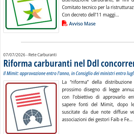
Comitato tecnico per la ristrutturaz
Leggi t
Con decreto dell’11 maggi...
Lista allegati PDF alla notizia
Avviso Mase
07/07/2026
- Rete Carburanti
Riforma carburanti nel Ddl concorre
Il Mimit: approvazione entro l’anno, in Consiglio dei ministri entro lugl
La “riforma” della distribuzione 
prossimo disegno di legge annua
con l’obiettivo di approvarlo e
sapere fonti del Mimit, dopo le
suscitate da due note diffuse v
associazioni dei gestori Faib e Fe...