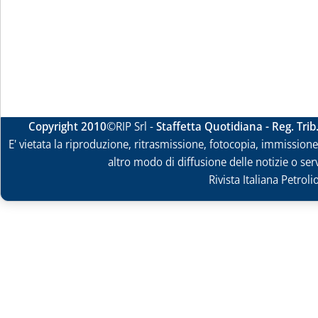
Copyright 2010
©RIP Srl -
Staffetta Quotidiana - Reg. Tri
E' vietata la riproduzione, ritrasmissione, fotocopia, immissione 
altro modo di diffusione delle notizie o ser
Rivista Italiana Petrol