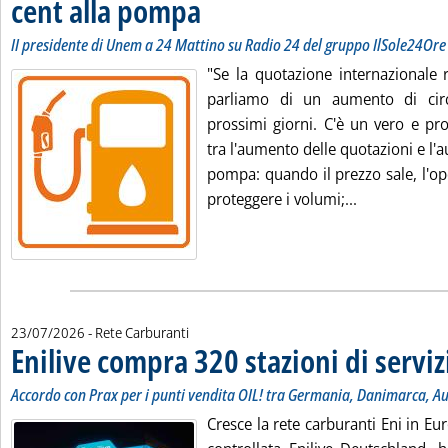
cent alla pompa
. Sottotitolo: II presidente di Unem a 24 Mattino su
. Pubblicata giovedì 23 luglio 2026 alle 10.58.
II presidente di Unem a 24 Mattino su Radio 24 del gruppo IlSole24Ore
"Se la quotazione internazionale 
parliamo di un aumento di cir
prossimi giorni. C'è un vero e pro
tra l'aumento delle quotazioni e l'
pompa: quando il prezzo sale, l'op
Leggi tutta l
proteggere i volumi;...
23/07/2026
- Rete Carburanti
Enilive compra 320 stazioni di serviz
Accordo con Prax per i punti vendita OIL! tra Germania, Danimarca, Au
Cresce la rete carburanti Eni in Eur