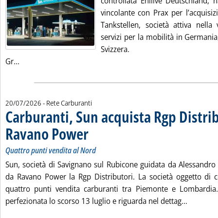
controllata Enilive Deutschland, 
vincolante con Prax per l’acquisi
Tankstellen, società attiva nella
servizi per la mobilità in Germani
Svizzera.
Leggi tutta la notizia: 'Enilive compra 320 stazioni di serv
Gr...
20/07/2026
- Rete Carburanti
Carburanti, Sun acquista Rgp Distri
Ravano Power
. Sottotitolo: Quattro punti vendita al Nord
. Pubblicata lunedì 20 luglio 2026 alle 13.38.
Quattro punti vendita al Nord
Sun, società di Savignano sul Rubicone guidata da Alessandro P
da Ravano Power la Rgp Distributori. La società oggetto di 
quattro punti vendita carburanti tra Piemonte e Lombardia.
Leggi tu
perfezionata lo scorso 13 luglio e riguarda nel dettag...