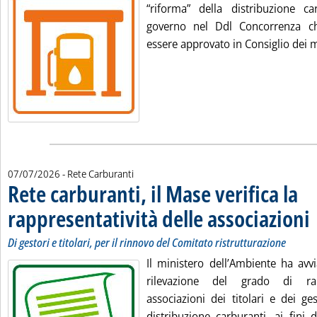
“riforma” della distribuzione car
governo nel Ddl Concorrenza c
essere approvato in Consiglio dei mi
07/07/2026
- Rete Carburanti
Rete carburanti, il Mase verifica la
rappresentatività delle associazioni
. 
. 
Di gestori e titolari, per il rinnovo del Comitato ristrutturazione
Il ministero dell’Ambiente ha avv
rilevazione del grado di rapp
associazioni dei titolari e dei ge
distribuzione carburanti, ai fini 