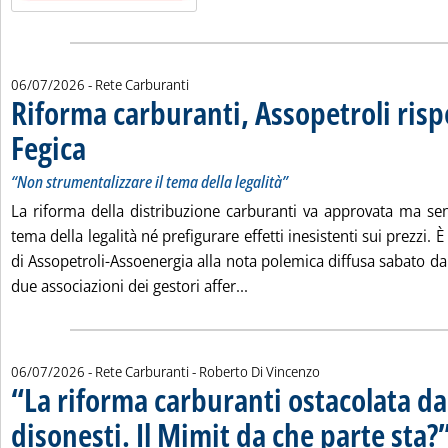
06/07/2026
- Rete Carburanti
Riforma carburanti, Assopetroli risp
Fegica
. Sottotitolo: “Non strumentalizzare il tema della legalità”
. Pubblicata lunedì 06 luglio 2026 alle 17.30.
“Non strumentalizzare il tema della legalità”
La riforma della distribuzione carburanti va approvata ma sen
tema della legalità né prefigurare effetti inesistenti sui prezzi. È
di Assopetroli-Assoenergia alla nota polemica diffusa sabato da F
Leggi tutta la notizia: 'Rifo
due associazioni dei gestori affer...
di:
06/07/2026
- Rete Carburanti -
Roberto Di Vincenzo
“La riforma carburanti ostacolata da
disonesti. Il Mimit da che parte sta?