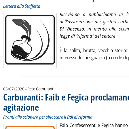
Lettera alla Staffetta
Riceviamo a pubblichiamo la le
dell’associazione dei gestori carb
Di Vincenzo
, in merito alla sco
legge di “riforma” del settore
È la solita, brutta, vecchia storia
interessi di chi sguazza (o crede di 
03/07/2026
- Rete Carburanti
Carburanti: Faib e Fegica proclamano
agitazione
. Sottotitolo: Pronti allo sciopero per sbloccare il Ddl di riforma
. Pubblicata venerdì 03 luglio 2026 alle 12.26.
Pronti allo sciopero per sbloccare il Ddl di riforma
Faib Confesercenti e Fegica hanno 