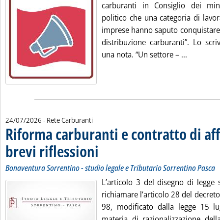
carburanti in Consiglio dei min
politico che una categoria di lavor
imprese hanno saputo conquistare a
distribuzione carburanti”. Lo scr
Leggi tut
una nota. “Un settore – ...
24/07/2026
- Rete Carburanti
Riforma carburanti e contratto di a
brevi riflessioni
. Sottotitolo: Bonaventura Sorrentino - studio legale
. Pubblicata venerdì 24 luglio 2026 alle 9.53.
Bonaventura Sorrentino - studio legale e Tributario Sorrentino Pasca
L’articolo 3 del disegno di legge 
richiamare l’articolo 28 del decreto
98, modificato dalla legge 15 l
materia di razionalizzazione della