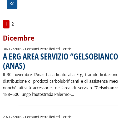
1
2
Dicembre
30/12/2005
- Consumi Petroliferi ed Elettrici
A ERG AREA SERVIZIO “GELSOBIANC
(ANAS)
. Pubblicata venerdì 30 dicembre 2005 alle 16.37.
Il 30 novembre l'Anas ha affidato alla Erg, tramite licitazione 
distribuzione di prodotti carbolubrificanti e di assistenza mecc
nonché attività accessorie, nell'area di servizio “
Gelsobianc
Leggi tutta la notizia
188+600 lungo l'autostrada Palermo-...
23/12/2005
- Consumi Petroliferi ed Elettrici