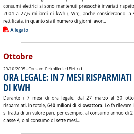
consumi elettrici si sono mantenuti pressoché invariati rispet
2004 a 27,6 miliardi di kWh (TWh), anche considerando la v
Leggi tutta 
rettificata, in quanto sia il numero di giorni lavor...
Lista allegati PDF alla notizia
Allegato
Ottobre
29/10/2005
- Consumi Petroliferi ed Elettrici
ORA LEGALE: IN 7 MESI RISPARMIATI
DI KWH
. Pubblicata sabato 29 ottobre 2005 alle 15.23.
Durante i 7 mesi di ora legale, dal 27 marzo al 30 otto
risparmiati, in totale,
640 milioni di kilowattora
. Lo fa rilevare
si tratta di un valore pari, per esempio, al consumo annuo di 2 m
Leggi tutta la notizia: 
classe A, o al consumo di sette mesi...