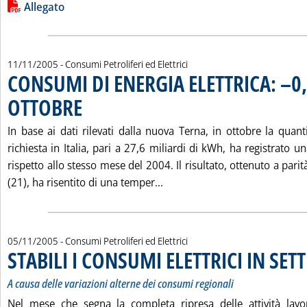
Leggi tutta la notizia: 'CONSUMI PETROLIFERI DI OTTOBRE: 
Lista allegati PDF alla notizia
Allegato
11/11/2005
- Consumi Petroliferi ed Elettrici
CONSUMI DI ENERGIA ELETTRICA: –0
OTTOBRE
. Pubblicata venerdì 11 novembre 2005 alle 16.8.
In base ai dati rilevati dalla nuova Terna, in ottobre la quanti
richiesta in Italia, pari a 27,6 miliardi di kWh, ha registrato u
rispetto allo stesso mese del 2004. Il risultato, ottenuto a parit
Leggi tutta la notizia: 'CO
(21), ha risentito di una temper...
05/11/2005
- Consumi Petroliferi ed Elettrici
STABILI I CONSUMI ELETTRICI IN SE
A causa delle variazioni alterne dei consumi regionali
Nel mese che segna la completa ripresa delle attività lavor