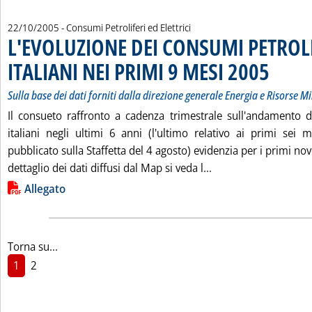
22/10/2005
- Consumi Petroliferi ed Elettrici
L'EVOLUZIONE DEI CONSUMI PETROL
ITALIANI NEI PRIMI 9 MESI 2005
. Sottotitolo
. Pubblicata 
Sulla base dei dati forniti dalla direzione generale Energia e Risorse 
Il consueto raffronto a cadenza trimestrale sull'andamento d
italiani negli ultimi 6 anni (l'ultimo relativo ai primi sei
pubblicato sulla Staffetta del 4 agosto) evidenzia per i primi no
Leggi tutta la noti
dettaglio dei dati diffusi dal Map si veda l...
Lista allegati PDF alla notizia
Allegato
Torna su...
1
2