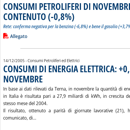
CONSUMI PETROLIFERI DI NOVEMBRE
CONTENUTO (-0,8%)
. Sottotitolo: Rete: conferma negativa p
. Pubblicata giovedì 15 dicembre 2005 a
Rete: conferma negativa per la benzina (-6,8%) e bene il gasolio (+3,7
Leggi tutta la notizia: 'CONSUMI PETROLIFERI DI NOVEMBR
Lista allegati PDF alla notizia
Allegato
14/12/2005
- Consumi Petroliferi ed Elettrici
CONSUMI DI ENERGIA ELETTRICA: +0
NOVEMBRE
. Pubblicata mercoledì 14 dicembre 2005 alle 16.13.
In base ai dati rilevati da Terna, in novembre la quantità di ene
in Italia è risultata pari a 27,9 miliardi di kWh, in crescita d
stesso mese del 2004.
Il risultato, ottenuto a parità di giornate lavorative (21), h
Leggi tutta la notizia: 'CONSUMI DI ENERG
comunicato, di...