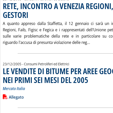
RETE, INCONTRO A VENEZIA REGIONI,
GESTORI
. Pubblicata venerdì 23 dicembre 2005 alle 17.12.
A quanto appreso dalla Staffetta, il 12 gennaio ci sarà un 
Regioni, Faib, Figisc e Fegica e i rappresentati dell'Unione pet
sulle varie problematiche della rete e in particolare su c
Leggi tutta 
riguardo l'accusa di presunta violazione delle reg...
23/12/2005
- Consumi Petroliferi ed Elettrici
LE VENDITE DI BITUME PER AREE GE
NEI PRIMI SEI MESI DEL 2005
. Sottotitolo: Mercato
. Pubblicata venerdì
Mercato Italia
Leggi tutta la notizia: 'LE VENDITE DI BITUME PER AREE GEO
Lista allegati PDF alla notizia
Allegato