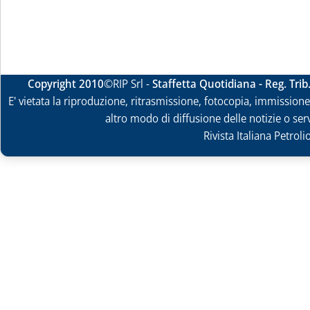
Copyright 2010
©RIP Srl -
Staffetta Quotidiana - Reg. Tri
E' vietata la riproduzione, ritrasmissione, fotocopia, immissione 
altro modo di diffusione delle notizie o ser
Rivista Italiana Petrol