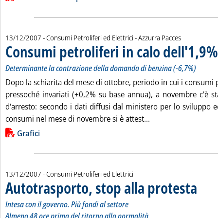
di:
13/12/2007
- Consumi Petroliferi ed Elettrici -
Azzurra Pacces
Consumi petroliferi in calo dell'1,
Determinante la contrazione della domanda di benzina (-6,7%)
Dopo la schiarita del mese di ottobre, periodo in cui i consumi p
pressoché invariati (+0,2% su base annua), a novembre c'è s
d'arresto: secondo i dati diffusi dal ministero per lo sviluppo e
Leggi tutta la notiz
consumi nel mese di novembre si è attest...
Lista allegati PDF alla notizia
Grafici
13/12/2007
- Consumi Petroliferi ed Elettrici
Autotrasporto, stop alla protesta
. Sottotit
. Pubblic
Almeno 48
Intesa con il governo. Più fondi al settore
Almeno 48 ore prima del ritorno alla normalità