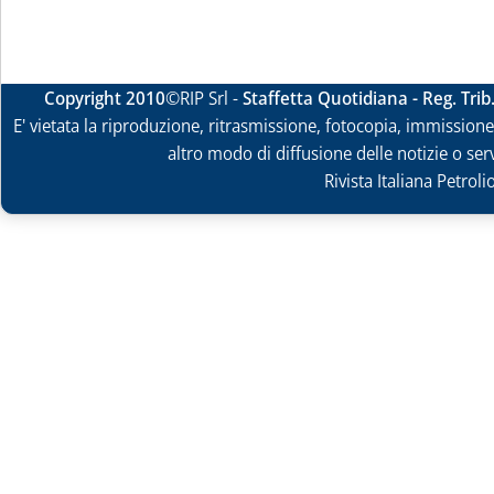
Copyright 2010
©RIP Srl -
Staffetta Quotidiana - Reg. Tri
E' vietata la riproduzione, ritrasmissione, fotocopia, immissione 
altro modo di diffusione delle notizie o ser
Rivista Italiana Petrol