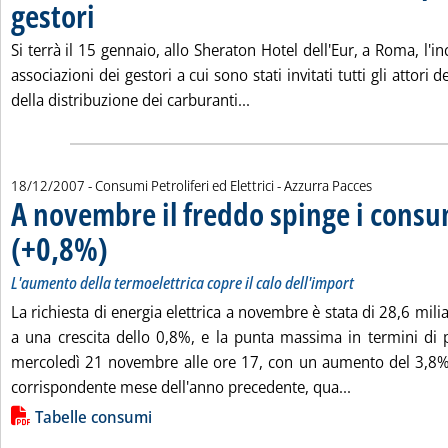
gestori
. Pubblicata venerdì 21 dicembre 2007 alle 16.16.
Si terrà il 15 gennaio, allo Sheraton Hotel dell'Eur, a Roma, l'
associazioni dei gestori a cui sono stati invitati tutti gli attori de
Leggi tutta la notizia: 'Rete
della distribuzione dei carburanti...
di:
18/12/2007
- Consumi Petroliferi ed Elettrici -
Azzurra Pacces
A novembre il freddo spinge i consum
(+0,8%)
. Sottotitolo: L'aumento della termoelettrica copre il calo dell'import
. Pubblicata martedì 18 dicembre 2007 alle 16.40.
L'aumento della termoelettrica copre il calo dell'import
La richiesta di energia elettrica a novembre è stata di 28,6 mili
a una crescita dello 0,8%, e la punta massima in termini di p
mercoledì 21 novembre alle ore 17, con un aumento del 3,8% 
Leggi tutta la
corrispondente mese dell'anno precedente, qua...
Lista allegati PDF alla notizia
Tabelle consumi