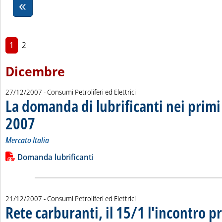
1
2
Dicembre
27/12/2007
- Consumi Petroliferi ed Elettrici
La domanda di lubrificanti nei primi
2007
. Sottotitolo: Mercato Italia
. Pubblicata giovedì 27 dicembre 2007 alle 16.49.
Mercato Italia
Leggi tutta la notizia: 'La domanda di lubrificanti nei primi s
Lista allegati PDF alla notizia
Domanda lubrificanti
21/12/2007
- Consumi Petroliferi ed Elettrici
Rete carburanti, il 15/1 l'incontro 