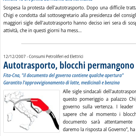
Sospesa la protesta dell'autotrasporto. Dopo una difficile tratt
Chigi e condotta dal sottosegretario alla presidenza del consigl
maggiori sigle dell'autotrasporto hanno deciso ieri sera di so
Leggi tutta la notizia: 'A
attività, che in questi giorni ha mess...
12/12/2007
- Consumi Petroliferi ed Elettrici
Autotrasporto, blocchi permangono
.
.
G
Fita-Cna, "il documento del governo contiene qualche apertura"
Garantito l'approvvigionamento di latte, medicinali e benzina
Alle sigle sindacali dell'autotrasp
questo pomeriggio a palazzo Ch
governo sulla vertenza. I leader 
sapere che al momento i blocc
documento sarà attentamente v
daremo la risposta al Governo”, ha 