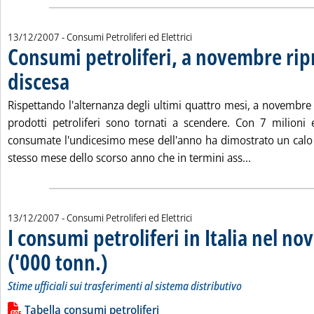
13/12/2007
- Consumi Petroliferi ed Elettrici
Consumi petroliferi, a novembre rip
discesa
. Pubblicata giovedì 13 dicembre 2007 alle 18.26.
Rispettando l'alternanza degli ultimi quattro mesi, a novembre
prodotti petroliferi sono tornati a scendere. Con 7 milioni
consumate l'undicesimo mese dell'anno ha dimostrato un calo d
Leggi tutta l
stesso mese dello scorso anno che in termini ass...
13/12/2007
- Consumi Petroliferi ed Elettrici
I consumi petroliferi in Italia nel 
('000 tonn.)
. Sottotitolo: Stime ufficiali sui trasferimenti al sistema distrib
. Pubblicata giovedì 13 dicembre 2007 alle 15.29.
Stime ufficiali sui trasferimenti al sistema distributivo
Leggi tutta la notizia: 'I consumi petroliferi in Italia nel nov
Lista allegati PDF alla notizia
Tabella consumi petroliferi