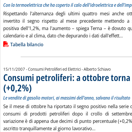
Con la termoelettrica che ha coperto il calo dell'idroelettrica e dell'im
Rispettando l'alternanza degli ultimi quattro mesi anche 
invertito il segno rispetto al mese precedente mettendo a
positiva dell'1,2%, ma l'aumento – spiega Terna – è dovuto 
Legg
calendario e al clima, dato che depurando i dati dall'effett...
Lista allegati PDF alla notizia
Tabella bilancio
di:
15/11/2007
- Consumi Petroliferi ed Elettrici -
Alberto Schiavo
Consumi petroliferi: a ottobre torna 
(+0,2%)
. Sottotitolo: Le vendite di gasolio motori, ai massimi dell'anno, salvano 
. Pubblicata giovedì 15 novembre 2007 alle 14.56.
Le vendite di gasolio motori, ai massimi dell'anno, salvano il risultato
Se il mese di ottobre ha riportato il segno positivo nella serie d
consumi di prodotti petroliferi dopo il crollo di settemb
variazione è di appena due decimi di punto percentuale (+0,2%)
Leggi tutta la not
ascritto tranquillamente al giorno lavorativo...