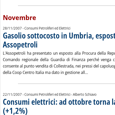
Novembre
28/11/2007
- Consumi Petroliferi ed Elettrici
Gasolio sottocosto in Umbria, espos
Assopetroli
. Pubblicata mercoledì 28 novembre 2007 alle 15.36.
L'Assopetroli ha presentato un esposto alla Procura della Repu
Comando regionale della Guardia di Finanza perché venga ch
consente al punto vendita di Collestrada, nei pressi del capolu
Leggi tutta la 
della Coop Centro Italia ma dato in gestione all...
di:
22/11/2007
- Consumi Petroliferi ed Elettrici -
Alberto Schiavo
Consumi elettrici: ad ottobre torna l
(+1,2%)
. Sottotitolo: Con la termoelettrica che ha coperto il calo dell'idroelettri
. Pubblicata giovedì 22 novembre 2007 alle 17.11.