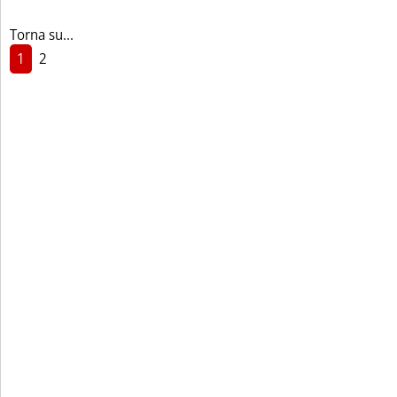
Torna su...
1
2