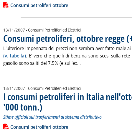
Lista allegati PDF alla notizia
Consumi petroliferi ottobre
13/11/2007
- Consumi Petroliferi ed Elettrici
Consumi petroliferi, ottobre regge 
L'ulteriore impennata dei prezzi non sembra aver fatto male ai
(v. tabella)
. E' vero che quelli di benzina sono scesi sulla rete
Leggi tutta la notizia: '
gasolio sono saliti del 7,5% (e sull'ex...
13/11/2007
- Consumi Petroliferi ed Elettrici
I consumi petroliferi in Italia nell'o
'000 tonn.)
. Sottotitolo: Stime ufficiali sui trasferimenti al sistema distribut
. Pubblicata martedì 13 novembre 2007 alle 16.20.
Stime ufficiali sui trasferimenti al sistema distributivo
Leggi tutta la notizia: 'I consumi petroliferi in Italia nell'otto
Lista allegati PDF alla notizia
Consumi petroliferi ottobre