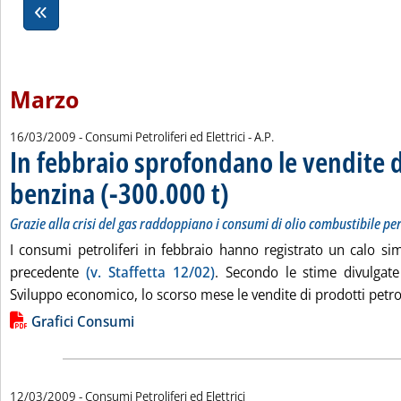
Marzo
di:
16/03/2009
- Consumi Petroliferi ed Elettrici -
A.P.
In febbraio sprofondano le vendite d
benzina (-300.000 t)
. Sottotitolo: Grazie alla crisi del gas 
. Pubblicata lunedì 16 marzo 2009 alle 1
Grazie alla crisi del gas raddoppiano i consumi di olio combustibile p
I consumi petroliferi in febbraio hanno registrato un calo si
precedente
(v. Staffetta 12/02)
. Secondo le stime divulgate
Sviluppo economico, lo scorso mese le vendite di prodotti petroli
Lista allegati PDF alla notizia
Grafici Consumi
12/03/2009
- Consumi Petroliferi ed Elettrici