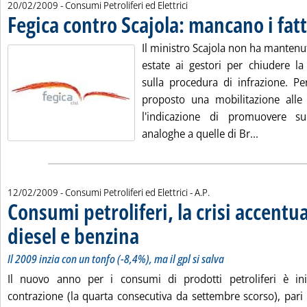
20/02/2009
- Consumi Petroliferi ed Elettrici
Fegica contro Scajola: mancano i fatt
Il ministro Scajola non ha mantenu
estate ai gestori per chiudere la
sulla procedura di infrazione. Pe
proposto una mobilitazione alle 
l'indicazione di promuovere sul 
Leggi tutt
analoghe a quelle di Br...
di:
12/02/2009
- Consumi Petroliferi ed Elettrici -
A.P.
Consumi petroliferi, la crisi accentua 
diesel e benzina
. Sottotitolo: Il 2009 inzia con un tonfo (-8,4%), ma i
. Pubblicata giovedì 12 febbraio 2009 alle 13.16.
Il 2009 inzia con un tonfo (-8,4%), ma il gpl si salva
Il nuovo anno per i consumi di prodotti petroliferi è ini
contrazione (la quarta consecutiva da settembre scorso), pari