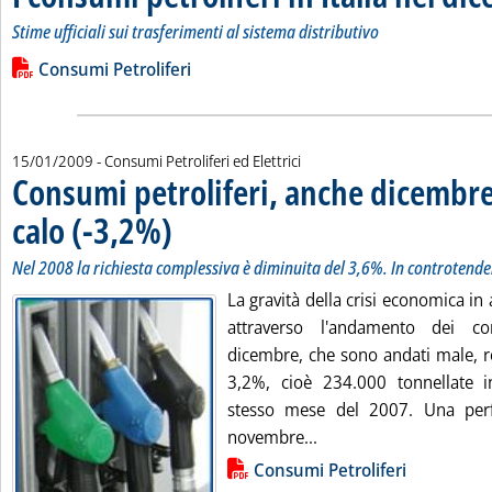
Stime ufficiali sui trasferimenti al sistema distributivo
Leggi tutta la notizia: 'I consumi petroliferi in Italia nel dic
Lista allegati PDF alla notizia
Consumi Petroliferi
15/01/2009
- Consumi Petroliferi ed Elettrici
Consumi petroliferi, anche dicembre
calo (-3,2%)
. Sottotitolo: Nel 2008 la richiesta complessiva è diminuita d
. Pubblicata giovedì 15 gennaio 2009 alle 17.47.
Nel 2008 la richiesta complessiva è diminuita del 3,6%. In controtende
La gravità della crisi economica in 
attraverso l'andamento dei co
dicembre, che sono andati male, r
3,2%, cioè 234.000 tonnellate i
stesso mese del 2007. Una per
Leggi tutta la notizia:
novembre...
Lista allegati PDF alla notizia
Consumi Petroliferi