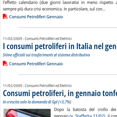
l'effetto calendario (due giorni lavorativi in meno rispett
Leggi 
sempre più dura crisi economica. In particolare, sul con...
Lista allegati PDF alla notizia
Consumi Petroliferi Gennaio
11/02/2009
- Consumi Petroliferi ed Elettrici
I consumi petroliferi in Italia nel g
Stime ufficiali sui trasferimenti al sistema distributivo
Leggi tutta la notizia: 'I consumi petroliferi in Italia nel genn
Lista allegati PDF alla notizia
Consumi Petroliferi Gennaio
11/02/2009
- Consumi Petroliferi ed Elettrici
Consumi petroliferi, in gennaio tonf
In crescita solo la domanda di Gpl (+3,7%)
Dopo la batosta del crollo dei 
gennaio
(v. Staffetta 11/02)
, il c