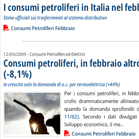
I consumi petroliferi in Italia nel fe
Stime ufficiali sui trasferimenti al sistema distributivo
Leggi tutta la notizia: 'I consumi petroliferi in Italia nel febb
Lista allegati PDF alla notizia
Consumi Petroliferi Febbraio
12/03/2009
- Consumi Petroliferi ed Elettrici
Consumi petroliferi, in febbraio altro
(-8,1%)
. Sottotitolo: In crescita solo la domanda di o.c. per termoelettrica (+44
. Pubblicata giovedì 12 marzo 2009 alle 17.6.
In crescita solo la domanda di o.c. per termoelettrica (+44%)
Per i consumi petroliferi, in febb
crollo drammaticamente allineato
quando la domanda sprofondò d
11/02)
. Secondo i dati divulgati
Leggi t
Sviluppo economico, il me...
Lista allegati PDF alla notizia
Consumi Petroliferi Febbraio