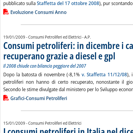
pubblicato sulla
Staffetta del 17 ottobre 2008
), pur scontando 
Lista allegati PDF alla notizia
Evoluzione Consumi Anno
di:
19/01/2009
- Consumi Petroliferi ed Elettrici -
A.P.
Consumi petroliferi: in dicembre i c
recuperano grazie a diesel e gpl
. Sottotitolo
. Pubblicata
Il 2008 chiude con bilancio peggiore del 2007
Dopo la batosta di novembre (-8,1%
v. Staffetta 11/12/08
),
petroliferi non hanno di certo recuperato, nonostante il gio
Secondo le stime divulgate dal ministero per lo Sviluppo econom
Lista allegati PDF alla notizia
Grafici-Consumi Petroliferi
15/01/2009
- Consumi Petroliferi ed Elettrici
I consumi petroliferi in Italia nel d