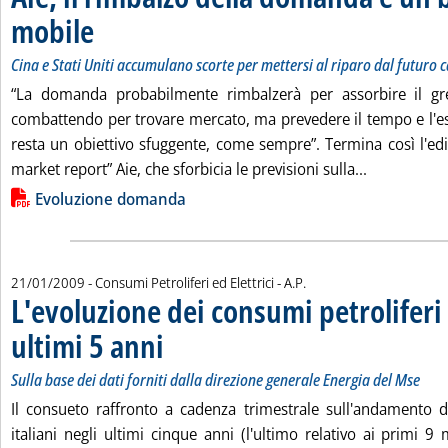
mobile
. Sottotitolo: Cina e Stati Uniti accumulano scorte per mettersi al riparo da
. Pubblicata giovedì 22 gennaio 2009 alle 12.23.
Cina e Stati Uniti accumulano scorte per mettersi al riparo dal futuro 
“La domanda probabilmente rimbalzerà per assorbire il gr
combattendo per trovare mercato, ma prevedere il tempo e l'e
resta un obiettivo sfuggente, come sempre”. Termina così l'edit
Leggi tutta
market report” Aie, che sforbicia le previsioni sulla...
Lista allegati PDF alla notizia
Evoluzione domanda
di:
21/01/2009
- Consumi Petroliferi ed Elettrici -
A.P.
L'evoluzione dei consumi petroliferi 
ultimi 5 anni
. Sottotitolo: Sulla base dei dati forniti dalla direzione gen
. Pubblicata mercoledì 21 gennaio 2009 alle 15.10.
Sulla base dei dati forniti dalla direzione generale Energia del Mse
Il consueto raffronto a cadenza trimestrale sull'andamento d
italiani negli ultimi cinque anni (l'ultimo relativo ai primi 