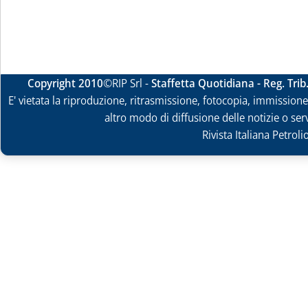
Copyright 2010
©RIP Srl -
Staffetta Quotidiana - Reg. Tri
E' vietata la riproduzione, ritrasmissione, fotocopia, immissione 
altro modo di diffusione delle notizie o ser
Rivista Italiana Petrol