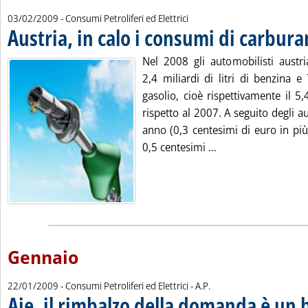
03/02/2009
- Consumi Petroliferi ed Elettrici
Austria, in calo i consumi di carbura
Nel 2008 gli automobilisti aust
2,4 miliardi di litri di benzina e 7
gasolio, cioè rispettivamente il 
rispetto al 2007. A seguito degli a
anno (0,3 centesimi di euro in più
Leggi tutta la notiz
0,5 centesimi ...
Gennaio
di:
22/01/2009
- Consumi Petroliferi ed Elettrici -
A.P.
Aie, il rimbalzo della domanda è un 