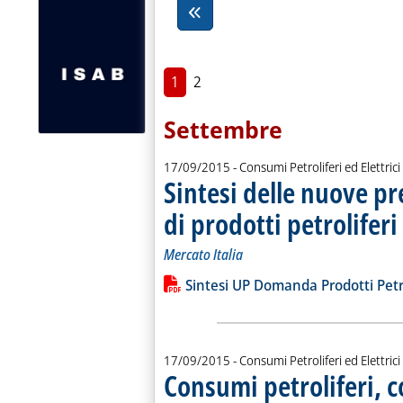
1
2
Settembre
17/09/2015
- Consumi Petroliferi ed Elettrici
Sintesi delle nuove p
di prodotti petroliferi 
Mercato Italia
Leggi tutta la notizia: 'Sintesi delle 
Lista allegati PDF alla notiz
Sintesi UP Domanda Prodotti Petrol
17/09/2015
- Consumi Petroliferi ed Elettrici
Consumi petroliferi, 