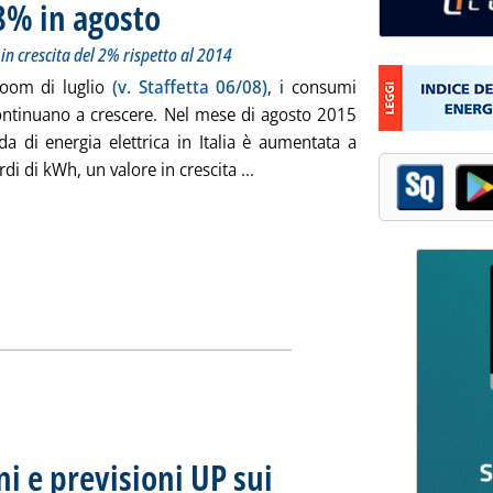
,8% in agosto
. Sottotitolo: Nei primi otto mesi del 2015 la domanda è in cres
. Pubblicata lunedì 07 settembre 2015 alle 12.19.
in crescita del 2% rispetto al 2014
boom di luglio
(v. Staffetta 06/08)
, i consumi
 continuano a crescere. Nel mese di agosto 2015
a di energia elettrica in Italia è aumentata a
Leggi tutta la notizia: 'Consum
rdi di kWh, un valore in crescita ...
ni e previsioni UP sui