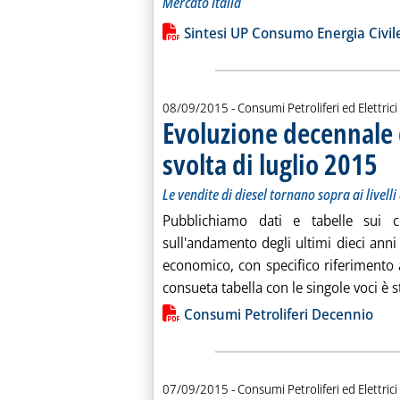
Mercato Italia
Leggi tutta la notizia: 'Sintesi delle
Lista allegati PDF alla notiz
Sintesi UP Consumo Energia Civil
08/09/2015
- Consumi Petroliferi ed Elettrici
Evoluzione decennale d
svolta di luglio 2015
. Sot
. Pub
Le vendite di diesel tornano sopra ai livelli
Pubblichiamo dati e tabelle sui co
sull'andamento degli ultimi dieci anni 
economico, con specifico riferimento a
consueta tabella con le singole voci è st
Lista allegati PDF alla notiz
Consumi Petroliferi Decennio
07/09/2015
- Consumi Petroliferi ed Elettrici