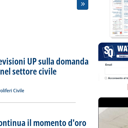
revisioni UP sulla domanda
nel settore civile
. Sottotitolo: Mercato Italia
. Pubblicata giovedì 17 settembre 2015 alle 15.2.
nuove previsioni UP sulla domanda di prodotti petroliferi nel sett
ia
iferi Civile
continua il momento d'oro