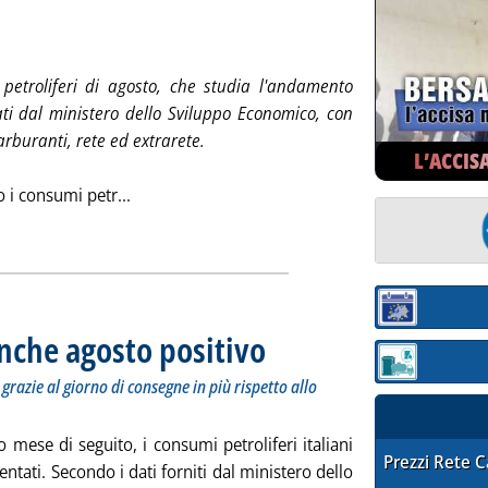
ottotitolo: L'evoluzione decennale del mese di agosto
ubblicata giovedì 17 settembre 2015 alle 14.55.
petroliferi di agosto, che studia l'andamento
gati dal ministero dello Sviluppo Economico, con
arburanti, rete ed extrarete.
L’ACCIS
Leggi tutta la notizia: 'Consumi petroliferi, c
o i consumi petr...
ia
Sezione:
anche agosto positivo
. Sottotitolo: In aumento i consumi di carb
. Pubblicata mercoledì 16 settembre 2015 
Sezione: quotaz
razie al giorno di consegne in più rispetto allo
zo mese di seguito, i consumi petroliferi italiani
STAFFETTA PRE
Prezzi Rete 
tati. Secondo i dati forniti dal ministero dello