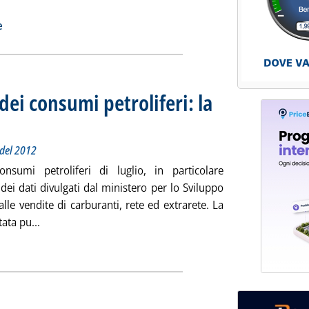
 nuove previsioni UP sul consumo di energia nel settore civile'
ia
e
ei consumi petroliferi: la
totitolo: Le vendite di diesel tornano sopra ai livelli del 2012
blicata martedì 08 settembre 2015 alle 14.53.
 del 2012
nsumi petroliferi di luglio, in particolare
dei dati divulgati dal ministero per lo Sviluppo
lle vendite di carburanti, rete ed extrarete. La
Leggi tutta la notizia: 'Evoluzione decennale dei consumi
ata pu...
ia