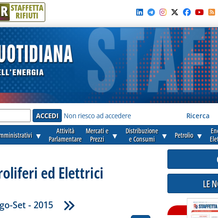
R
STAFFETTA
RIFIUTI
e'
Non riesco ad accedere
Ricerca
Attività
Mercati e
Distribuzione
En
amministrativi
▼
▼
▼
Petrolio
▼
Parlamentare
Prezzi
e Consumi
Ele
liferi ed Elettrici
LE 
go-Set - 2015