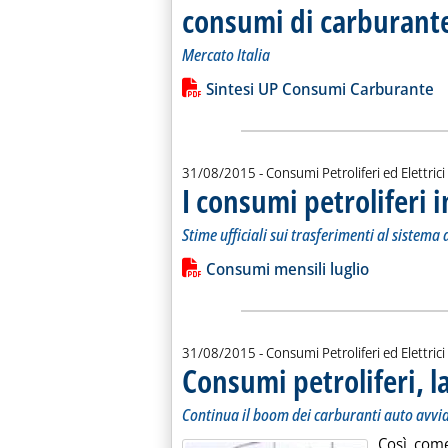
consumi di carburant
Mercato Italia
Leggi tutta la notizia: 'Sintesi delle
Lista allegati PDF alla notiz
Sintesi UP Consumi Carburante
31/08/2015
- Consumi Petroliferi ed Elettrici
I consumi petroliferi i
Stime ufficiali sui trasferimenti al sistema 
Leggi tutta la notizia: 'I consumi petro
Lista allegati PDF alla notiz
Consumi mensili luglio
31/08/2015
- Consumi Petroliferi ed Elettrici
Consumi petroliferi, la
Continua il boom dei carburanti auto avvia
Così come