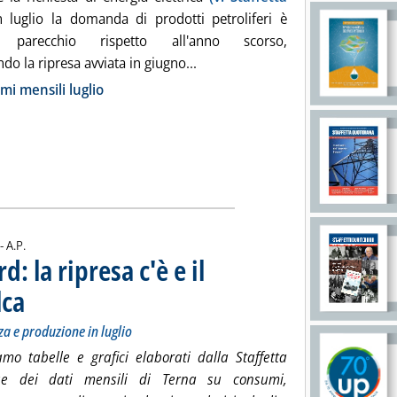
n luglio la domanda di prodotti petroliferi è
ta parecchio rispetto all'anno scorso,
Leggi tutta la notizia: 'Consumi p
do la ripresa avviata in giugno...
ia
i mensili luglio
di:
 -
A.P.
: la ripresa c'è e il
lca
. Sottotitolo: L'evoluzione decennale di domanda, potenza e produzione in luglio
. Pubblicata venerdì 07 agosto 2015 alle 10.45.
a e produzione in luglio
amo tabelle e grafici elaborati dalla Staffetta
se dei dati mensili di Terna su consumi,