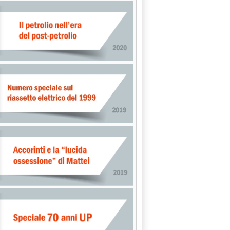
etroliferi, la ripresa di luglio'