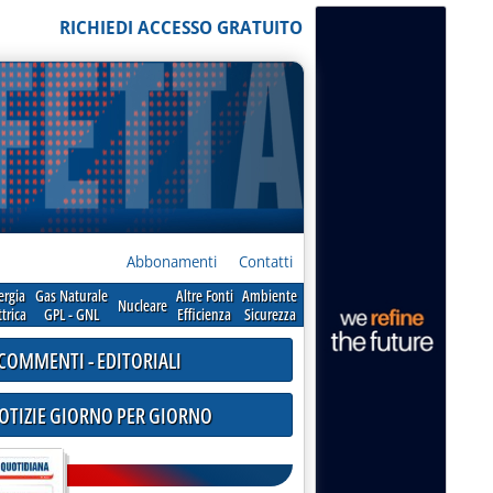
RICHIEDI ACCESSO GRATUITO
Abbonamenti
Contatti
ergia
Gas Naturale
Altre Fonti
Ambiente
Nucleare
ttrica
GPL - GNL
Efficienza
Sicurezza
COMMENTI - EDITORIALI
NOTIZIE GIORNO PER GIORNO