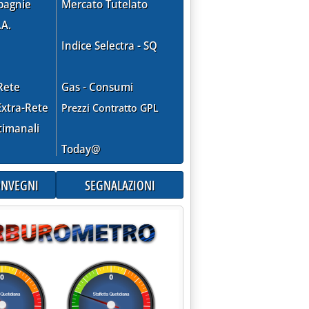
pagnie
Mercato Tutelato
.A.
Indice Selectra - SQ
itivo'
Rete
Gas - Consumi
xtra-Rete
Prezzi Contratto GPL
timanali
sferimenti al sistema distributivo
e 2015 alle 15.22.
Today@
CONVEGNI
SEGNALAZIONI