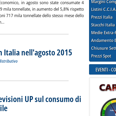
Margini Com
Economico, in agosto sono state consumate 4
9 mila tonnellate, in aumento del 5,8% rispetto
Listini C.C.I.A
ioni 717 mila tonnellate dello stesso mese dello
Prezzi Italia
Leggi tutta la notizia: 'Consumi petroliferi, anche agosto pos
...
Stacchi Italia
Medie Extra-
Andamento E
Chiusure Set
n Italia nell'agosto 2015
. Sottotitolo: Stime ufficiali sui tra
. Pubblicata mercoledì 16 settembr
Prezzi Spot
distributivo
liferi in Italia nell'agosto 2015'
ia
EVENTI - 
evisioni UP sul consumo di
ile
. Sottotitolo: Mercato Italia
. Pubblicata lunedì 14 settembre 2015 alle 15.3.