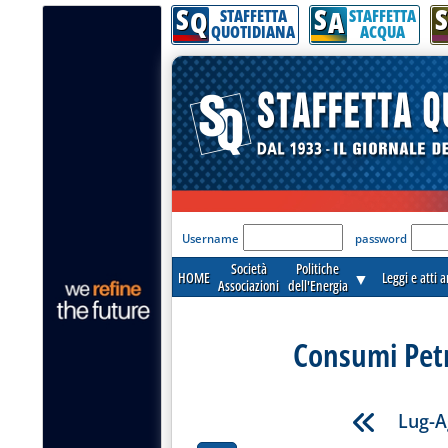
S
S
S
Q
A
STAFFETTA
STAFFETTA
QUOTIDIANA
ACQUA
'Modulo Login per acceder
Username
password
Società
Politiche
HOME
▼
Leggi e atti 
Associazioni
dell'Energia
Consumi Petro
Lug-A