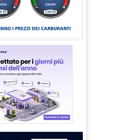
 petroliferi: la svolta di luglio 2015'