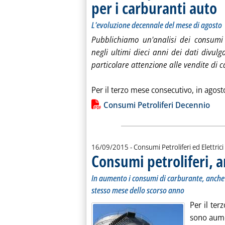
per i carburanti auto
. S
. P
L'evoluzione decennale del mese di agosto
Pubblichiamo un'analisi dei consumi 
negli ultimi dieci anni dei dati divul
particolare attenzione alle vendite di c
Per il terzo mese consecutivo, in agost
Lista allegati PDF alla notiz
Consumi Petroliferi Decennio
16/09/2015
- Consumi Petroliferi ed Elettrici
Consumi petroliferi, 
In aumento i consumi di carburante, anche g
stesso mese dello scorso anno
Per il ter
sono aumen