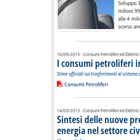
Sviluppo 
milioni 99
alle 4 mil
scorso ann
16/09/2015
- Consumi Petroliferi ed Elettrici
I consumi petroliferi i
Stime ufficiali sui trasferimenti al sistema 
Leggi tutta la notizia: 'I consumi petro
Lista allegati PDF alla notiz
Consumi Petroliferi
14/09/2015
- Consumi Petroliferi ed Elettrici
Sintesi delle nuove pr
energia nel settore civ