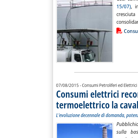
15/07)
, i
cresciu
consolidan
Lista allegati PDF alla notiz
Consum
07/08/2015
- Consumi Petroliferi ed Elettrici
Consumi elettrici record
termoelettrico la cava
L'evoluzione decennale di domanda, potenz
Pubblichi
sulla ba