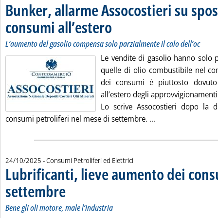
Bunker, allarme Assocostieri su spo
consumi all’estero
. Sottotitolo: L’aumento del gasolio compensa 
. Pubblicata venerdì 24 ottobre 2025 alle 13.4
L’aumento del gasolio compensa solo parzialmente il calo dell’oc
Le vendite di gasolio hanno solo p
quelle di olio combustibile nel co
dei consumi è piuttosto dovut
all’estero degli approvvigionamenti
Lo scrive Assocostieri dopo la di
Leggi tutta la not
consumi petroliferi nel mese di settembre. ...
24/10/2025
- Consumi Petroliferi ed Elettrici
Lubrificanti, lieve aumento dei cons
settembre
. Sottotitolo: Bene gli oli motore, male l’industria
. Pubblicata venerdì 24 ottobre 2025 alle 9.43.
Bene gli oli motore, male l’industria