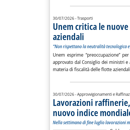
30/07/2026
- Trasporti
Unem critica le nuove 
aziendali
. Sottotitolo: “Non rispettano la 
. Pubblicata giovedì 30 luglio 202
“Non rispettano la neutralità tecnologica e
Unem esprime “preoccupazione” per 
approvato dal Consiglio dei ministri e
materia di fiscalità delle flotte aziend
30/07/2026
- Approvvigionamenti e Raffina
Lavorazioni raffineri
nuovo indice mondial
Nella settimana di fine luglio lavorazioni m