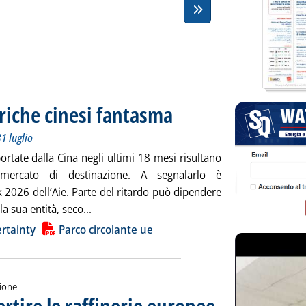
triche cinesi fantasma
. Sottotitolo: Cronologia settimanale dell
. Pubblicata venerdì 31 luglio 2026 alle 1
1 luglio
ortate dalla Cina negli ultimi 18 mesi risultano
ercato di destinazione. A segnalarlo è
 2026 dell’Aie. Parte del ritardo può dipendere
Leggi tutta la notizia: 'Il milione di auto el
a sua entità, seco...
ia
rtainty
Parco circolante ue
zione
rtire le raffinerie europee