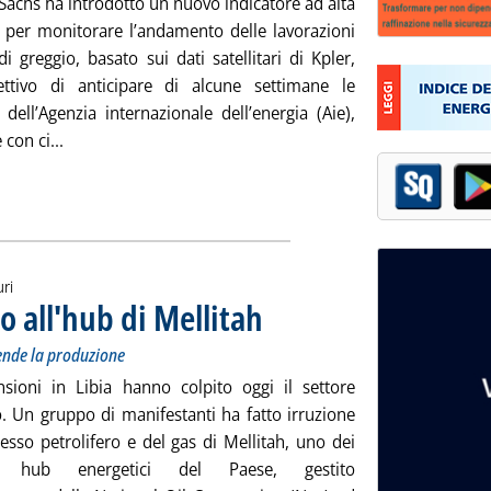
achs ha introdotto un nuovo indicatore ad alta
 per monitorare l’andamento delle lavorazioni
i greggio, basato sui dati satellitari di Kpler,
ettivo di anticipare di alcune settimane le
e dell’Agenzia internazionale dell’energia (Aie),
Leggi tutta la notizia: 'Lavorazioni raffinerie, da Go
 con ci...
uri
o all'hub di Mellitah
. Sottotitolo: Stop temporaneo a El Feel e W
. Pubblicata martedì 28 luglio 2026 alle 17.
ende la produzione
sioni in Libia hanno colpito oggi il settore
o. Un gruppo di manifestanti ha fatto irruzione
esso petrolifero e del gas di Mellitah, uno dei
ali hub energetici del Paese, gestito