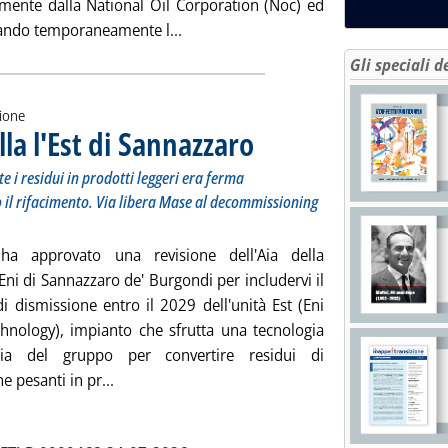
mente dalla National Oil Corporation (Noc) ed
Leggi tutta la notizia: 'Upstream Libia
cando temporaneamente l...
Gli speciali d
zione
la l'Est di Sannazzaro
. Sottotitolo: L'unità che sfrutta la tecn
. Pubblicata martedì 28 luglio 2026 alle 
te i residui in prodotti leggeri era ferma
o il rifacimento. Via libera Mase al decommissioning
ha approvato una revisione dell'Aia della
 Eni di Sannazzaro de' Burgondi per includervi il
i dismissione entro il 2029 dell'unità Est (Eni
chnology), impianto che sfrutta una tecnologia
aria del gruppo per convertire residui di
Leggi tutta la notizia: 'Raffinerie, Eni smantell
e pesanti in pr...
ia