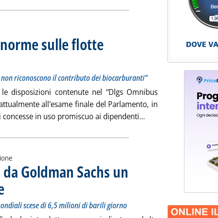
norme sulle flotte
neutralità tecnologica e non riconoscono il contributo dei biocarburanti”
6 alle 13.43.
 non riconoscono il contributo dei biocarburanti”
le disposizioni contenute nel “Dlgs Omnibus
 attualmente all'esame finale del Parlamento, in
Leggi tutta la notizi
ali concesse in uso promiscuo ai dipendenti...
zione
e, da Goldman Sachs un
e
. Sottotitolo: Nella settimana di fine luglio lavorazioni mondiali scese di 6,5 milioni di barili
. Pubblicata giovedì 30 luglio 2026 alle 12.48.
ondiali scese di 6,5 milioni di barili giorno