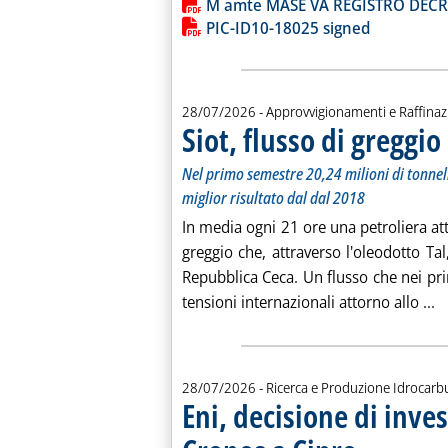
M amte MASE VA REGISTRO DECRE
PIC-ID10-18025 signed
28/07/2026
- Approvvigionamenti e Raffina
Siot, flusso di greggio
Nel primo semestre 20,24 milioni di tonne
miglior risultato dal dal 2018
In media ogni 21 ore una petroliera att
greggio che, attraverso l'oleodotto Tal
Repubblica Ceca. Un flusso che nei pri
Le
tensioni internazionali attorno allo ...
28/07/2026
- Ricerca e Produzione Idrocarb
Eni, decisione di inve
. Sottotitolo: “Prim
. Pubblicata marted