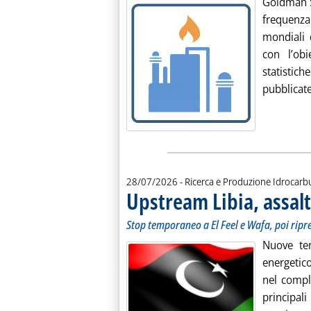
Goldman S
frequenza
mondiali d
con l’obi
statistich
pubblicate
28/07/2026
- Ricerca e Produzione Idrocarb
Upstream Libia, assalt
Stop temporaneo a El Feel e Wafa, poi ripr
Nuove ten
energetic
nel compl
princip