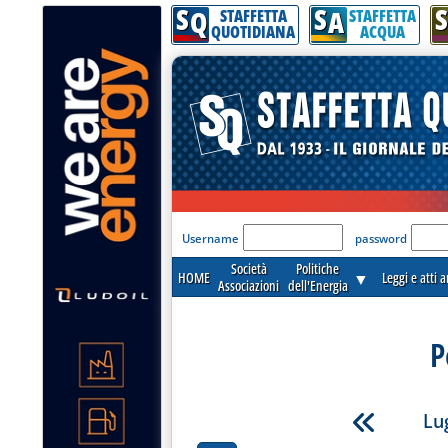
S
S
S
Q
A
STAFFETTA
STAFFETTA
QUOTIDIANA
ACQUA
'Modulo Login per acceder
Username
password
Società
Politiche
HOME
▼
Leggi e atti 
Associazioni
dell'Energia
P
Lug