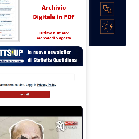
Archivio
Digitale in PDF
Ultimo numero:
mercoledì 5 agosto
a mobilità 27-31 luglio
9.8.
ettriche cinesi fantasma'