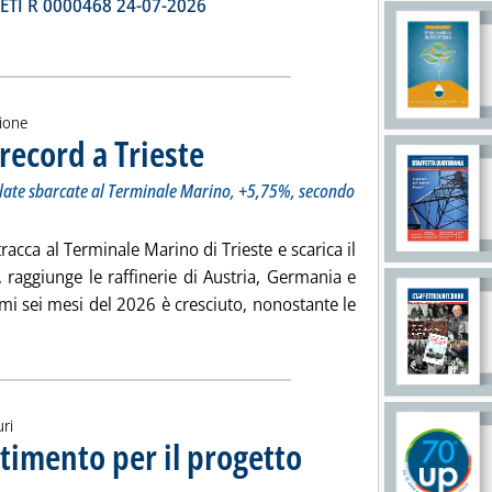
TI R 0000468 24-07-2026
zione
 record a Trieste
. Sottotitolo: Nel primo semestre 20,24 milioni di tonn
. Pubblicata martedì 28 luglio 2026 alle 12.10.
llate sbarcate al Terminale Marino, +5,75%, secondo
racca al Terminale Marino di Trieste e scarica il
, raggiunge le raffinerie di Austria, Germania e
mi sei mesi del 2026 è cresciuto, nonostante le
ggi tutta la notizia: 'Siot, flusso di greggio record a Trieste '
uri
stimento per il progetto
o gas nel 2028, consentirà il riavvio di Damietta”
ì 28 luglio 2026 alle 11.58.