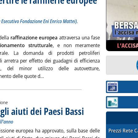
L’intervento di Alessandro Lanza (Direttore Esecutivo Fondazione Eni Enrico Mattei). Dall'ultimo
nerdì 31 luglio 2026 alle 14.34.
e Esecutivo Fondazione Eni Enrico Mattei).
 della
raffinazione europea
attraversa una fase
L’ACCIS
izionamento strutturale
, e non meramente
urale. La domanda di prodotti petroliferi
li arretra per effetto dei guadagni di efficienza
ca, del minor utilizzo delle autovetture,
Leggi tutta la notizia: 'Perché conviene con
mento delle quote d...
Sezione:
zione
Sezione: quotaz
li aiuti dei Paesi Bassi
. Sottotitolo: 290 milioni per 285mila
. Pubblicata venerdì 31 luglio 2026 a
ll’anno
STAFFETTA PRE
sione europea ha approvato, sulla base delle
Prezzi Rete 