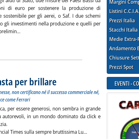
i aiuti di Stato, due misure dei Paesi Bassi da
Margini Com
oni di euro per sostenere la produzione di
Listini C.C.I.A
 sostenibile per gli aerei, o Saf. I due schemi
Prezzi Italia
o gli investimenti nella produzione e quelli per
Stacchi Italia
Leggi tutta la notizia: 'Biocarburanti, ok UE agli aiuti 
 prelimin...
Medie Extra-
Andamento E
Chiusure Set
Prezzi Spot
sta per brillare
. Sottotitolo: 500 ordini in due mesi, dopo 5 anni di pr
. Pubblicata venerdì 31 luglio 2026 alle 9.58.
EVENTI - 
esse, non certificano né il successo commerciale né,
uce come Ferrari
tica, per essere generosi, non sembra in grande
più autorevoli, in un mondo dominato da click e
zia.
Leggi tutta la notizia: 
nancial Times sulla sempre bruttissima Lu...