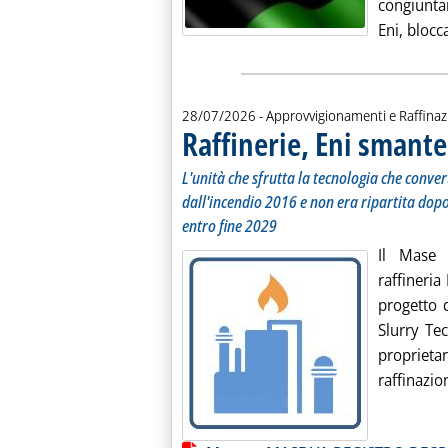
congiunta
Eni, bloc
28/07/2026
- Approvvigionamenti e Raffina
Raffinerie, Eni smantel
L'unità che sfrutta la tecnologia che conver
dall'incendio 2016 e non era ripartita dop
entro fine 2029
Il Mase 
raffineria
progetto d
Slurry Te
propriet
raffinazion
Lista allegati PDF alla notiz