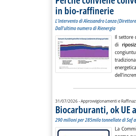
in bio-raffinerie
. Sottotitolo: 
. Pubblicata ve
L’intervento di Alessandro Lanza (Direttor
Dall'ultimo numero di Rienergia
Il settore
di
ripos
congiunt
tradiziona
energeti
dell’incre
31/07/2026
- Approvvigionamenti e Raffina
Biocarburanti, ok UE ag
290 milioni per 285mila tonnellate di Saf a
La Commis