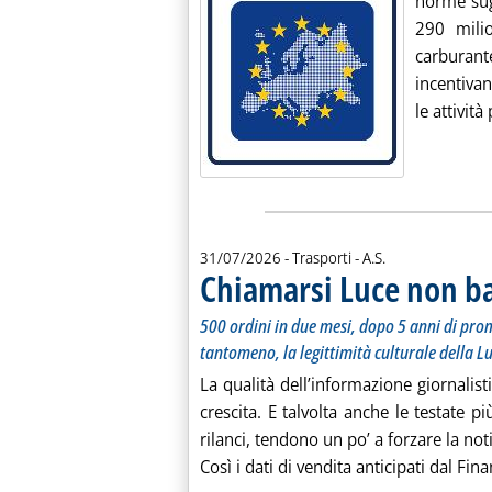
norme sugl
290 mili
carburante
incentivan
le attività
di:
31/07/2026
- Trasporti -
A.S.
Chiamarsi Luce non ba
500 ordini in due mesi, dopo 5 anni di prom
tantomeno, la legittimità culturale della L
La qualità dell’informazione giornalis
crescita. E talvolta anche le testate 
rilanci, tendono un po’ a forzare la noti
Così i dati di vendita anticipati dal Fi