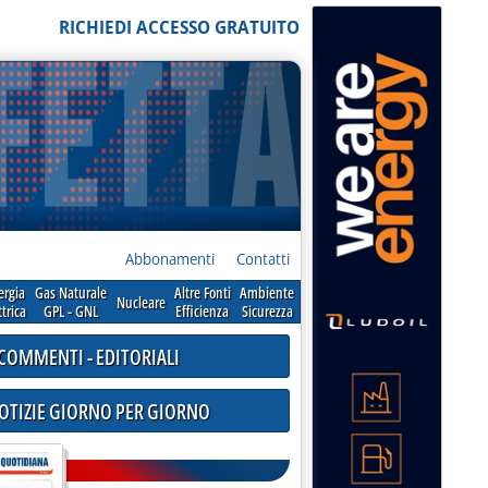
RICHIEDI ACCESSO GRATUITO
Abbonamenti
Contatti
ergia
Gas Naturale
Altre Fonti
Ambiente
Nucleare
ttrica
GPL - GNL
Efficienza
Sicurezza
COMMENTI - EDITORIALI
NOTIZIE GIORNO PER GIORNO