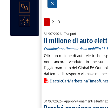
1
2
3
31/07/2026
- Trasporti
Il milione di auto elet
Cronologia settimanale della mobilità 27-3
Oltre un milione di auto elettriche esp
non ancora vendute in nessun m
l'aggiornamento del Global EV Outlook
dai tempi di trasporto via nave ma per l
Lista allegati PDF alla notiz
ElectricCarMarketsinaTimeofUnce
31/07/2026
- Approvvigionamenti e Raffina
Perché conviene conve