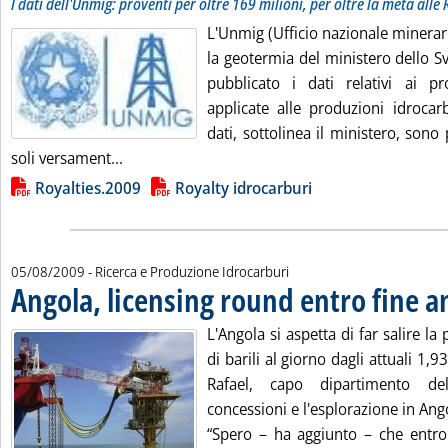
I dati dell'Unmig: proventi per oltre 169 milioni, per oltre la metà alle 
L'Unmig (Ufficio nazionale minerari
la geotermia del ministero dello 
pubblicato i dati relativi ai pro
applicate alle produzioni idrocar
dati, sottolinea il ministero, sono 
Leggi tutta la notizia: 'Royalty idrocarburi, il
soli versament...
Lista allegati PDF alla notizia
Royalties.2009
Royalty idrocarburi
05/08/2009
- Ricerca e Produzione Idrocarburi
Angola, licensing round entro fine 
L'Angola si aspetta di far salire la
di barili al giorno dagli attuali 1,
Rafael, capo dipartimento de
concessioni e l'esplorazione in Ang
“Spero – ha aggiunto – che entro 