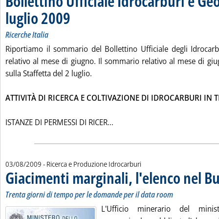
Bollettino Ufficiale Idrocarburi e Ge
luglio 2009
. Sottotitolo: Ricerche Italia
. Pubblicata martedì 04 agosto 2009 alle 13.24.
Ricerche Italia
Riportiamo il sommario del Bollettino Ufficiale degli Idrocar
relativo al mese di giugno. Il sommario relativo al mese di gi
sulla Staffetta del 2 luglio.
ATTIVITÀ DI RICERCA E COLTIVAZIONE DI IDROCARBURI IN 
Leggi tutta la notizia: 'Bollet
ISTANZE DI PERMESSI DI RICER...
03/08/2009
- Ricerca e Produzione Idrocarburi
Giacimenti marginali, l'elenco nel B
Trenta giorni di tempo per le domande per il data room
L'Ufficio minerario del minis