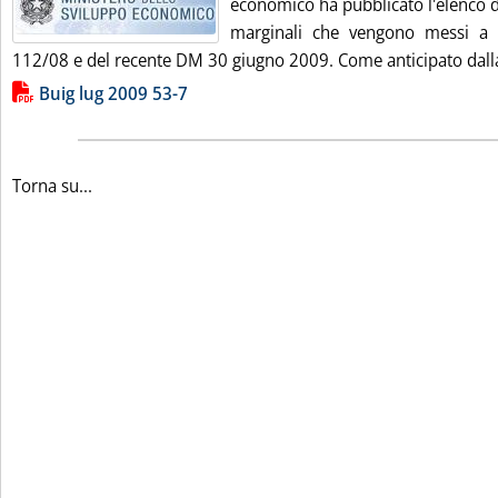
economico ha pubblicato l'elenco d
marginali che vengono messi a 
112/08 e del recente DM 30 giugno 2009. Come anticipato dalla 
Lista allegati PDF alla notizia
Buig lug 2009 53-7
Torna su...