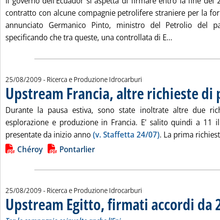
Il governo dell'Ecuador si aspetta di firmare entro la fine de
contratto con alcune compagnie petrolifere straniere per la forn
annunciato Germanico Pinto, ministro del Petrolio del pa
Leggi tutta l
specificando che tra queste, una controllata di E...
25/08/2009
- Ricerca e Produzione Idrocarburi
Upstream Francia, altre richieste di
Durante la pausa estiva, sono state inoltrate altre due ric
esplorazione e produzione in Francia. E' salito quindi a 11
presentate da inizio anno
(v. Staffetta 24/07)
. La prima richiest
Lista allegati PDF alla notizia
Chéroy
Pontarlier
25/08/2009
- Ricerca e Produzione Idrocarburi
Upstream Egitto, firmati accordi da 