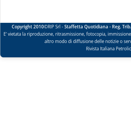
Copyright 2010
©RIP Srl -
Staffetta Quotidiana - Reg. Tri
E' vietata la riproduzione, ritrasmissione, fotocopia, immissione 
altro modo di diffusione delle notizie o ser
Rivista Italiana Petrol