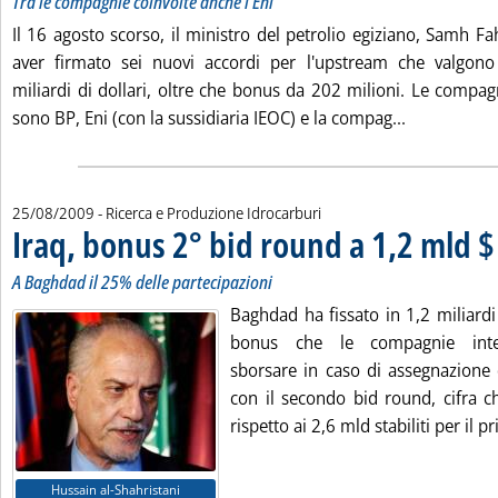
Tra le compagnie coinvolte anche l'Eni
Il 16 agosto scorso, il ministro del petrolio egiziano, Samh F
aver firmato sei nuovi accordi per l'upstream che valgono
miliardi di dollari, oltre che bonus da 202 milioni. Le compag
Leggi tutta 
sono BP, Eni (con la sussidiaria IEOC) e la compag...
25/08/2009
- Ricerca e Produzione Idrocarburi
Iraq, bonus 2° bid round a 1,2 mld $
A Baghdad il 25% delle partecipazioni
Baghdad ha fissato in 1,2 miliardi d
bonus che le compagnie inter
sborsare in caso di assegnazione 
con il secondo bid round, cifra 
rispetto ai 2,6 mld stabiliti per il pr
Hussain al-Shahristani