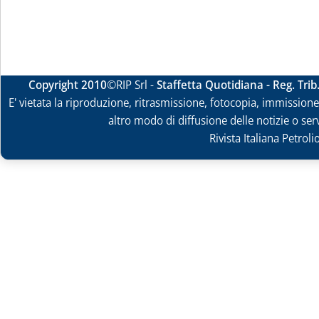
Copyright 2010
©RIP Srl -
Staffetta Quotidiana - Reg. Tri
E' vietata la riproduzione, ritrasmissione, fotocopia, immissione 
altro modo di diffusione delle notizie o ser
Rivista Italiana Petrol