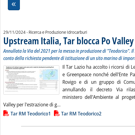
29/11/2024
- Ricerca e Produzione Idrocarburi
Upstream Italia, Tar blocca Po Valley
Annullata la Via del 2021 per la messa in produzione di "Teodorico". I
conto della richiesta pendente di istituzione di un sito marino di impo
Il Tar Lazio ha accolto i ricorsi di
e Greenpeace nonché dell'Ente Par
Rovigo e di un gruppo di Comu
annullando il decreto Via ril
ministero dell'Ambiente al proget
Leggi tutta la notizia: 'Upstream It
Valley per l'estrazione di g...
Lista allegati PDF alla notizia
Tar RM Teodorico1
Tar RM Teodorico2