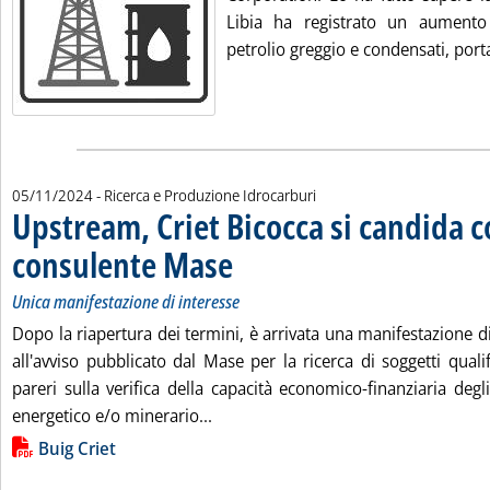
Libia ha registrato un aumento
petrolio greggio e condensati, port
05/11/2024
- Ricerca e Produzione Idrocarburi
Upstream, Criet Bicocca si candida 
consulente Mase
. Sottotitolo: Unica manifestazione di interesse
. Pubblicata martedì 05 novembre 2024 alle 11.2
Unica manifestazione di interesse
Dopo la riapertura dei termini, è arrivata una manifestazione di
all'avviso pubblicato dal Mase per la ricerca di soggetti qualif
pareri sulla verifica della capacità economico-finanziaria degl
Leggi tutta la notizia: 'Upstream, 
energetico e/o minerario...
Lista allegati PDF alla notizia
Buig Criet