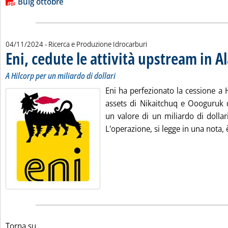
Lista allegati PDF alla notizia
Buig ottobre
04/11/2024
- Ricerca e Produzione Idrocarburi
Eni, cedute le attività upstream in A
A Hilcorp per un miliardo di dollari
Eni ha perfezionato la cessione a 
assets di Nikaitchuq e Oooguruk d
un valore di un miliardo di dolla
L'operazione, si legge in una nota, è 
Torna su...