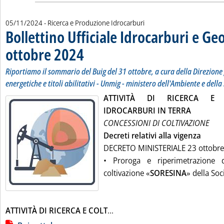
05/11/2024
- Ricerca e Produzione Idrocarburi
Bollettino Ufficiale Idrocarburi e Ge
ottobre 2024
. Sottotitolo: Riportiamo il sommario del Buig del 31 ottobre
. Pubblicata martedì 05 novembre 2024 alle 10.21.
Riportiamo il sommario del Buig del 31 ottobre, a cura della Direzione
energetiche e titoli abilitativi - Unmig - ministero dell'Ambiente e dell
ATTIVITÀ DI RICERCA E 
IDROCARBURI IN TERRA
CONCESSIONI DI COLTIVAZIONE
Decreti relativi alla vigenza
DECRETO MINISTERIALE 23 ottobr
• Proroga e riperimetrazione 
coltivazione «
SORESINA
» della Soc
Leggi tutta la notizia: 'Bollett
ATTIVITÀ DI RICERCA E COLT
...