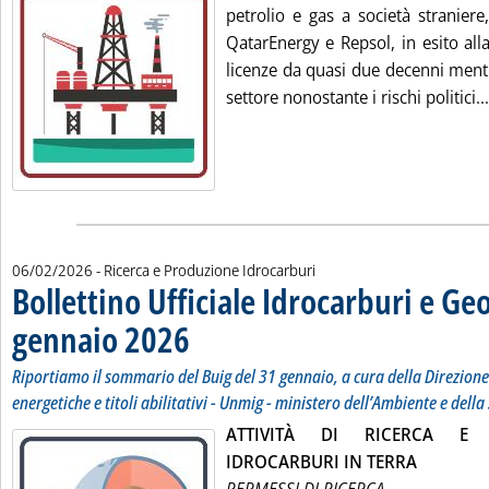
petrolio e gas a società straniere
QatarEnergy e Repsol, in esito all
licenze da quasi due decenni mentre
settore nonostante i rischi politici...
06/02/2026
- Ricerca e Produzione Idrocarburi
Bollettino Ufficiale Idrocarburi e Ge
gennaio 2026
. Sottotitolo: Riportiamo il sommario del Buig del 31 genna
. Pubblicata venerdì 06 febbraio 2026 alle 10.32.
Riportiamo il sommario del Buig del 31 gennaio, a cura della Direzione
energetiche e titoli abilitativi - Unmig - ministero dell’Ambiente e dell
ATTIVITÀ DI RICERCA E 
IDROCARBURI IN TERRA