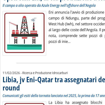
Il campo a olio operato da Azule Energy nell’offshore dell'Angola
Eni annuncia l'avvio di produzione d
campo di Ndungu, parte del prog
West Hub (Iwh), nel settore occide
al largo delle coste dell'Angola. Il 
nota, comprende sette pozzi di 
Leggi tutta la notiz
pozzi di inie...
11/02/2026
- Ricerca e Produzione Idrocarburi
Libia, jv Eni-Qatar tra assegnatari de
round
. Sottotitolo: Comunicati gli esiti della tornata lanciata nel 2025, la prima da
. Pubblicata mercoledì 11 febbraio 2026 alle 15.52.
Comunicati gli esiti della tornata lanciata nel 2025, la prima da 17 ann
La Libia ha assegnato blocchi p