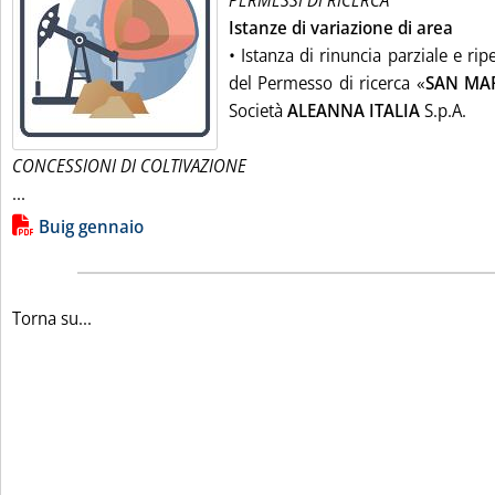
PERMESSI DI RICERCA
Istanze di variazione di area
• Istanza di rinuncia parziale e rip
del Permesso di ricerca «
SAN MA
Società
ALEANNA ITALIA
S.p.A.
CONCESSIONI DI COLTIVAZIONE
Leggi tutta la notizia: 'Bollettino Ufficiale Idrocarburi e Ge
...
Lista allegati PDF alla notizia
Buig gennaio
Torna su...