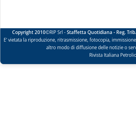
Copyright 2010
©RIP Srl -
Staffetta Quotidiana - Reg. Tri
E' vietata la riproduzione, ritrasmissione, fotocopia, immissione 
altro modo di diffusione delle notizie o ser
Rivista Italiana Petrol