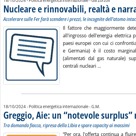
18/10/2024
- Politica energetica internazionale -
GB Zorzoli
Nucleare e rinnovabili, realtà e narr
Accelerare sulle Fer farà scendere i prezzi, le incognite dell'atomo inta
Il fattore che maggiormente deter
all'ingrosso dell'energia elettrica p
paesi europei con cui ci confronti
e Germania) è il costo marginal
(alimentati dal gas naturale) sup
Leggi tutta la n
centrali nucleari ...
di:
18/10/2024
- Politica energetica internazionale -
G.M.
Greggio, Aie: un “notevole surplus” 
Tra domanda fiacca, ripresa della Libia e spare capacity ai massimi
“Per ora, l'offerta continua a fluir