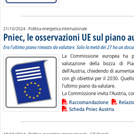
21/10/2024
- Politica energetica internazionale
Pniec, le osservazioni UE sul piano a
Era l'ultimo piano rimasto da valutare. Solo la metà dei 27 ha un docu
La Commissione europea ha pu
valutazione della bozza di Pi
dell'Austria, chiedendo di aumentar
con gli obiettivi per il 2030. Quell
l'ultimo piano da valutare.
La Commissione invita l'Austria, co
Lista allegati PDF alla notizia
Raccomandazione
Relazi
Scheda Pniec Austria
di: