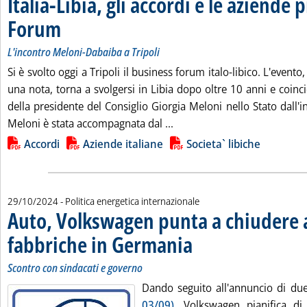
Italia-Libia, gli accordi e le aziende 
Forum
. Sottotitolo: L'incontro Meloni-Dabaiba a Tripoli
. Pubblicata martedì 29 ottobre 2024 alle 15.35.
L'incontro Meloni-Dabaiba a Tripoli
Si è svolto oggi a Tripoli il business forum italo-libico. L'evento,
una nota, torna a svolgersi in Libia dopo oltre 10 anni e coinci
della presidente del Consiglio Giorgia Meloni nello Stato dall'
Leggi tutta la notizia: 'Ital
Meloni è stata accompagnata dal ...
Lista allegati PDF alla notizia
Accordi
Aziende italiane
Societa` libiche
29/10/2024
- Politica energetica internazionale
Auto, Volkswagen punta a chiudere 
fabbriche in Germania
. Sottotitolo: Scontro con sindacati
. Pubblicata martedì 29 ottobre 202
Scontro con sindacati e governo
Dando seguito all'annuncio di du
03/09)
, Volkswagen pianifica di