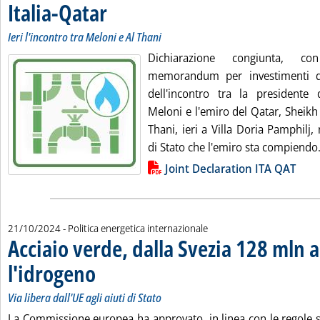
Italia-Qatar
. Sottotitolo: Ieri l'incontro tra Meloni e Al Thani
. Pubblicata martedì 22 ottobre 2024 alle 8.35.
Ieri l'incontro tra Meloni e Al Thani
Dichiarazione congiunta, c
memorandum per investimenti dire
dell'incontro tra la presidente 
Meloni e l'emiro del Qatar, Sheik
Thani, ieri a Villa Doria Pamphilj, 
di Stato che l'emiro sta compiendo.
Lista allegati PDF alla notizia
Joint Declaration ITA QAT
21/10/2024
- Politica energetica internazionale
Acciaio verde, dalla Svezia 128 mln 
l'idrogeno
. Sottotitolo: Via libera dall'UE agli aiuti di Stato
. Pubblicata lunedì 21 ottobre 2024 alle 17.47.
Via libera dall'UE agli aiuti di Stato
La Commissione europea ha approvato, in linea con le regole su