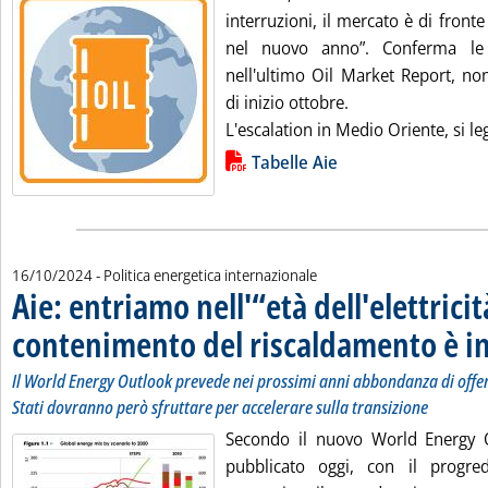
interruzioni, il mercato è di front
nel nuovo anno”. Conferma le 
nell'ultimo Oil Market Report, no
di inizio ottobre.
L'escalation in Medio Oriente, si le
Lista allegati PDF alla notizia
Tabelle Aie
16/10/2024
- Politica energetica internazionale
Aie: entriamo nell'“età dell'elettricit
contenimento del riscaldamento è in
Il World Energy Outlook prevede nei prossimi anni abbondanza di offerta
Stati dovranno però sfruttare per accelerare sulla transizione
Secondo il nuovo World Energy O
pubblicato oggi, con il progred