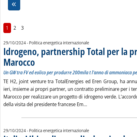
1
2
3
29/10/2024
- Politica energetica internazionale
Idrogeno, partnership Total per la p
Marocco
. Sottotitolo: Un GW tra FV ed eolico per produrre 200mila t l'anno d
. Pubblicata martedì 29 ottobre 2024 alle 17.11.
Un GW tra FV ed eolico per produrre 200mila t l'anno di ammoniaca pe
TE H2, joint venture tra TotalEnergies ed Eren Group, ha annu
ieri, insieme ai propri partner, un contratto preliminare per i te
Marocco per realizzare un progetto di idrogeno verde. L'accord
Leggi tutta la notizia:
della visita del presidente francese Em...
29/10/2024
- Politica energetica internazionale