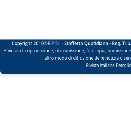
Copyright 2010
©RIP Srl -
Staffetta Quotidiana - Reg. Tri
E' vietata la riproduzione, ritrasmissione, fotocopia, immissione 
altro modo di diffusione delle notizie o ser
Rivista Italiana Petrol