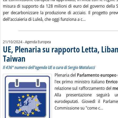
misura di supporto da 128 milioni di euro del governo della S
per decarbonizzare la produzione di acciaio. Il progetto pre
Leggi tutta la not
dell'acciaieria di Luleå, che oggi funziona a c...
21/10/2024
- Agenda Europea
UE, Plenaria su rapporto Letta, Liba
Taiwan
. Sottotitolo: Il 436° numero dell'agenda UE a cura di Sergio Matalucci
. Pubblicata lunedì 21 ottobre 2024 alle 13.52.
Il 436° numero dell'agenda UE a cura di Sergio Matalucci
Plenaria del
Parlamento europeo
l'ex primo ministro italiano
Enric
relazione sul rafforzamento del
me
Alla presentazione seguirà u
eurodeputati. Giovedì il Parlam
Leggi tu
Commissione su "come c...