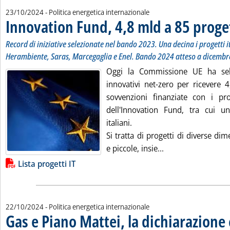
23/10/2024
- Politica energetica internazionale
Innovation Fund, 4,8 mld a 85 proge
Record di iniziative selezionate nel bando 2023. Una decina i progetti ita
Herambiente, Saras, Marcegaglia e Enel. Bando 2024 atteso a dicembr
Oggi la Commissione UE ha sel
innovativi net-zero per ricevere 4
sovvenzioni finanziate con i pro
dell'Innovation Fund, tra cui u
italiani.
Si tratta di progetti di diverse di
Leggi tutta la not
e piccole, insie...
Lista allegati PDF alla notizia
Lista progetti IT
22/10/2024
- Politica energetica internazionale
Gas e Piano Mattei, la dichiarazione