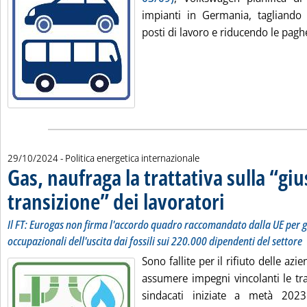
impianti in Germania, tagliando 
posti di lavoro e riducendo le paghe
29/10/2024
- Politica energetica internazionale
Gas, naufraga la trattativa sulla “giu
transizione” dei lavoratori
. Sottotitolo: Il FT: Euro
. Pubblicata martedì 29 o
Il FT: Eurogas non firma l'accordo quadro raccomandato dalla UE per ges
occupazionali dell'uscita dai fossili sui 220.000 dipendenti del settore
Sono fallite per il rifiuto delle az
assumere impegni vincolanti le tra
sindacati iniziate a metà 202