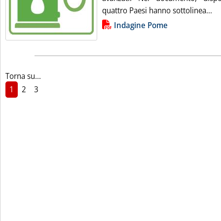
Le
quattro Paesi hanno sottolinea...
Lista allegati PDF alla notizia
Indagine Pome
Torna su...
1
2
3