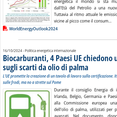
energetica il mondo si sta m
dall'Età del Petrolio a una nuova 
Tuttavia al ritmo attuale le emissi
Leg
vicine al picco come il consum...
Lista allegati PDF alla notizia
WorldEnergyOutlook2024
16/10/2024
- Politica energetica internazionale
Biocarburanti, 4 Paesi UE chiedono 
sugli scarti da olio di palma
. Sottotitolo: L'UE prom
. Pubblicata mercoledì 
L'UE promette la creazione di un tavolo di lavoro sulla certificazione. It
sulle frodi, ma no a strette sul Pome
Durante il consiglio Energia di i
Irlanda, Belgio, Germania e Paes
alla Commissione europea una 
dell'olio di palma, utilizzati per
avanzati. Nel documento, dispon