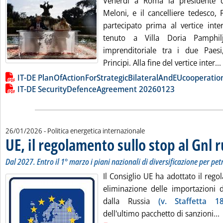
Venerdì a Roma la presidente de
Meloni, e il cancelliere tedesco,
partecipato prima al vertice inte
tenuto a Villa Doria Pamphi
imprenditoriale tra i due Paesi
Principi. Alla fine del vertice inter...
Lista allegati PDF alla notizia
IT-DE PlanOfActionForStrategicBilateralAndEUcooperatio
IT-DE SecurityDefenceAgreement 20260123
26/01/2026
- Politica energetica internazionale
UE, il regolamento sullo stop al Gnl 
Dal 2027. Entro il 1° marzo i piani nazionali di diversificazione per pet
Il Consiglio UE ha adottato il reg
eliminazione delle importazioni 
dalla Russia
(v. Staffetta 18
L
dell'ultimo pacchetto di sanzioni...