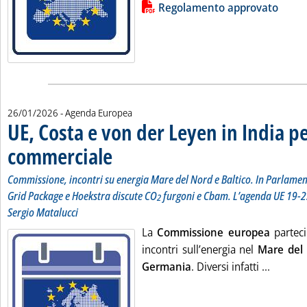
Lista allegati PDF alla notizia
Regolamento approvato
26/01/2026
- Agenda Europea
UE, Costa e von der Leyen in India p
commerciale
. Sottotitolo: Commissione, incontri su energia Mare del No
. Pubblicata lunedì 26 gennaio 2026 alle 11.26.
Commissione, incontri su energia Mare del Nord e Baltico. In Parlamen
Grid Package e Hoekstra discute CO
furgoni e Cbam. L’agenda UE 19-2
2
Sergio Matalucci
La
Commissione europea
parteci
incontri sull’energia nel
Mare del
Leggi t
Germania
. Diversi infatti ...