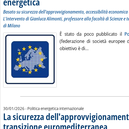
energetica
Basato su sicurezza dell'approvvigionamento, accessibilità economica e
L’intervento di Gianluca Alimonti, professore alla facoltà di Scienze e t
di Milano
È stato da poco pubblicato il
Po
(federazione di società europee di
Leggi tutta la notiz
obiettivo è di...
30/01/2026
- Politica energetica internazionale
La sicurezza dell'approvvigionament
transizione euromediterranea
. Sottotitolo: N
. Pubblicata ve