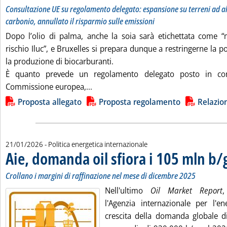
Consultazione UE su regolamento delegato: espansione su terreni ad a
carbonio, annullato il risparmio sulle emissioni
Dopo l’olio di palma, anche la soia sarà etichettata come “
rischio Iluc”, e Bruxelles si prepara dunque a restringerne la pos
la produzione di biocarburanti.
È quanto prevede un regolamento delegato posto in cons
Leggi tutta la notizia: 'Biocarburanti, 
Commissione europea,...
Lista allegati PDF alla notizia
Proposta allegato
Proposta regolamento
Relazio
21/01/2026
- Politica energetica internazionale
Aie, domanda oil sfiora i 105 mln b/
Crollano i margini di raffinazione nel mese di dicembre 2025
Nell'ultimo
Oil Market Report
,
l'Agenzia internazionale per l'e
crescita della domanda globale di