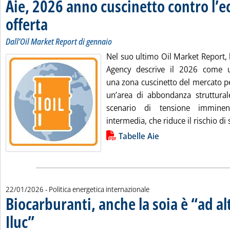
Aie, 2026 anno cuscinetto contro l’e
offerta
. Sottotitolo: Dall’Oil Market Report di gennaio
. Pubblicata venerdì 23 gennaio 2026 alle 11.4.
Dall’Oil Market Report di gennaio
Nel suo ultimo Oil Market Report, 
Agency descrive il 2026 come 
una zona cuscinetto del mercato pe
un’area di abbondanza struttu
scenario di tensione imminen
intermedia, che riduce il rischio di s
Lista allegati PDF alla notizia
Tabelle Aie
22/01/2026
- Politica energetica internazionale
Biocarburanti, anche la soia è “ad al
Iluc”
. Sottotitolo: Consultazione UE su regolamento delegato: espansione su terreni a
. Pubblicata giovedì 22 gennaio 2026 alle 15.35.