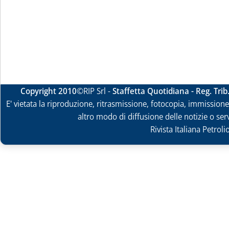
Copyright 2010
©RIP Srl -
Staffetta Quotidiana - Reg. Tri
E' vietata la riproduzione, ritrasmissione, fotocopia, immissione 
altro modo di diffusione delle notizie o ser
Rivista Italiana Petrol