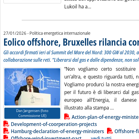
Leggi tutta la notizia:
Lukoil ha a...
27/01/2026
- Politica energetica internazionale
Eolico offshore, Bruxelles rilancia c
Gli accordi firmati ieri al Summit del Mare del Nord: 300 GW al 2030, 
collaborazione sulle reti. “Liberarsi dal gas e dalle dipendenze, non so
“Non vogliamo certo sostituir
un’altra, e questo riguarda tutti, n
Vogliamo produrci la nostra energi
per il futuro è di liberarci dal ga
europeo all’Energia, il danes
Leggi tutta 
illustrato alla stampa ...
Dan Jørgensen (foto
Lista allegati PDF alla notizia
Commissione UE)
Action-plan-of-energy-ministe
Development-of-coorperation-projects
Hamburg-declaration-of-energy-ministers
Offshore-f
Offshore-wind-investment-pact
...
vedi tutti