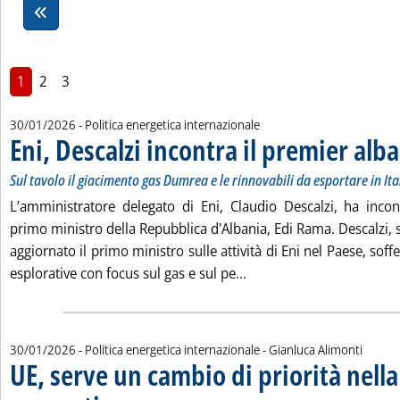
1
2
3
30/01/2026
- Politica energetica internazionale
Eni, Descalzi incontra il premier al
Sul tavolo il giacimento gas Dumrea e le rinnovabili da esportare in It
L’amministratore delegato di Eni, Claudio Descalzi, ha incon
primo ministro della Repubblica d'Albania, Edi Rama. Descalzi, s
aggiornato il primo ministro sulle attività di Eni nel Paese, soff
Leggi tutta la notizia: 
esplorative con focus sul gas e sul pe...
di:
30/01/2026
- Politica energetica internazionale -
Gianluca Alimonti
UE, serve un cambio di priorità nella
. Sottotitolo: Basato su sicurezza dell'approvvigionamento, accessi
. Pubblicata venerdì 30 gennaio 2026 alle 7.42.