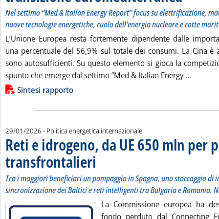
Nel settimo “Med & Italian Energy Report” focus su elettrificazione, mat
nuove tecnologie energetiche, ruolo dell'energia nucleare e rotte mari
L’Unione Europea resta fortemente dipendente dalle importa
una percentuale del 56,9% sul totale dei consumi. La Cina è
sono autosufficienti. Su questo elemento si gioca la competizi
Leggi tu
spunto che emerge dal settimo “Med & Italian Energy ...
Lista allegati PDF alla notizia
Sintesi rapporto
29/01/2026
- Politica energetica internazionale
Reti e idrogeno, da UE 650 mln per p
transfrontalieri
. Sottotitolo: Tra i maggiori beneficiari un pompaggio
. Pubblicata giovedì 29 gennaio 2026 alle 12.58.
Tra i maggiori beneficiari un pompaggio in Spagna, uno stoccaggio di 
sincronizzazione dei Baltici e reti intelligenti tra Bulgaria e Romania. 
La Commissione europea ha des
fondo perduto dal Connecting Eu