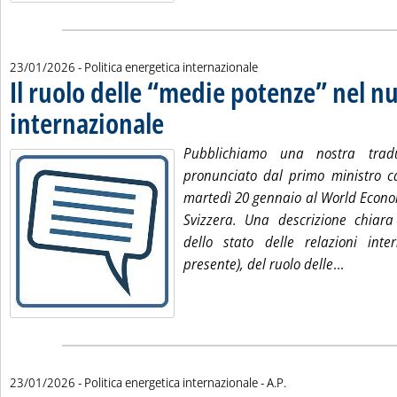
23/01/2026
- Politica energetica internazionale
Il ruolo delle “medie potenze” nel n
internazionale
. Pubblicata venerdì 23 gennaio 2026 alle 11.30.
Pubblichiamo una nostra traduz
pronunciato dal primo ministro 
martedì 20 gennaio al World Econo
Svizzera. Una descrizione chiara
dello stato delle relazioni inte
Leggi tu
presente), del ruolo delle
...
di:
23/01/2026
- Politica energetica internazionale -
A.P.