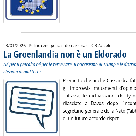
di:
23/01/2026
- Politica energetica internazionale -
GB Zorzoli
La Groenlandia non è un Eldorado
. Sotto
. Pubb
Né per il petrolio né per le terre rare. Il narcisismo di Trump e le distraz
elezioni di mid term
Premetto che anche Cassandra fat
gli improvvisi mutamenti d’opin
Tuttavia, le dichiarazioni del tyc
rilasciate a Davos dopo l’inco
segretario generale della Nato (“a
Leggi 
di un futuro accordo rispet...