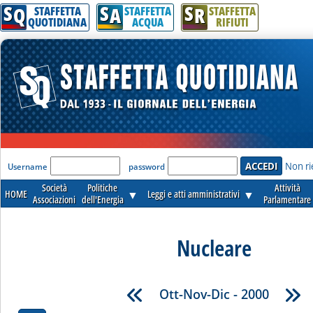
S
S
S
Q
A
R
STAFFETTA
STAFFETTA
STAFFETTA
QUOTIDIANA
ACQUA
RIFIUTI
'Modulo Login per accedere'
Non ri
Username
password
Società
Politiche
Attività
HOME
▼
Leggi e atti amministrativi
▼
Associazioni
dell'Energia
Parlamentare
Nucleare
Ott-Nov-Dic - 2000