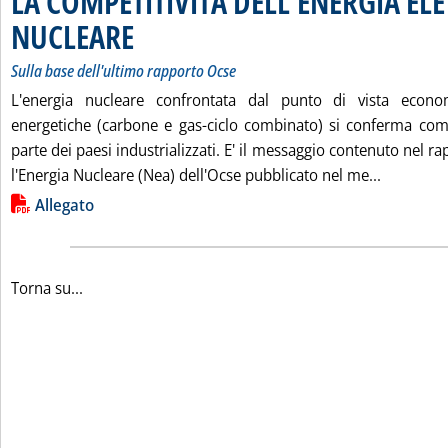
LA COMPETITIVITÀ DELL'ENERGIA EL
NUCLEARE
. Sottotitolo: Sulla base dell'ultimo rapporto Ocse
. Pubblicata sabato 14 ottobre 2000 alle 14.54.
Sulla base dell'ultimo rapporto Ocse
L'energia nucleare confrontata dal punto di vista econo
energetiche (carbone e gas-ciclo combinato) si conferma com
parte dei paesi industrializzati. E' il messaggio contenuto nel r
Leggi tu
l'Energia Nucleare (Nea) dell'Ocse pubblicato nel me...
Lista allegati PDF alla notizia
Allegato
Torna su...