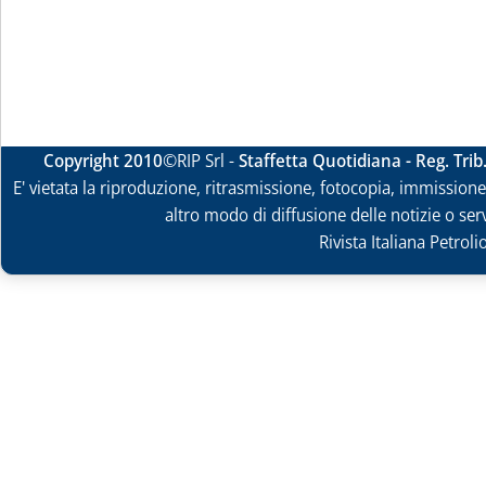
Copyright 2010
©RIP Srl -
Staffetta Quotidiana - Reg. Tri
E' vietata la riproduzione, ritrasmissione, fotocopia, immissione 
altro modo di diffusione delle notizie o ser
Rivista Italiana Petrol