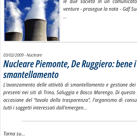
le due società in un comunicato
venture -
prosegue la nota -
Gdf Su
Leggi tutta la notizia: 'Nucleare,
...
03/02/2009
- Nucleare
Nucleare Piemonte, De Ruggiero: bene i
smantellamento
. Pubblicata martedì 03 febbraio 2009 alle 15.1.
L'avanzamento delle attività di smantellamento e gestione dei 
presenti nei siti di Trino, Saluggia e Bosco Marengo. Di questo 
occasione del “tavolo della trasparenza”, l'organismo di consu
Leggi tutta la notizia:
tutti i soggetti interessati dall'emergen...
Torna su...