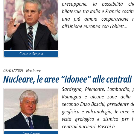
presuppone, la possibilità ch
bilaterale tra Italia e Francia costi
una più ampia cooperazione mu
Leg
all'Unione europea con l'obiett...
Claudio Scajola
05/03/2009
- Nucleare
Nucleare, le aree “idonee” alle centrali
. 
Sardegna, Piemonte, Lombardia, pa
Romagna e alcune zone della P
secondo Enzo Boschi, presidente del
geofisica e vulcanologia, le aree
vista geologico e sismico per l'i
Leggi tu
centrali nucleari. Boschi h...
Enzo Boschi