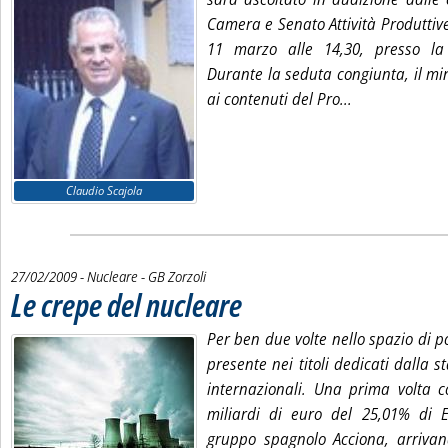
Camera e Senato Attività Produttiv
11 marzo alle 14,30, presso l
Durante la seduta congiunta, il mini
Leggi tutta la
ai contenuti del Pro...
Claudio Scajola
di:
27/02/2009
- Nucleare -
GB Zorzoli
Le crepe del nucleare
. Pubblicata venerdì 27 febbraio 2009 alle 15.5.
Per ben due volte nello spazio di po
presente nei titoli dedicati dalla 
internazionali. Una prima volta c
miliardi di euro del 25,01% di 
gruppo spagnolo Acciona, arrivan