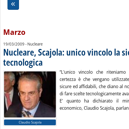
Marzo
19/03/2009
- Nucleare
Nucleare, Scajola: unico vincolo la s
tecnologica
. Pubblicata giovedì 19 marzo 2009 alle 14.56.
“L'unico vincolo che riteniam
certezza è che vengano utilizzate 
sicure ed affidabili, che diano al n
di fare scelte tecnologicamente ava
E' quanto ha dichiarato il min
economico, Claudio Scajola, parland
Claudio Scajola