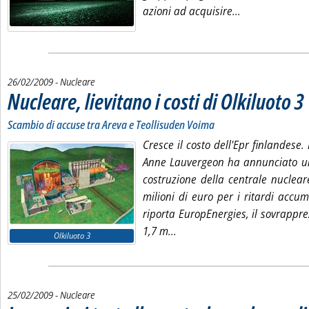
Leggi tutta la 
azioni ad acquisire...
26/02/2009
- Nucleare
Nucleare, lievitano i costi di Olkiluoto 3
.
.
Scambio di accuse tra Areva e Teollisuden Voima
Cresce il costo dell'Epr finlandese.
Anne Lauvergeon ha annunciato un
costruzione della centrale nuclear
milioni di euro per i ritardi accu
riporta
EuropEnergies
, il sovrappr
Leggi tutta la notizia: 'Nucle
1,7 m...
Olkiluoto 3
25/02/2009
- Nucleare