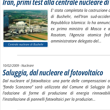
Iran, primi test alla centrale nucleare d
E' stata completata la costruzione 
di Bushehr, nell'Iran sud-occide
Repubblica Islamica: lo ha annunci
ex primo ministro di Mosca e at
Rosatom, l'Agenzia atomica fe
Leggi
amministratore delegato del...
Centrale nucleare di Bushehr
10/02/2009
- Nucleare
Saluggia, dal nucleare al fotovoltaico
. Pubb
Dal nucleare al fotovoltaico: una parte delle compensazioni o
“fondo Scanzano” sarà utilizzata dal Comune di Saluggia (Ve
l'adozione di forme di produzione di energia rinnovabili
Leggi tut
l'installazione di pannelli fotovoltaici per la produzion...