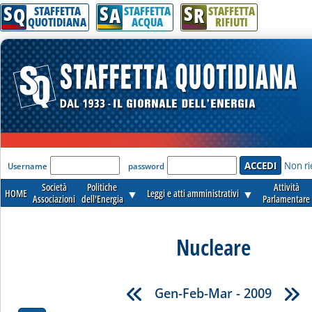
S
S
S
Q
A
R
STAFFETTA
STAFFETTA
STAFFETTA
QUOTIDIANA
ACQUA
RIFIUTI
'Modulo Login per accedere'
Non ri
Username
password
Società
Politiche
Attività
HOME
▼
Leggi e atti amministrativi
▼
Associazioni
dell'Energia
Parlamentare
Nucleare
Gen-Feb-Mar - 2009