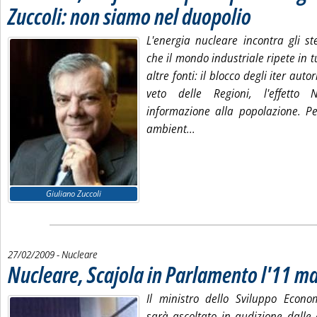
Zuccoli: non siamo nel duopolio
. Pubblicata venerdì 2
L'energia nucleare incontra gli ste
che il mondo industriale ripete in tu
altre fonti: il blocco degli iter autor
veto delle Regioni, l'effetto
informazione alla popolazione. Pe
Leggi tutta la notizia: 'N
ambient...
Giuliano Zuccoli
27/02/2009
- Nucleare
Nucleare, Scajola in Parlamento l'11 m
Il ministro dello Sviluppo Econom
sarà ascoltato in audizione dalle 