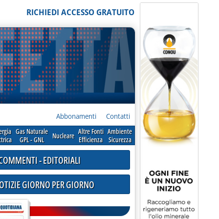
RICHIEDI ACCESSO GRATUITO
Abbonamenti
Contatti
ergia
Gas Naturale
Altre Fonti
Ambiente
Nucleare
ttrica
GPL - GNL
Efficienza
Sicurezza
COMMENTI - EDITORIALI
NOTIZIE GIORNO PER GIORNO