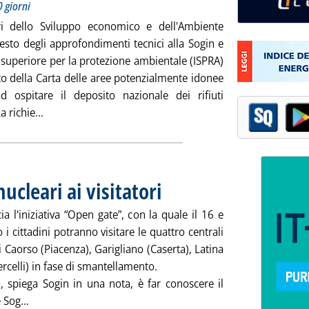
 giorni
ri dello Sviluppo economico e dell'Ambiente
esto degli approfondimenti tecnici alla Sogin e
to superiore per la protezione ambientale (ISPRA)
to della Carta delle aree potenzialmente idonee
d ospitare il deposito nazionale dei rifiuti
Leggi tutta la notizia: 'Deposito nucleare, ministeri c
a richie...
nucleari ai visitatori
. Pubblicata martedì 14 aprile 2015 alle 17.2
ia l'iniziativa “Open gate”, con la quale il 16 e
i cittadini potranno visitare le quattro centrali
i Caorso (Piacenza), Garigliano (Caserta), Latina
ercelli) in fase di smantellamento.
o, spiega Sogin in una nota, è far conoscere il
Leggi tutta la notizia: 'Sogin apre le centrali nucleari ai vi
 Sog...