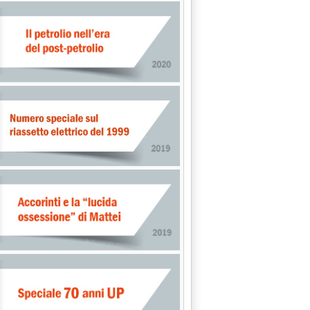
lia nel serbatoio del reattore Epr in Normandia'