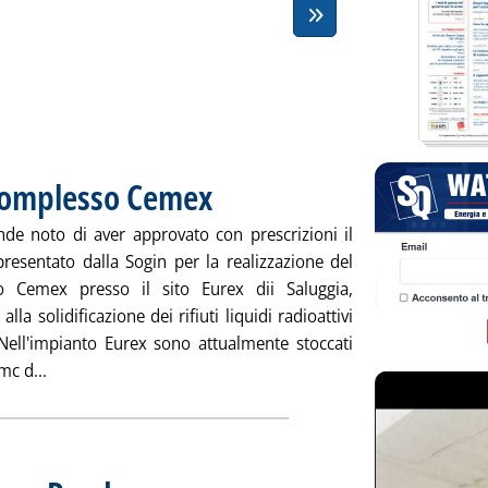
 complesso Cemex
. Pubblicata venerdì 26 giugno 2015 alle 9.55.
ende noto di aver approvato con prescrizioni il
presentato dalla Sogin per la realizzazione del
o Cemex presso il sito Eurex dii Saluggia,
 alla solidificazione dei rifiuti liquidi radioattivi
 Nell'impianto Eurex sono attualmente stoccati
Leggi tutta la notizia: 'Ispra, ok a Sogin per complesso 
mc d...
. Pubblicata venerdì 19 giugno 2015 alle 15.49.