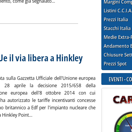
Leggi tutta la notizia: 'Deposito nucl
ento, come già segnalato...
Margini Com
Listini C.C.I.A
Prezzi Italia
Stacchi Italia
Medie Extra-
Andamento E
e il via libera a Hinkley
Chiusure Set
Prezzi Spot
.42.
ta sulla Gazzetta Ufficiale dell'Unione europea
EVENTI - 
 28 aprile la decisione 2015/658 della
one europea dell'8 ottobre 2014 con cui
ha autorizzato le tariffe incentivanti concesse
no britannico a Edf per l'impianto nucleare che
Leggi tutta la notizia: 'Nucleare, in Gazzetta Ue 
a Hinkley Point...
ia