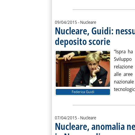
09/04/2015
- Nucleare
Nucleare, Guidi: ness
deposito scorie
. Pubblicata giov
“Ispra ha
Sviluppo
relazione 
alle aree
nazional
tecnologic
Federica Guidi
07/04/2015
- Nucleare
Nucleare, anomalia nel
. Pubblicata martedì 