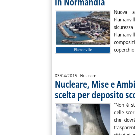
in Normandia
Nuova an
Flamanvill
sicurezza
Flamanvil
composizi
coperchio 
Flamanville
03/04/2015
- Nucleare
Nucleare, Mise e Amb
scelta per deposito sc
“Non è st
delle scor
che dovrà
traspare