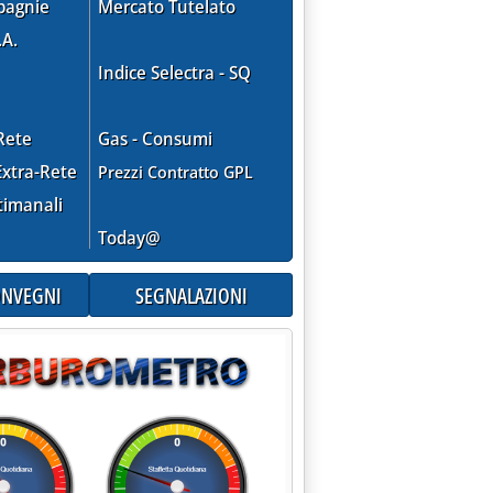
eare, altro tempo per la Carta dei siti'
pagnie
Mercato Tutelato
.A.
Indice Selectra - SQ
Rete
Gas - Consumi
xtra-Rete
Prezzi Contratto GPL
timanali
Today@
CONVEGNI
SEGNALAZIONI
il via libera a Hinkley Point'