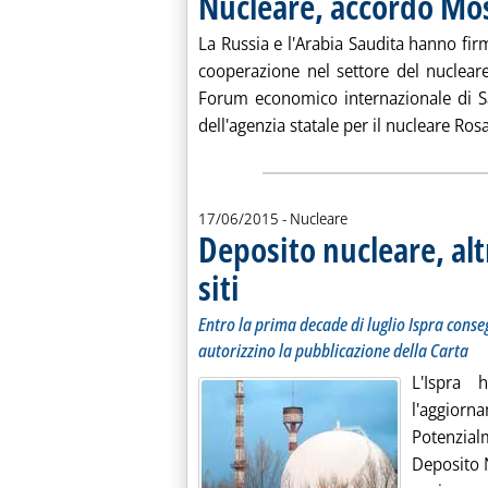
Nucleare, accordo Mo
La Russia e l'Arabia Saudita hanno fir
cooperazione nel settore del nucleare
Forum economico internazionale di S
dell'agenzia statale per il nucleare Ros
17/06/2015
- Nucleare
Deposito nucleare, alt
siti
. Sottotitolo: Entro la prima decade di luglio Is
. Pubblicata mercoledì 17 giugno 2015 alle 13.7
Entro la prima decade di luglio Ispra conse
autorizzino la pubblicazione della Carta
L'Ispra 
l'aggior
Potenzial
Deposito 