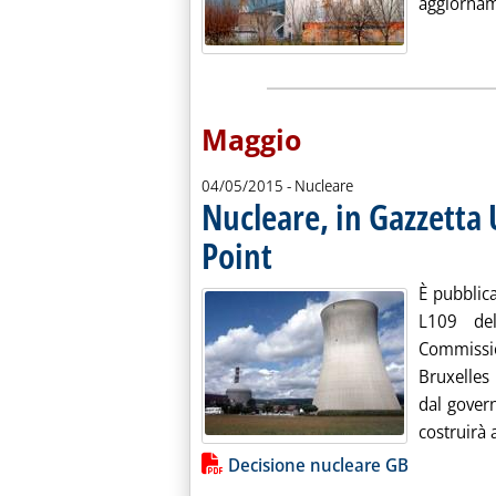
aggiornam
Maggio
04/05/2015
- Nucleare
Nucleare, in Gazzetta U
Point
. Pubblicata lunedì 04 maggio 2015 alle 17
È pubblica
L109 del
Commissi
Bruxelles 
dal gover
costruirà 
Lista allegati PDF alla notiz
Decisione nucleare GB