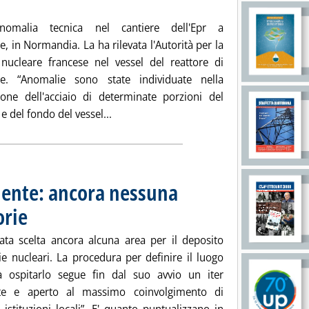
omalia tecnica nel cantiere dell'Epr a
e, in Normandia. La ha rilevata l'Autorità per la
 nucleare francese nel vessel del reattore di
le. “Anomalie sono state individuate nella
one dell'acciaio di determinate porzioni del
Leggi tutta la notizia: 'Nucleare, anoma
e del fondo del vessel...
iente: ancora nessuna
orie
. Pubblicata venerdì 03 aprile 2015 alle 14.26.
ata scelta ancora alcuna area per il deposito
ie nucleari. La procedura per definire il luogo
 ospitarlo segue fin dal suo avvio un iter
nte e aperto al massimo coinvolgimento di