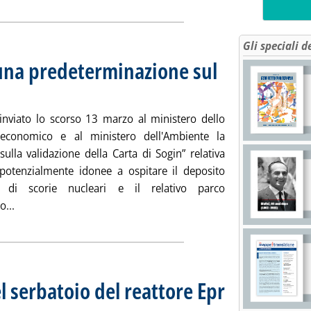
Gli speciali d
una predeterminazione sul
edì 09 aprile 2015 alle 17.32.
 inviato lo scorso 13 marzo al ministero dello
 economico e al ministero dell'Ambiente la
sulla validazione della Carta di Sogin” relativa
 potenzialmente idonee a ospitare il deposito
e di scorie nucleari e il relativo parco
Leggi tutta la notizia: 'Nucleare, Guidi: nessuna predetermi
o...
 serbatoio del reattore Epr
07 aprile 2015 alle 14.50.