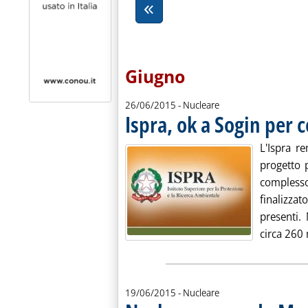
Giugno
26/06/2015
- Nucleare
Ispra, ok a Sogin per
L'Ispra r
progetto 
compless
finalizzato
presenti.
circa 260 
19/06/2015
- Nucleare