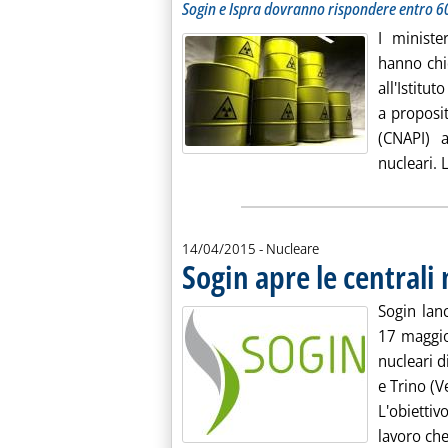
Sogin e Ispra dovranno rispondere entro 60
I ministe
hanno chi
all'Istitu
a proposi
(CNAPI) a
nucleari. L
14/04/2015
- Nucleare
Sogin apre le centrali 
Sogin lanc
17 maggio 
nucleari d
e Trino (V
L'obiettiv
lavoro che