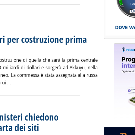
eri per costruzione prima
0 aprile 2015 alle 15.15.
costruzione di quella che sarà la prima centrale
0 miliardi di dollari e sorgerà ad Akkuyu, nella
aneo. La commessa è stata assegnata alla russa
Leggi tutta la notizia: 'Nucleare, al via cantieri per costr
uì ...
nisteri chiedono
ta dei siti
. Sottotitolo: Sogin e Ispra dovranno rispondere entro 60 giorni
. Pubblicata giovedì 16 aprile 2015 alle 16.50.