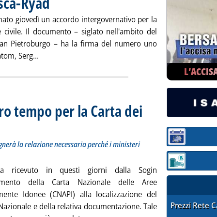
sca-Ryad
mato giovedì un accordo intergovernativo per la
 civile. Il documento – siglato nell'ambito del
an Pietroburgo – ha la firma del numero uno
Leggi tutta la notizia: 'Nucleare, accordo Mosca-Ry
atom, Serg...
L’ACCIS
ro tempo per la Carta dei
pra consegnerà la relazione necessaria perché i ministeri autorizzino la pubblicazione della Car
.
Sezione:
gnerà la relazione necessaria perché i ministeri
Sezione: quotaz
ha ricevuto in questi giorni dalla Sogin
namento della Carta Nazionale delle Aree
mente Idonee (CNAPI) alla localizzazione del
STAFFETTA PRE
Prezzi Rete 
Nazionale e della relativa documentazione. Tale