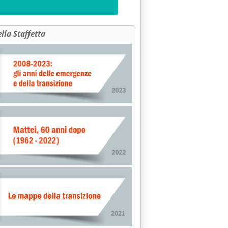
ella Staffetta
nazione sul deposito scorie'