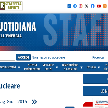
R
STAFFETTA
RIFIUTI
e'
Non riesco ad accedere
Ricerca
Attività
Mercati e
Distribuzione
En
amministrativi
▼
▼
▼
Petrolio
▼
Parlamentare
Prezzi
e Consumi
Ele
ucleare
LE 
ag-Giu - 2015