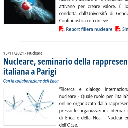
attivano per creare valore. È l
condotta dall'Università di Geno
Leggi tu
Confindustria con un eve...
Lista allegati PDF alla notizia
Report filiera nucleare
Si
15/11/2021
- Nucleare
Nucleare, seminario della rapprese
italiana a Parigi
. Sottotitolo: Con la collaborazione dell'Enea
. Pubblicata lunedì 15 novembre 2021 alle 15.33.
Con la collaborazione dell'Enea
“Ricerca e dialogo internazion
nucleare - Quale ruolo per l'Italia?”
online organizzato dalla rappresen
presso le organizzazioni internazi
di Enea e della Nea – Nuclear e
dell'Ocse.