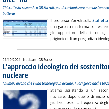
Chicco Testa risponde a GB Zorzoli: per decarbonizzare non bastano eol
batterie
Il professor Zorzoli sulla
Staffetta
una garbata ma ferma contestazi
gli oppositori della tecnologi
prigionieri di un pregiudizio ideologi
di:
01/10/2021
- Nucleare -
GB Zorzoli
L'approccio ideologico dei sostenitor
nucleare
. Sottotitolo: I numeri dicono che è una tecnologia in declino. Fuori g
. Pubblicata venerdì 01 ottobre 2021 alle 11.11.
I numeri dicono che è una tecnologia in declino. Fuori gioco anche ter
Stiamo assistendo a un secon
nucleare, dopo quello di inizio s
giudizio fosse la frequenza degli
dovrei rispondere con un sì.