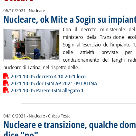
06/10/2021
- Nucleare
Nucleare, ok Mite a Sogin su impian
Con il decreto ministeriale de
ministero della Transizione eco
Sogin all'esercizio dell'impianto 
delle attività previste per
condizionamento dei fanghi radio
Leggi tutta la notizia: 'N
nucleare di Latina, nel rispetto delle...
Lista allegati PDF alla notizia
2021 10 05 decreto 4 10 2021 leco
2021 10 05 doc ISIN AP 2021 09 LATINA
2021 10 05 Parere ISIN allegato 1
di:
04/10/2021
- Nucleare -
Chicco Testa
Nucleare e transizione, qualche dom
dice "no"
. Sottotitolo: Chicco Testa risponde a GB Zorzoli: per decarbonizzare
. Pubblicata lunedì 04 ottobre 2021 alle 11.8.