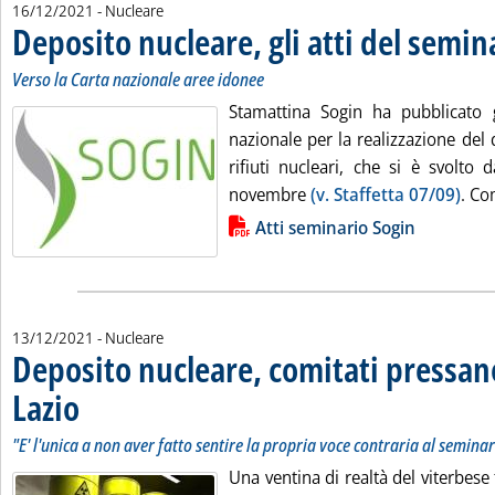
16/12/2021
- Nucleare
Deposito nucleare, gli atti del semin
Verso la Carta nazionale aree idonee
Stamattina Sogin ha pubblicato g
nazionale per la realizzazione del
rifiuti nucleari, che si è svolto
novembre
(v. Staffetta 07/09)
. Co
Lista allegati PDF alla notizia
Atti seminario Sogin
13/12/2021
- Nucleare
Deposito nucleare, comitati pressan
Lazio
. Sottotitolo: "E' l'unica a non aver fatto sentire la propria voce contraria al s
. Pubblicata lunedì 13 dicembre 2021 alle 16.33.
"E' l'unica a non aver fatto sentire la propria voce contraria al semina
Una ventina di realtà del viterbese t