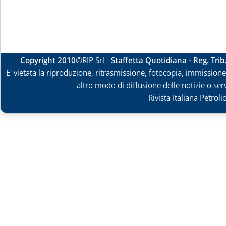
Copyright 2010
©RIP Srl -
Staffetta Quotidiana - Reg. Tri
E' vietata la riproduzione, ritrasmissione, fotocopia, immissione 
altro modo di diffusione delle notizie o ser
Rivista Italiana Petrol