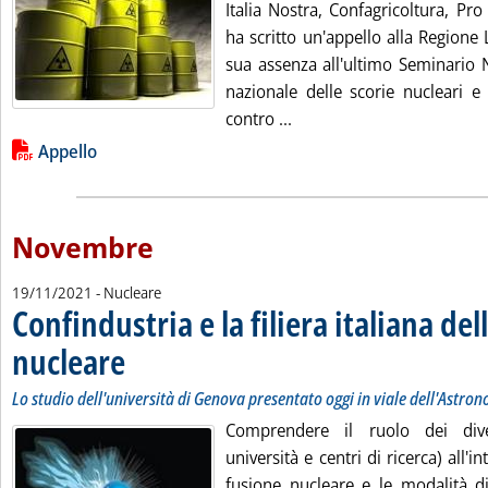
Italia Nostra, Confagricoltura, Pr
ha scritto un'appello alla Regione
sua assenza all'ultimo Seminario 
nazionale delle scorie nucleari e 
Leggi tutta la notizia: '
contro ...
Lista allegati PDF alla notizia
Appello
Novembre
19/11/2021
- Nucleare
Confindustria e la filiera italiana del
nucleare
. Sottotitolo: Lo studio dell'università di Genova presentato oggi in vi
. Pubblicata venerdì 19 novembre 2021 alle 15.11.
Lo studio dell'università di Genova presentato oggi in viale dell'Astro
Comprendere il ruolo dei dive
università e centri di ricerca) all'in
fusione nucleare e le modalità di