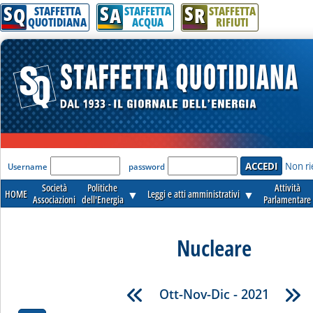
S
S
S
Q
A
R
STAFFETTA
STAFFETTA
STAFFETTA
QUOTIDIANA
ACQUA
RIFIUTI
'Modulo Login per accedere'
Non ri
Username
password
Società
Politiche
Attività
HOME
▼
Leggi e atti amministrativi
▼
Associazioni
dell'Energia
Parlamentare
Nucleare
Ott-Nov-Dic - 2021