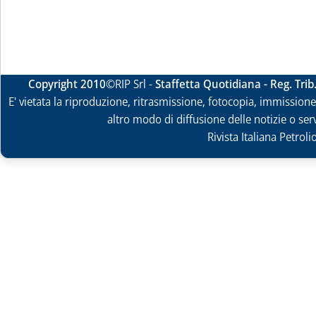
Copyright 2010
©RIP Srl -
Staffetta Quotidiana - Reg. Tri
E' vietata la riproduzione, ritrasmissione, fotocopia, immissione 
altro modo di diffusione delle notizie o ser
Rivista Italiana Petrol