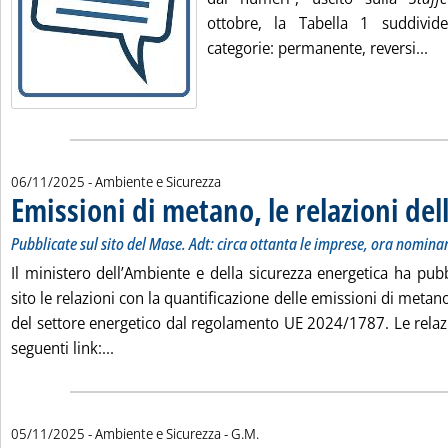
ottobre, la Tabella 1 suddivi
Leg
categorie: permanente, reversi...
06/11/2025
- Ambiente e Sicurezza
Emissioni di metano, le relazioni del
Pubblicate sul sito del Mase. Adt: circa ottanta le imprese, ora nomin
Il ministero dell’Ambiente e della sicurezza energetica ha pubb
sito le relazioni con la quantificazione delle emissioni di metan
del settore energetico dal regolamento UE 2024/1787. Le relazi
Leggi tutta la notizia: 'Emissioni di metano, le 
seguenti link:...
di:
05/11/2025
- Ambiente e Sicurezza -
G.M.