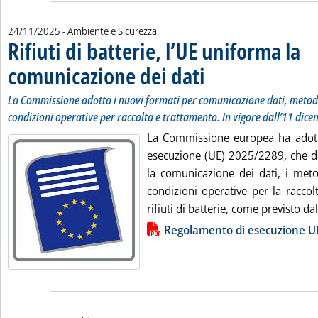
24/11/2025
- Ambiente e Sicurezza
Rifiuti di batterie, l’UE uniforma la
comunicazione dei dati
. Sottotitolo: La Commissione ado
. Pubblicata lunedì 24 novembre 
La Commissione adotta i nuovi formati per comunicazione dati, metodi
condizioni operative per raccolta e trattamento. In vigore dall’11 dic
La Commissione europea ha adott
esecuzione (UE) 2025/2289, che de
la comunicazione dei dati, i meto
condizioni operative per la raccol
rifiuti di batterie, come previsto dal.
Lista allegati PDF alla notizia
Regolamento di esecuzione U