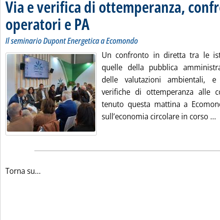
Via e verifica di ottemperanza, conf
operatori e PA
. Sottotitolo: Il seminario Dupont Energetica a Ecomond
. Pubblicata mercoledì 05 novembre 2025 alle 18.31.
Il seminario Dupont Energetica a Ecomondo
Un confronto in diretta tra le is
quelle della pubblica amministr
delle valutazioni ambientali, e
verifiche di ottemperanza alle c
tenuto questa mattina a Ecomond
L
sull’economia circolare in corso ...
Torna su...