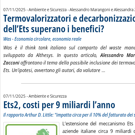
di:
07/11/2025
- Ambiente e Sicurezza -
Alessandro Marangoni e Alessandra 
Termovalorizzatori e decarbonizzazio
dell’Ets superano i benefici?
. Sottotitolo: Was - 
. Pubblicata venerdì 
Was - Economia circolare, economia reale
Was è il think tank italiano sul comparto del waste mana
sviluppato da Althesys. In questo articolo,
Alessandro Mar
Zacconi
affrontano il tema della possibile inclusione dei termova
Leggi tutta la
Ets. Un’ipotesi, avvertono gli autori, da valutare
...
07/11/2025
- Ambiente e Sicurezza
Ets2, costi per 9 miliardi l’anno
. Sottotitolo: 
. Pubblicata 
Il rapporto Arthur D. Little: “impatta circa per il 10% del fatturato dei 
L’estensione del meccanismo Ets 
aziende italiane circa 9 miliardi 