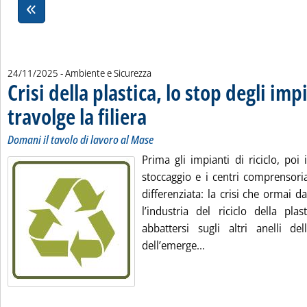
24/11/2025
- Ambiente e Sicurezza
Crisi della plastica, lo stop degli imp
travolge la filiera
. Sottotitolo: Domani il tavolo di lavoro al Mase
. Pubblicata lunedì 24 novembre 2025 alle 15.33
Domani il tavolo di lavoro al Mase
Prima gli impianti di riciclo, poi 
stoccaggio e i centri comprensorial
differenziata: la crisi che ormai 
l’industria del riciclo della pla
abbattersi sugli altri anelli dell
Leggi tutta la notizia:
dell’emerge...