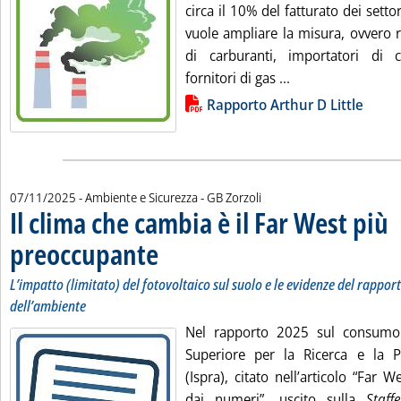
circa il 10% del fatturato dei setto
vuole ampliare la misura, ovvero ra
di carburanti, importatori di c
Leggi tutta la noti
fornitori di gas ...
Lista allegati PDF alla notizia
Rapporto Arthur D Little
di:
07/11/2025
- Ambiente e Sicurezza -
GB Zorzoli
Il clima che cambia è il Far West più
preoccupante
. Sottotitolo: L’impatto (limitato) del fotovoltaico sul suo
. Pubblicata venerdì 07 novembre 2025 alle 11.1.
L’impatto (limitato) del fotovoltaico sul suolo e le evidenze del rapport
dell’ambiente
Nel rapporto 2025 sul consumo d
Superiore per la Ricerca e la P
(Ispra), citato nell’articolo “Far W
dai numeri”, uscito sulla
Staffe