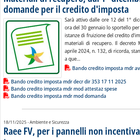
domande per il credito d'imposta
. Pubbl
Sarà attivo dalle ore 12 del 1° di
ora del 30 gennaio lo sportello per
istanze di fruizione del credito d'i
materiali di recupero. Il decreto
aprile 2024, n. 132, di ricorda, sta
Leggi tutta la notizia: 'Ma
a que...
Lista allegati PDF alla notizia
Bando credito imposta mdr av
Bando credito imposta mdr decr dir 353 17 11 2025
Bando credito imposta mdr mod attestaz spese
Bando credito imposta mdr mod domanda
18/11/2025
- Ambiente e Sicurezza
Raee FV, per i pannelli non incentiva
. Sottotitolo: L'attuale sistema di finanziamento non basterà a coprire 
. Pubblicata martedì 18 novembre 2025 alle 11.7.