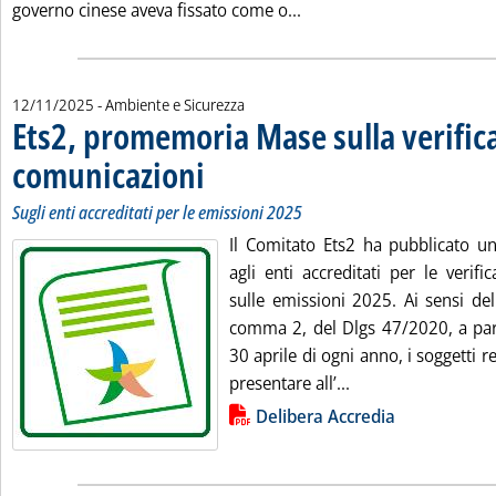
Leggi tutta la notizia: 'E
governo cinese aveva fissato come o...
12/11/2025
- Ambiente e Sicurezza
Ets2, promemoria Mase sulla verifica
comunicazioni
. Sottotitolo: Sugli enti accreditati per le emissioni 2025
. Pubblicata mercoledì 12 novembre 2025 alle 10.43.
Sugli enti accreditati per le emissioni 2025
Il Comitato Ets2 ha pubblicato u
agli enti accreditati per le verif
sulle emissioni 2025. Ai sensi dell
comma 2, del Dlgs 47/2020, a part
30 aprile di ogni anno, i soggetti
Leggi tutta la noti
presentare all’...
Lista allegati PDF alla notizia
Delibera Accredia