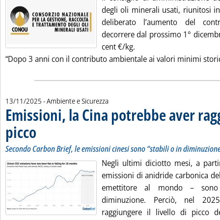
degli oli minerali usati, riunitosi
deliberato l’aumento del cont
decorrere dal prossimo 1° dicembr
cent €/kg.
“Dopo 3 anni con il contributo ambientale ai valori minimi storici
13/11/2025
- Ambiente e Sicurezza
Emissioni, la Cina potrebbe aver ragg
picco
. Sottotitolo: Secondo Carbon Brief, le emissioni cinesi sono “stabili o in dimin
. Pubblicata giovedì 13 novembre 2025 alle 9.42.
Secondo Carbon Brief, le emissioni cinesi sono “stabili o in diminuzione
Negli ultimi diciotto mesi, a par
emissioni di anidride carbonica del
emettitore al mondo – sono 
diminuzione. Perciò, nel 202
raggiungere il livello di picco d