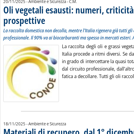
di:
20/11/2025
- Ambiente e Sicurezza -
C.M.
Oli vegetali esausti: numeri, criticità
prospettive
. Sottotitolo: La raccolta domestica non decolla, mentre l'Italia
. Pubblicata giovedì 20 novembre 2025 alle 16.15.
La raccolta domestica non decolla, mentre l'Italia rigenera già tutti gli o
professionale. Il 90% va ai biocarburanti ma spesso in mercati esteri. 
La raccolta degli oli e grassi veget
Italia procede a ritmi diversi. Se da
in grado di intercettare la quasi tota
dal circuito professionale, dall’alt
fatica a decollare. Tutti gli oli racco
18/11/2025
- Ambiente e Sicurezza
Materiali di recupero, dal 1° dicemb