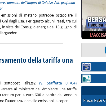
are l'aumento dell'import di Gnl Usa. Adt: profonda
vo”
emissioni di metano potrebbe ostacolare il
 Gnl dagli Usa. Per questo alcuni Paesi, tra cui
in vista del Consiglio energia del 16 giugno, di
Leggi tutta la notizia: 'Emissioni metano, sul tavo
llargandon...
L’ACCIS
ersamento della tariffa una
1 dicembre
le 14.4.
Sezione:
Sezione: quotaz
ti sottoposti all'Ets2
(v. Staffetta 01/04)
versare al ministero dell'Ambiente una tariffa
 tantum pari a euro 600 a partire dall'anno in
STAFFETTA PRE
Prezzi Rete 
Leggi tutta la notizi
no l'autorizzazione alle emissioni, a coper...