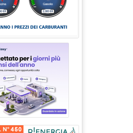
rdo Cnr-Conou per smaltimento, recupero e rigenerazione'