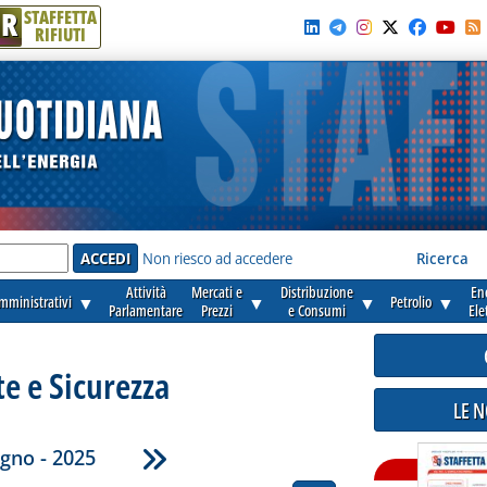
R
STAFFETTA
RIFIUTI
e'
Non riesco ad accedere
Ricerca
Attività
Mercati e
Distribuzione
En
amministrativi
▼
▼
▼
Petrolio
▼
Parlamentare
Prezzi
e Consumi
Ele
e e Sicurezza
LE 
gno - 2025