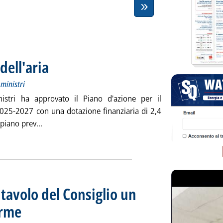
dell'aria
. Sottotitolo: Approvato venerdì scorso dal Consiglio dei ministri
. Pubblicata martedì 24 giugno 2025 alle 10.42.
 ministri
nistri ha approvato il Piano d'azione per il
 2025-2027 con una dotazione finanziaria di 2,4
Leggi tutta la notizia: 'Smog, il Piano qualità dell'ar
l piano prev...
ia
tavolo del Consiglio un
orme
. Sottotitolo: Secondo alcuni governi potrebbero ostacolare l'aumento dell'import di G
. Pubblicata mercoledì 11 giugno 2025 alle 19.5.