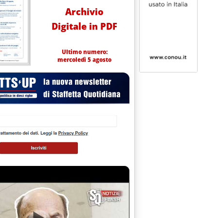
Archivio
Digitale in PDF
Ultimo numero:
mercoledì 5 agosto
ia'
nl Usa. Adt: profonda preoccupazione, l'Italia respinga il tentativo”