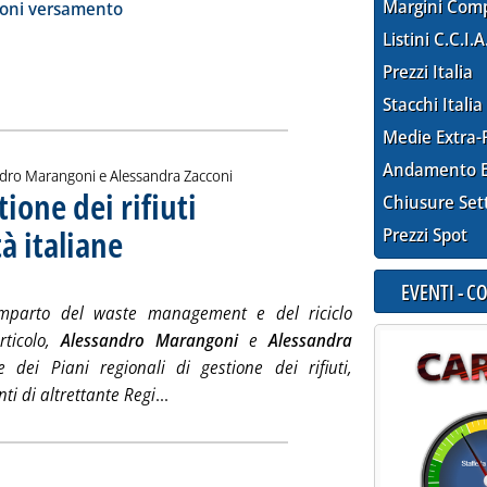
ia
Margini Com
ioni versamento
Listini C.C.I.A
Prezzi Italia
Stacchi Italia
Medie Extra-
Andamento E
dro Marangoni e Alessandra Zacconi
tione dei rifiuti
Chiusure Set
à italiane
Prezzi Spot
. Sottotitolo: Economia circolare, economia reale
. Pubblicata venerdì 06 giugno 2025 alle 10.49.
EVENTI - 
omparto del waste management e del riciclo
rticolo,
Alessandro Marangoni
e
Alessandra
 dei Piani regionali di gestione dei rifiuti,
Leggi tutta la notizia: 'I Piani regionali di
i di altrettante Regi
...