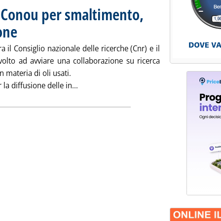
r-Conou per smaltimento,
one
. Pubblicata martedì 03 giugno 2025 alle 13.23.
 il Consiglio nazionale delle ricerche (Cnr) e il
volto ad avviare una collaborazione su ricerca
n materia di oli usati.
Leggi tutta la notizia: 'Oli usati: acco
a diffusione delle in...