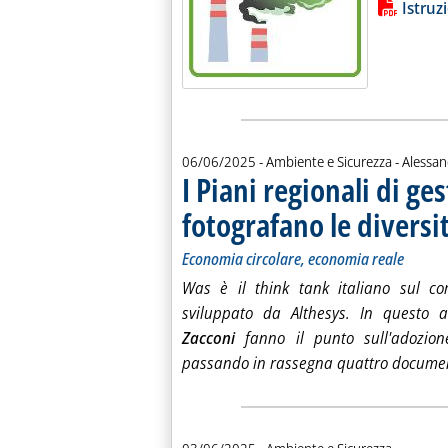
Lista allegati PDF alla notiz
Istruz
di:
06/06/2025
- Ambiente e Sicurezza -
Alessan
I Piani regionali di ges
fotografano le diversit
Economia circolare, economia reale
Was è il think tank italiano sul c
sviluppato da Althesys. In questo a
Zacconi
fanno il punto sull'adozione
passando in rassegna quattro document