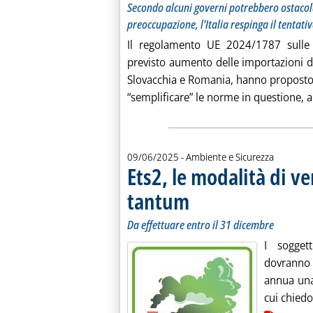
Secondo alcuni governi potrebbero ostacol
preoccupazione, l'Italia respinga il tentati
Il regolamento UE 2024/1787 sulle 
previsto aumento delle importazioni di
Slovacchia e Romania, hanno proposto, 
“semplificare” le norme in questione, a
09/06/2025
- Ambiente e Sicurezza
Ets2, le modalità di v
tantum
. Sottotitolo: Da effettuare entro il 3
. Pubblicata lunedì 09 giugno 2025 al
Da effettuare entro il 31 dicembre
I sogget
dovranno 
annua una
cui chiedo