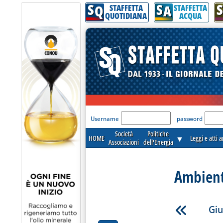
S
S
S
Q
A
STAFFETTA
STAFFETTA
QUOTIDIANA
ACQUA
'Modulo Login per acceder
Username
password
Società
Politiche
HOME
▼
Leggi e atti 
Associazioni
dell'Energia
Ambient
Giu