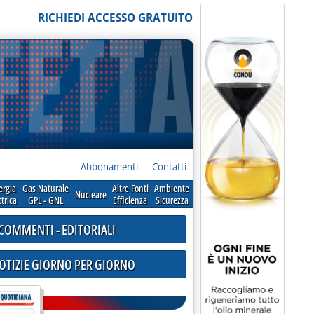
RICHIEDI ACCESSO GRATUITO
Abbonamenti
Contatti
ergia
Gas Naturale
Altre Fonti
Ambiente
Nucleare
ttrica
GPL - GNL
Efficienza
Sicurezza
COMMENTI - EDITORIALI
NOTIZIE GIORNO PER GIORNO