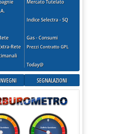
pagnie
Mercato Tutelato
.A.
Indice Selectra - SQ
Rete
Gas - Consumi
xtra-Rete
Prezzi Contratto GPL
timanali
Today@
CONVEGNI
SEGNALAZIONI
 gestione dei rifiuti fotografano le diversità italiane '