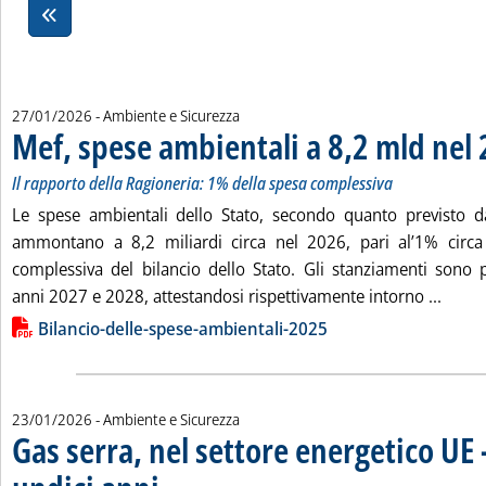
27/01/2026
- Ambiente e Sicurezza
Mef, spese ambientali a 8,2 mld nel
Il rapporto della Ragioneria: 1% della spesa complessiva
Le spese ambientali dello Stato, secondo quanto previsto da
ammontano a 8,2 miliardi circa nel 2026, pari al’1% circa
complessiva del bilancio dello Stato. Gli stanziamenti sono p
Leggi 
anni 2027 e 2028, attestandosi rispettivamente intorno ...
Lista allegati PDF alla notizia
Bilancio-delle-spese-ambientali-2025
23/01/2026
- Ambiente e Sicurezza
Gas serra, nel settore energetico UE
. Sottotitolo: Eurostat: tra 2013 e 2024 complessivamente emis
. Pubblicata venerdì 23 gennaio 2026 alle 11.32.