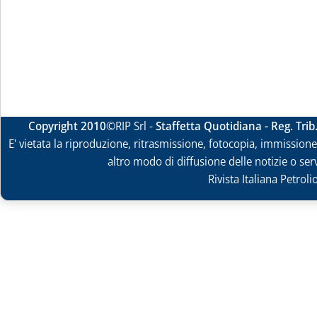
Copyright 2010
©RIP Srl -
Staffetta Quotidiana - Reg. Tri
E' vietata la riproduzione, ritrasmissione, fotocopia, immissione 
altro modo di diffusione delle notizie o ser
Rivista Italiana Petrol