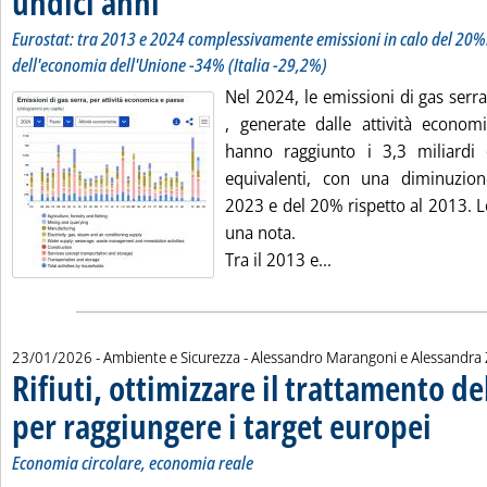
undici anni
Eurostat: tra 2013 e 2024 complessivamente emissioni in calo del 20%.
dell'economia dell'Unione -34% (Italia -29,2%)
Nel 2024, le emissioni di gas serr
, generate dalle attività economi
hanno raggiunto i 3,3 miliardi 
equivalenti, con una diminuzion
2023 e del 20% rispetto al 2013. L
una nota.
Leggi tutta la notiz
Tra il 2013 e...
di:
23/01/2026
- Ambiente e Sicurezza -
Alessandro Marangoni e Alessandra 
Rifiuti, ottimizzare il trattamento de
per raggiungere i target europei
. Sottotit
. Pubblica
Economia circolare, economia reale