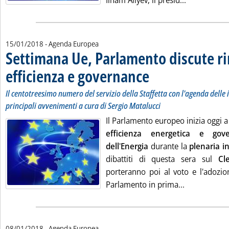
Ilham Aliyev, il presid...
15/01/2018
- Agenda Europea
Settimana Ue, Parlamento discute ri
efficienza e governance
. Sottotitolo: Il centotreesimo nu
. Pubblicata lunedì 15 gennaio 2
Il centotreesimo numero del servizio della Staffetta con l'agenda delle is
principali avvenimenti a cura di Sergio Matalucci
Il Parlamento europeo inizia oggi a
efficienza energetica e gov
dell
'
Energia
durante la
plenaria i
dibattiti di questa sera sul
Cl
porteranno poi al voto e l'adozio
Leggi tutta 
Parlamento in prima...
08/01/2018
- Agenda Europea