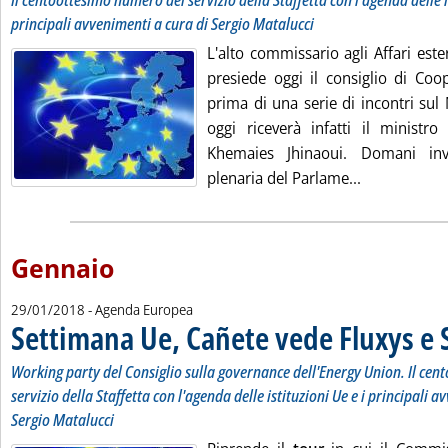
Il centoottesimo numero del servizio della Staffetta con l'agenda delle is
principali avvenimenti a cura di Sergio Matalucci
L'alto commissario agli Affari este
presiede oggi il consiglio di Coo
prima di una serie di incontri su
oggi riceverà infatti il ministro
Khemaies Jhinaoui. Domani inv
Leggi tutta 
plenaria del Parlame...
Gennaio
29/01/2018
- Agenda Europea
Settimana Ue, Cañete vede Fluxys e
Working party del Consiglio sulla governance dell'Energy Union. Il ce
servizio della Staffetta con l'agenda delle istituzioni Ue e i principali 
Sergio Matalucci