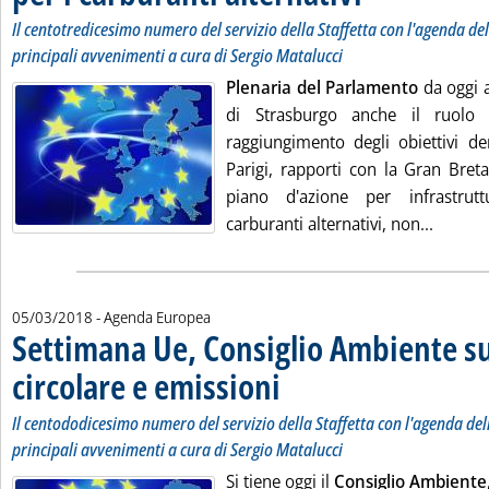
Il centotredicesimo numero del servizio della Staffetta con l'agenda delle
principali avvenimenti a cura di Sergio Matalucci
Plenaria del Parlamento
da oggi a 
di Strasburgo anche il ruolo 
raggiungimento degli obiettivi der
Parigi, rapporti con la Gran Bret
piano d'azione per infrastrut
Leggi t
carburanti alternativi, non...
05/03/2018
- Agenda Europea
Settimana Ue, Consiglio Ambiente s
circolare e emissioni
. Sottotitolo: Il centododicesimo numero 
. Pubblicata lunedì 05 marzo 2018 alle 
Il centododicesimo numero del servizio della Staffetta con l'agenda delle
principali avvenimenti a cura di Sergio Matalucci
Si tiene oggi il
Consiglio Ambiente