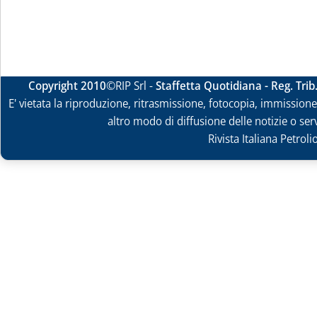
Copyright 2010
©RIP Srl -
Staffetta Quotidiana - Reg. Tri
E' vietata la riproduzione, ritrasmissione, fotocopia, immissione 
altro modo di diffusione delle notizie o ser
Rivista Italiana Petrol