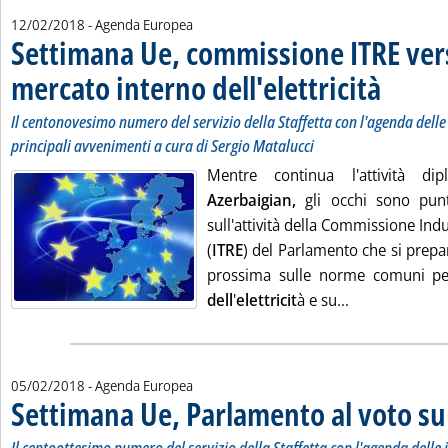
12/02/2018
- Agenda Europea
Settimana Ue, commissione ITRE vers
mercato interno dell'elettricità
. Sottotitolo:
. Pubblicata l
Il centonovesimo numero del servizio della Staffetta con l'agenda delle i
principali avvenimenti a cura di Sergio Matalucci
Mentre continua l'attività d
Azerbaigian,
gli occhi sono pun
sull'attività della Commissione Indu
(
ITRE
) del Parlamento che si prepa
prossima sulle norme comuni pe
Leggi tutta la
dell
'
elettricit
à e su...
05/02/2018
- Agenda Europea
Settimana Ue, Parlamento al voto su