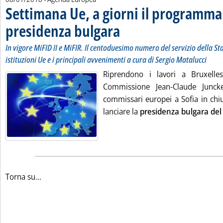
Settimana Ue, a giorni il programma
presidenza bulgara
. Sottotitolo: In vigore MiFID II e MiFIR. Il
. Pubblicata lunedì 08 gennaio 2018 alle 11
In vigore MiFID II e MiFIR. Il centoduesimo numero del servizio della St
istituzioni Ue e i principali avvenimenti a cura di Sergio Matalucci
Riprendono i lavori a Bruxelles
Commissione Jean-Claude Juncke
commissari europei a Sofia in chi
lanciare la
presidenza bulgara del 
Torna su...