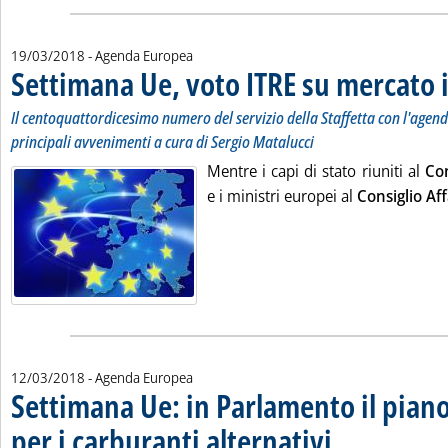
19/03/2018
- Agenda Europea
Settimana Ue, voto ITRE su mercato 
Il centoquattordicesimo numero del servizio della Staffetta con l'agenda 
principali avvenimenti a cura di Sergio Matalucci
Mentre i capi di stato riuniti al
Co
e i ministri europei al
Consiglio Aff
12/03/2018
- Agenda Europea
Settimana Ue: in Parlamento il pian
per i carburanti alternativi
. Sottotitolo: Il centotr
. Pubblicata lunedì 12 m