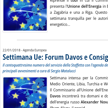
Riprende il
tour
in cui il Commis
presenta l'
Unione dell'Energia
in 
a Zagabria e una a Riga. Questo
settimana tranquilla per le auto
Leggi tutta la notizi
energetico...
22/01/2018
- Agenda Europea
Settimana Ue: Forum Davos e Consigl
Il centoquattresimo numero del servizio della Staffetta con l'agenda dell
principali avvenimenti a cura di Sergio Matalucci
Settimana intensa per la Commis
Medio Oriente, Libia, Turchia e 
Il Commissario all'Unione dell'En
Davos
incontrerà tra domani e d
dell'energia russo
Alexander Nov
Leggi tutta 