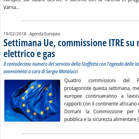
Leggi tutta la notizia: 'Settimana Ue: commissione Am
Varna...
19/02/2018
- Agenda Europea
Settimana Ue, commissione ITRE su
elettrico e gas
. Sottotitolo: Il centodecimo numero del servizio della St
. Pubblicata lunedì 19 febbraio 2018 alle 8.35.
Il centodecimo numero del servizio della Staffetta con l'agenda delle isti
avvenimenti a cura di Sergio Matalucci
Quattro commissioni del P
protagoniste questa settimana, ment
europee continueranno a lavor
rapporti con il continente africano 
Domani la Commissione per l'
pubblica e la sicurezza alimentare (