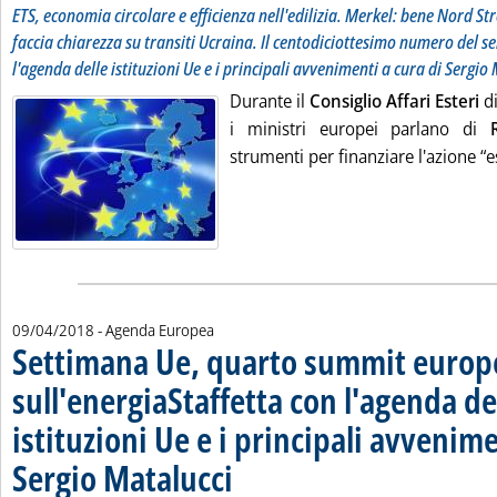
ETS, economia circolare e efficienza nell'edilizia. Merkel: bene Nord
faccia chiarezza su transiti Ucraina. Il centodiciottesimo numero del se
l'agenda delle istituzioni Ue e i principali avvenimenti a cura di Sergio
Durante il
Consiglio Affari Esteri
di
i ministri europei parlano di
strumenti per finanziare l'azione “e
09/04/2018
- Agenda Europea
Settimana Ue, quarto summit europ
sull'energia
Staffetta
con l'agenda de
. Sottotitolo: Il centodiciassettesimo numero del servizio della
istituzioni Ue e i principali avvenime
Sergio Matalucci
. Pubblicata lunedì 09 aprile 2018 alle 14.21.