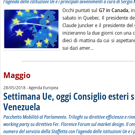
l'agenda delle istituzioni Ue e i principali avvenimenti a cura di Sergio
Occhi puntati sul
G7 in Canada
, i
sabato in Quebec. Il presidente d
Claude Juncker e il presidente del
inizieranno la due giorni con una 
dieci di mattina da cui si aspettano
Leggi tutta la noti
sui dazi amer...
Maggio
28/05/2018
- Agenda Europea
Settimana Ue, oggi Consiglio esteri s
Venezuela
. Sottotitolo: Pacchetto Mobilità al Parlamento. Triloghi su diretti
. Pubblicata lunedì 28 maggio 2018 alle 13.10.
Pacchetto Mobilità al Parlamento. Triloghi su direttive efficienza e rinn
working party su direttiva Fer. Florence Forum sul market design. Il c
numero del servizio della Staffetta con l'agenda delle istituzioni Ue e i