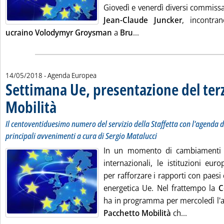
Giovedì e venerdì diversi commissari
Jean-Claude Juncker
, incontra
Leggi tutta la notizia:
ucraino Volodymyr Groysman
a
Bru
...
14/05/2018
- Agenda Europea
Settimana Ue, presentazione del ter
Mobilità
. Sottotitolo: Il centoventiduesimo numero del servizio della Staffetta 
. Pubblicata lunedì 14 maggio 2018 alle 13.31.
Il centoventiduesimo numero del servizio della Staffetta con l'agenda del
principali avvenimenti a cura di Sergio Matalucci
In un momento di cambiamenti ge
internazionali, le istituzioni eu
per rafforzare i rapporti con paesi 
energetica Ue. Nel frattempo la
C
ha in programma per mercoledì l'
Leggi tutt
Pacchetto Mobilità
ch...