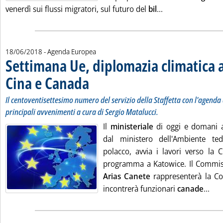
Leggi tutta la no
venerdì sui flussi migratori, sul futuro del
bil
...
18/06/2018
- Agenda Europea
Settimana Ue, diplomazia climatica a
Cina e Canada
. Sottotitolo: Il centoventisettesimo numero del servizio d
. Pubblicata lunedì 18 giugno 2018 alle 12.23.
Il centoventisettesimo numero del servizio della Staffetta con l'agenda d
principali avvenimenti a cura di Sergio Matalucci.
Il
ministeriale
di oggi e domani
dal ministero dell'Ambiente t
polacco, avvia i lavori verso la
programma a Katowice. Il Commis
Arias Canete
rappresenterà la C
Leg
incontrerà funzionari
canade
...