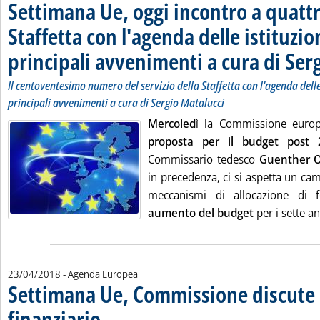
Settimana Ue, oggi incontro a quattr
Staffetta
con l'agenda delle istituzion
principali avvenimenti a cura di Ser
Il centoventesimo numero del servizio della
Staffetta
con l'agenda delle 
principali avvenimenti a cura di Sergio Matalucci
Mercoled
ì la Commissione europ
proposta per il budget post 
Commissario tedesco
Guenther O
in precedenza, ci si aspetta un ca
meccanismi di allocazione di
aumento del budget
per i sette an
23/04/2018
- Agenda Europea
Settimana Ue, Commissione discute
finanziario
. Sottotitolo: Cañete al Forum sulla raffinazione. Commissione Ind
. Pubblicata lunedì 23 aprile 2018 alle 13.10.