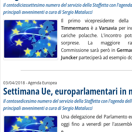
Il centodiciassettesimo numero del servizio della
Staffetta
con l'agenda 
principali avvenimenti a cura di Sergio Matalucci
Il primo vicepresidente del
Timmermans
è a
Varsavia
per in
cariche polacche. L'incontro pot
sorprese. La maggiore rap
Commissione sarà però in
Germa
Juncker
parteciperà ad esempio dom
03/04/2018
- Agenda Europea
Settimana Ue, europarlamentari in 
Il centosedicesimo numero del servizio della Staffetta con l'agenda delle
principali avvenimenti a cura di Sergio Matalucci
Una delegazione del Parlamento 
oggi fino a venerdì per l'assemble
Leggi tutta la notizia: 'Settim
e...