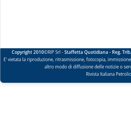
Copyright 2010
©RIP Srl -
Staffetta Quotidiana - Reg. Tri
E' vietata la riproduzione, ritrasmissione, fotocopia, immissione 
altro modo di diffusione delle notizie o ser
Rivista Italiana Petrol