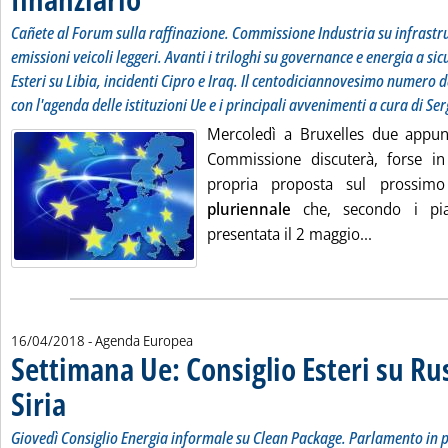
Cañete al Forum sulla raffinazione. Commissione Industria su infrastr
emissioni veicoli leggeri. Avanti i triloghi su governance e energia a s
Esteri su Libia, incidenti Cipro e Iraq. Il centodiciannovesimo numero de
con l'agenda delle istituzioni Ue e i principali avvenimenti a cura di Se
Mercoledì a Bruxelles due appunt
Commissione discuterà, forse in
propria proposta sul prossi
pluriennale
che, secondo i pia
Leggi tutt
presentata il 2 maggio...
16/04/2018
- Agenda Europea
Settimana Ue: Consiglio Esteri su Rus
Siria
. Sottotitolo: Giovedì Consiglio Energia informale su Clean Package. Parlamento i
. Pubblicata lunedì 16 aprile 2018 alle 13.21.
Giovedì Consiglio Energia informale su Clean Package. Parlamento in p