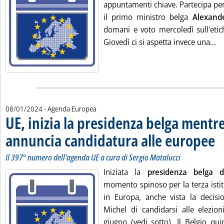
appuntamenti chiave. Partecipa per
il primo ministro belga
Alexand
domani e voto mercoledì sull'etich
Le
Giovedì ci si aspetta invece una...
08/01/2024
- Agenda Europea
UE, inizia la presidenza belga mentr
annuncia candidatura alle europee
. So
. P
Il 397° numero dell'agenda UE a cura di Sergio Matalucci
Iniziata la
presidenza belga d
momento spinoso per la terza isti
in Europa, anche vista la decisi
Michel di candidarsi alle elezion
giugno (vedi sotto). Il Belgio qu