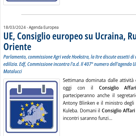
18/03/2024
- Agenda Europea
UE, Consiglio europeo su Ucraina, R
Oriente
. Sottotitolo: Parlamento, commissione Agri vede Hoekstra, la Itre discut
. Pubblicata lunedì 18 marzo 2024 alle 11.42.
Parlamento, commissione Agri vede Hoekstra, la Itre discute assetti di
edilizia. Edf, Commissione incontra l'a.d. Il 407° numero dell'agenda U
Matalucci
Settimana dominata dalle attività d
oggi con il
Consiglio Affar
parteciperanno anche il segretar
Antony Blinken e il ministro degli
Kuleba. Domani il
Consiglio Affari
Leggi tutta
incontri saranno funzi...