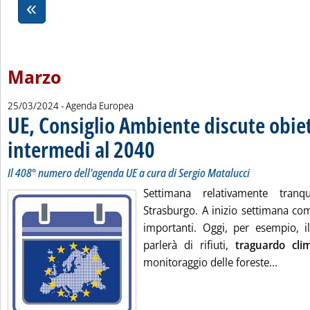
Marzo
25/03/2024
- Agenda Europea
UE, Consiglio Ambiente discute obiett
intermedi al 2040
. Sottotitolo: Il 408° numero dell'agenda UE a 
. Pubblicata lunedì 25 marzo 2024 alle 10.48.
Il 408° numero dell'agenda UE a cura di Sergio Matalucci
Settimana relativamente tranq
Strasburgo. A inizio settimana com
importanti. Oggi, per esempio, 
parlerà di rifiuti,
traguardo cli
Leggi 
monitoraggio delle foreste...