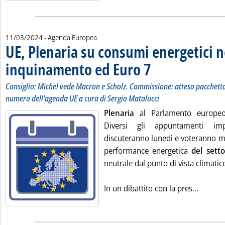
11/03/2024
- Agenda Europea
UE, Plenaria su consumi energetici ne
inquinamento ed Euro 7
. Sottotitolo: Consiglio: Miche
. Pubblicata lunedì 11 marzo 2
Consiglio: Michel vede Macron e Scholz. Commissione: atteso pacchetto r
numero dell'agenda UE a cura di Sergio Matalucci
Plenaria
al Parlamento europeo
Diversi gli appuntamenti imp
discuteranno lunedì e voteranno mar
performance energetica
del setto
neutrale dal punto di vista climatic
Leggi t
In un dibattito con la pres...