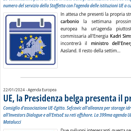
numero del servizio della Staffetta con l'agenda delle istituzioni UE a c
In attesa che presenti la propria st
carbonio
la settimana prossi
europea ha un'agenda piuttos
commissaria all'Energia
Kadri Sim
incontrerà il
ministro dell'Ene
Leggi
Aasland. Il resto della settim...
22/01/2024
- Agenda Europea
UE, la Presidenza belga presenta il
Consiglio d'associazione UE-Egitto. Sefcovic all'alleanza per storage i
all'Investors Dialogue e all'EntsoE su reti offshore. La 399ma agenda UE
Matalucci
Due sviluppi interessanti questa se