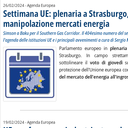
26/02/2024
- Agenda Europea
Settimana UE: plenaria a Strasburgo,
manipolazione mercati energia
. Sottotitolo:
. Pubblicata 
Simson a Baku per il Southern Gas Corridor. Il 404esimo numero del ser
l'agenda delle istituzioni UE e i principali avvenimenti a cura di Sergio
Parlamento europeo in
plenaria
Strasburgo. In campo stretta
sottolineare il
voto di giovedì
su
protezione dell'Unione europea co
del mercato dell'energia all'ingro
19/02/2024
- Agenda Europea