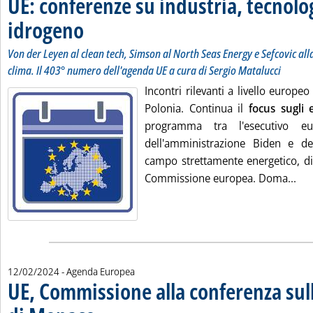
UE: conferenze su industria, tecnolo
idrogeno
. Sottotitolo: Von der Leyen al clean tech, Simson al North Seas Ener
. Pubblicata lunedì 19 febbraio 2024 alle 9.48.
Von der Leyen al clean tech, Simson al North Seas Energy e Sefcovic all
clima. Il 403° numero dell'agenda UE a cura di Sergio Matalucci
Incontri rilevanti a livello europe
Polonia. Continua il
focus sugli e
programma tra l'esecutivo eu
dell'amministrazione Biden e de
campo strettamente energetico, div
Leg
Commissione europea. Doma...
12/02/2024
- Agenda Europea
UE, Commissione alla conferenza sull
. Sottotitolo: Simson a Parigi all'Aie. Sefcovic a Washington. Il 
. Pubblicata lunedì 12 febbraio 2024 alle 10.19.