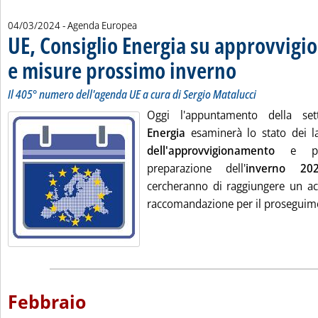
04/03/2024
- Agenda Europea
UE, Consiglio Energia su approvvig
e misure prossimo inverno
. Sottotitolo: Il 405° n
. Pubblicata lunedì 04 m
Il 405° numero dell'agenda UE a cura di Sergio Matalucci
Oggi l'appuntamento della se
Energia
esaminerà lo stato dei l
dell'approvvigionamento
e per
preparazione dell'
inverno 202
cercheranno di raggiungere un ac
raccomandazione per il proseguime
Febbraio