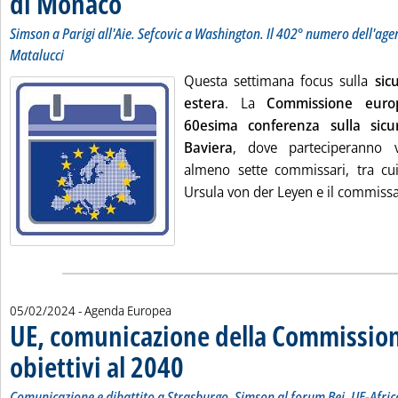
di Monaco
Simson a Parigi all'Aie. Sefcovic a Washington. Il 402° numero dell'age
Matalucci
Questa settimana focus sulla
sic
estera
. La
Commissione euro
60esima conferenza sulla sic
Baviera
, dove parteciperanno v
almeno sette commissari, tra cu
Ursula von der Leyen e il commissar
05/02/2024
- Agenda Europea
UE, comunicazione della Commission
obiettivi al 2040
. Sottotitolo: Comunicazione e dibattito a Strasbu
. Pubblicata lunedì 05 febbraio 2024 alle 9.8.
Comunicazione e dibattito a Strasburgo. Simson al forum Bei. UE-Afric