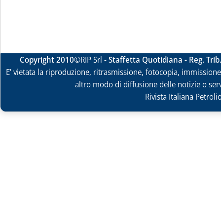
Copyright 2010
©RIP Srl -
Staffetta Quotidiana - Reg. Tri
E' vietata la riproduzione, ritrasmissione, fotocopia, immissione 
altro modo di diffusione delle notizie o ser
Rivista Italiana Petrol