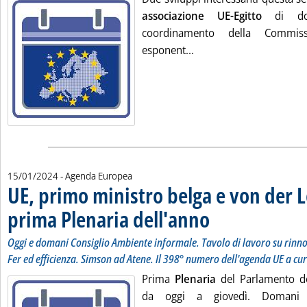
associazione UE-Egitto
di d
coordinamento della Commis
Leggi tutta la notizia:
esponent...
15/01/2024
- Agenda Europea
UE, primo ministro belga e von der L
prima Plenaria dell'anno
. Sottotitolo: Oggi e domani C
. Pubblicata lunedì 15 gennai
Oggi e domani Consiglio Ambiente informale. Tavolo di lavoro su rinnov
Fer ed efficienza. Simson ad Atene. Il 398° numero dell'agenda UE a cur
Prima
Plenaria
del Parlamento de
da oggi a giovedì. Domani