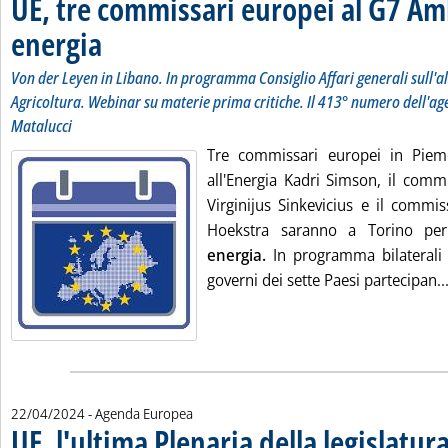
UE, tre commissari europei al G7 Am
energia
. Sottotitolo: Von der Leyen in Libano. In programma Consiglio Affari gen
. Pubblicata lunedì 29 aprile 2024 alle 11.41.
Von der Leyen in Libano. In programma Consiglio Affari generali sull'a
Agricoltura. Webinar su materie prima critiche. Il 413° numero dell'ag
Matalucci
Tre commissari europei in Piem
all'Energia Kadri Simson, il comm
Virginijus Sinkevicius e il commi
Hoekstra saranno a Torino per
energia.
In programma bilaterali
governi dei sette Paesi partecipan..
22/04/2024
- Agenda Europea
UE, l'ultima Plenaria della legislatur