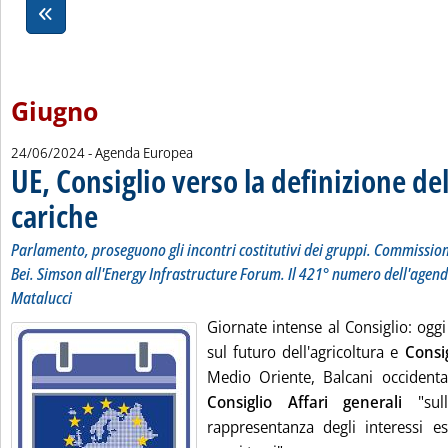
Giugno
24/06/2024
- Agenda Europea
UE, Consiglio verso la definizione del
cariche
. Sottotitolo: Parlamento, proseguono gli incontri costitutivi dei gruppi.
. Pubblicata lunedì 24 giugno 2024 alle 10.6.
Parlamento, proseguono gli incontri costitutivi dei gruppi. Commission
Bei. Simson all'Energy Infrastructure Forum. Il 421° numero dell'agend
Matalucci
Giornate intense al Consiglio: ogg
sul futuro dell'agricoltura e
Consig
Medio Oriente, Balcani occident
Consiglio Affari generali
"su
rappresentanza degli interessi es