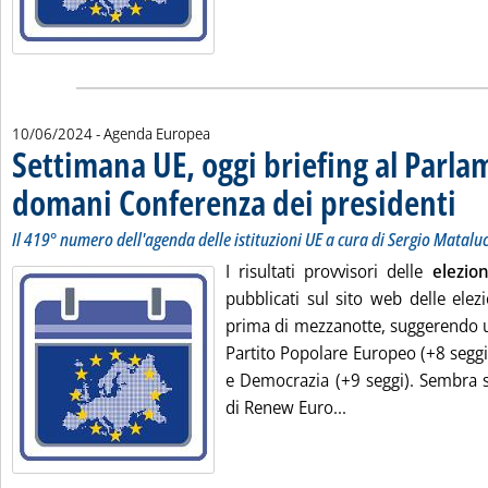
10/06/2024
- Agenda Europea
Settimana UE, oggi briefing al Parla
domani Conferenza dei presidenti
. Sott
. Pubb
Il 419° numero dell'agenda delle istituzioni UE a cura di Sergio Mataluc
I risultati provvisori delle
elezio
pubblicati sul sito web delle elez
prima di mezzanotte, suggerendo u
Partito Popolare Europeo (+8 seggi
e Democrazia (+9 seggi). Sembra so
Leggi tutta la not
di Renew Euro...