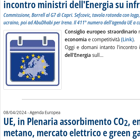
incontro ministri dell'Energia su inf
Commissione, Borrell al G7 di Capri. Sefcovic, tavola rotonda con Iogp
ucraino, poi ad AbuDhabi per Irena. Il 411° numero dell'agenda UE a c
Consiglio europeo straordinario
m
economia
e competitività
(Link)
.
Oggi e domani intanto l'incontro
Leggi tutta la no
dell'Energia
sull...
08/04/2024
- Agenda Europea
UE, in Plenaria assorbimento CO
, e
2
metano, mercato elettrico e green g