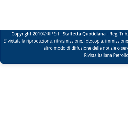
Copyright 2010
©RIP Srl -
Staffetta Quotidiana - Reg. Tri
E' vietata la riproduzione, ritrasmissione, fotocopia, immissione 
altro modo di diffusione delle notizie o ser
Rivista Italiana Petrol