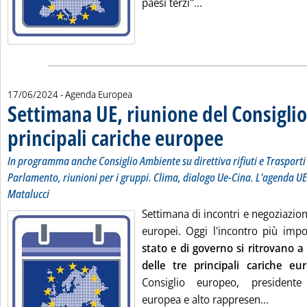
Leggi tutta la notizia:
paesi terzi"...
17/06/2024
- Agenda Europea
Settimana UE, riunione del Consiglio 
principali cariche europee
. Sottotitolo: In programm
. Pubblicata lunedì 17 gi
In programma anche Consiglio Ambiente su direttiva rifiuti e Trasporti
Parlamento, riunioni per i gruppi. Clima, dialogo Ue-Cina. L'agenda UE
Matalucci
Settimana di incontri e negoziazioni
europei. Oggi l'incontro più imp
stato e di governo si ritrovano a
delle tre principali cariche eu
Consiglio europeo, president
Leggi tu
europea e alto rappresen...