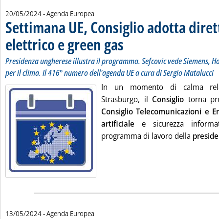
20/05/2024
- Agenda Europea
Settimana UE, Consiglio adotta dire
elettrico e green gas
. Sottotitolo: Presidenza ungherese illus
. Pubblicata lunedì 20 maggio 2024 alle 
Presidenza ungherese illustra il programma. Sefcovic vede Siemens, Hoe
per il clima. Il 416° numero dell'agenda UE a cura di Sergio Matalucci
In un momento di calma rela
Strasburgo, il
Consiglio
torna pro
Consiglio Telecomunicazioni e E
artificiale
e sicurezza inform
programma di lavoro della
presid
13/05/2024
- Agenda Europea