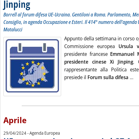
Jinping
. Sottotitolo: Borrell al forum difesa UE-Ucraina. Gentiloni a Roma. Parl
. Pubblicata lunedì 06 maggio 2024 alle 12.14.
Borrell al forum difesa UE-Ucraina. Gentiloni a Roma. Parlamento, Met
Consiglio, in agenda Occupazione e Esteri. Il 414° numero dell'agenda 
Matalucci
Appunto della settimana in corso og
Commissione europea
Ursula 
presidente francese
Emmanuel 
presidente cinese Xi Jinping
. 
rappresentante alla Politica es
Le
presiede il
Forum sulla difesa
...
Aprile
29/04/2024
- Agenda Europea