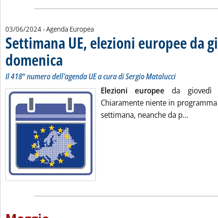
03/06/2024
- Agenda Europea
Settimana UE, elezioni europee da g
domenica
. Sottotitolo: Il 418° numero dell'agenda UE a cura di Sergio Matal
. Pubblicata lunedì 03 giugno 2024 alle 12.22.
Il 418° numero dell'agenda UE a cura di Sergio Matalucci
Elezioni europee
da giovedì
Chiaramente niente in programma
Leggi tu
settimana, neanche da p...