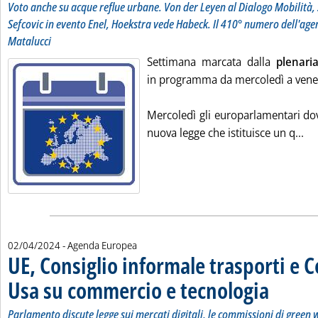
Voto anche su acque reflue urbane. Von der Leyen al Dialogo Mobilità, 
Sefcovic in evento Enel, Hoekstra vede Habeck. Il 410° numero dell'age
Matalucci
Settimana marcata dalla
plenari
in programma da mercoledì a ven
Mercoledì gli europarlamentari do
Le
nuova legge che istituisce un q...
02/04/2024
- Agenda Europea
UE, Consiglio informale trasporti e C
Usa su commercio e tecnologia
. Sottotitolo:
. Pubblicata m
Parlamento discute legge sui mercati digitali, le commissioni di green