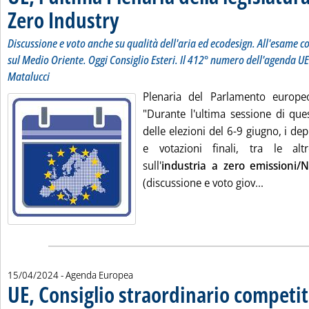
Zero Industry
. Sottotitolo: Discussione e voto anche su qualità dell'ar
. Pubblicata lunedì 22 aprile 2024 alle 11.26.
Discussione e voto anche su qualità dell'aria ed ecodesign. All'esame co
sul Medio Oriente. Oggi Consiglio Esteri. Il 412° numero dell'agenda UE
Matalucci
Plenaria del Parlamento europe
"Durante l'ultima sessione di ques
delle elezioni del 6-9 giugno, i dep
e votazioni finali, tra le al
sull'
industria a zero emissioni/
Leggi tut
(discussione e voto giov...
15/04/2024
- Agenda Europea
UE, Consiglio straordinario competit