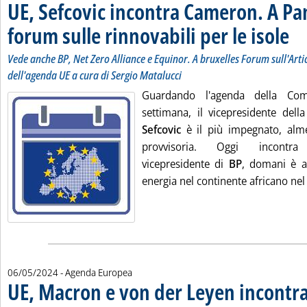
UE, Sefcovic incontra Cameron. A Pan
forum sulle rinnovabili per le isole
. Sot
. Pub
Vede anche BP, Net Zero Alliance e Equinor. A bruxelles Forum sull'Arti
dell'agenda UE a cura di Sergio Matalucci
Guardando l'agenda della Com
settimana, il vicepresidente de
Sefcovic
è il più impegnato, alm
provvisoria. Oggi incontra
vicepresidente di
BP
, domani è a 
energia nel continente africano nel 
06/05/2024
- Agenda Europea
UE, Macron e von der Leyen incontra