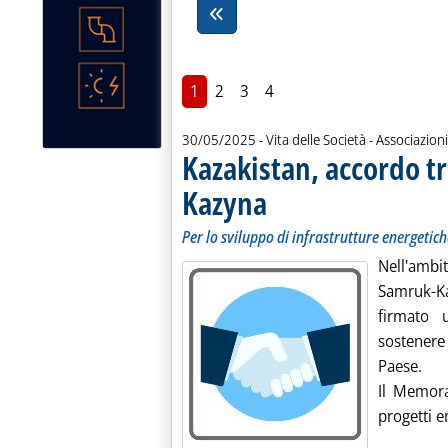
1
2
3
4
30/05/2025
- Vita delle Società - Associazioni
Kazakistan, accordo t
Kazyna
. Sottotitolo: Per lo sviluppo di infras
. Pubblicata venerdì 30 maggio 2025 a
Per lo sviluppo di infrastrutture energetich
Nell'ambi
Samruk-Ka
firmato
sostenere 
Paese.
Il Memora
progetti e