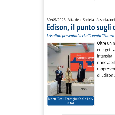
30/05/2025
- Vita delle Società - Associazioni
Edison, il punto sugli 
I risultati presentati ieri all'evento “Futuro
Oltre un m
energetic
intensità
rinnovabi
rappresent
di Edison a
Monti (Ceo), Terenghi (Cso) e Lory
(Cfo)