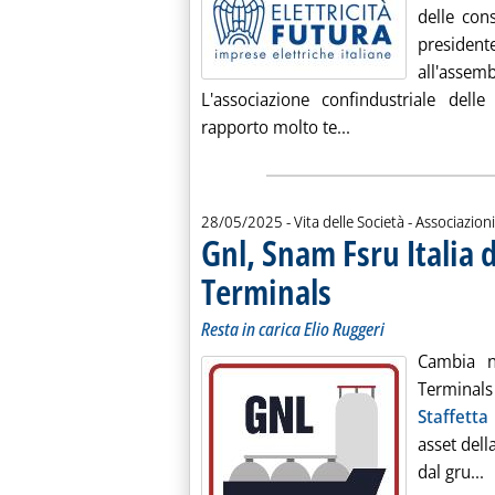
delle con
preside
all'assemb
L'associazione confindustriale del
Leggi tutta la noti
rapporto molto te...
28/05/2025
- Vita delle Società - Associazioni
Gnl, Snam Fsru Italia
Terminals
. Sottotitolo: Resta in carica El
. Pubblicata mercoledì 28 magg
Resta in carica Elio Ruggeri
Cambia 
Terminal
Staffetta
asset dell
L
dal gru...