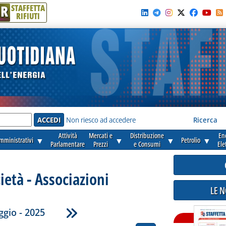
R
STAFFETTA
RIFIUTI
e'
Non riesco ad accedere
Ricerca
Attività
Mercati e
Distribuzione
En
amministrativi
▼
▼
▼
Petrolio
▼
Parlamentare
Prezzi
e Consumi
Ele
cietà - Associazioni
LE 
gio - 2025