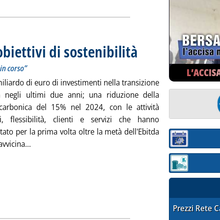
obiettivi di sostenibilità
. Sottotitolo: I risultati presentati i
. Pubblicata venerdì 30 maggio 202
 in corso”
L’ACCIS
iliardo di euro di investimenti nella transizione
a negli ultimi due anni; una riduzione della
 carbonica del 15% nel 2024, con le attività
li, flessibilità, clienti e servizi che hanno
ato per la prima volta oltre la metà dell'Ebitda
Sezione:
Leggi tutta la notizia: 'Edison, il punto sugli obiettivi d
vvicina...
Sezione: quotaz
STAFFETTA PRE
Prezzi Rete 