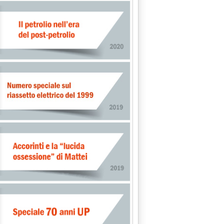
zioni'
gy Terminals'