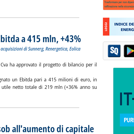
 Ebitda a 415 mln, +43%
. Sottotitolo: L'espansione su eolico 
. Pubblicata giovedì 29 maggio 2025 a
 acquisizioni di Sunnerg, Renergetica, Eolica
 Cva ha approvato il progetto di bilancio per il
gnato un Ebitda pari a 415 milioni di euro, in
n utile netto totale di 219 mln (+36% anno su
Leggi tutta la notizia: 'Cva, il bilancio 2024: Ebitda a 415 mln, 
nsob all'aumento di capitale
. Sottotitolo: Poco più di 5 
. Pubblicata giovedì 29 magg