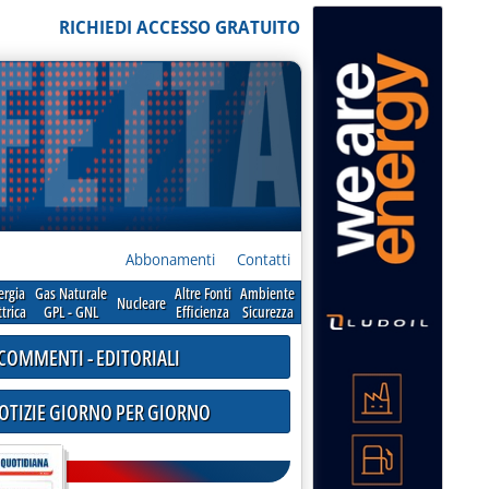
RICHIEDI ACCESSO GRATUITO
Abbonamenti
Contatti
ergia
Gas Naturale
Altre Fonti
Ambiente
Nucleare
ttrica
GPL - GNL
Efficienza
Sicurezza
COMMENTI - EDITORIALI
NOTIZIE GIORNO PER GIORNO