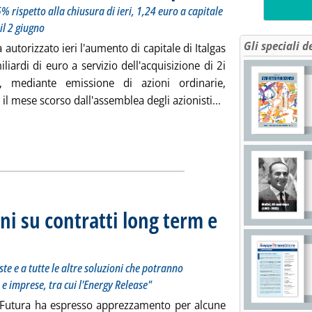
% rispetto alla chiusura di ieri, 1,24 euro a capitale
il 2 giugno
Gli speciali d
autorizzato ieri l'aumento di capitale di Italgas
liardi di euro a servizio dell'acquisizione di 2i
, mediante emissione di azioni ordinarie,
Leggi tutta la noti
 il mese scorso dall'assemblea degli azionisti...
ni su contratti long term e
i a collaborare concretamente a queste e a tutte le altre soluzioni che potranno abbassare il co
dì 28 maggio 2025 alle 13.50.
e e a tutte le altre soluzioni che potranno
 e imprese, tra cui l'Energy Release"
tà Futura ha espresso apprezzamento per alcune