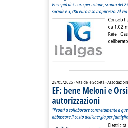
Poco più di 5 euro per azione, sconto del 25
sociale e 3,786 euro a sovrapprezzo. Al via 
Consob ha 
da 1,02 mi
Rete Gas
deliberato
28/05/2025
- Vita delle Società - Associazioni
EF: bene Meloni e Orsi
autorizzazioni
. Sottotitolo: "Pront
. Pubblicata mercole
"Pronti a collaborare concretamente a quest
abbassare il costo dell'energia per famiglie
Elettrici