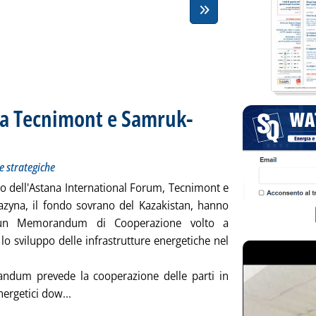
ra Tecnimont e Samruk-
trutture energetiche strategiche
lle 12.11.
e strategiche
to dell'Astana International Forum, Tecnimont e
zyna, il fondo sovrano del Kazakistan, hanno
 un Memorandum di Cooperazione volto a
lo sviluppo delle infrastrutture energetiche nel
ndum prevede la cooperazione delle parti in
Leggi tutta la notizia: 'Kazakistan, accordo tra
nergetici dow...