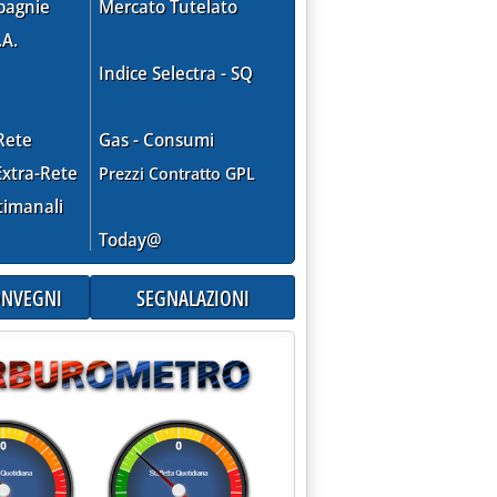
pagnie
Mercato Tutelato
.A.
Indice Selectra - SQ
Rete
Gas - Consumi
xtra-Rete
Prezzi Contratto GPL
timanali
 aumento Italgas'
Today@
CONVEGNI
SEGNALAZIONI
.