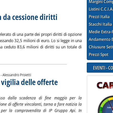
Margini Com
Listini C.C.I.A
da cessione diritti
Prezzi Italia
nerdì 30 maggio 2025 alle 10.57.
Stacchi Italia
Medie Extra-
erato di una parte dei propri diritti di opzione
Andamento E
cassando 32,5 milioni di euro. Lo si legge in una
a ceduto 83,6 milioni di diritti su un totale di
Chiusure Set
gi tutta la notizia: 'Snam incassa 32,5 mln da cessione diritti
Prezzi Spot
EVENTI - 
di:
 -
Alessandro Proietti
 vigilia delle offerte
. Sottotitolo: Lettera alla Staffetta
. Pubblicata venerdì 30 maggio 2025 alle 10.9
so dalla scadenza di fine maggio per la
one di offerte vincolanti, torna a fare notizia la
a per la compravendita di IP Gruppo Api. In