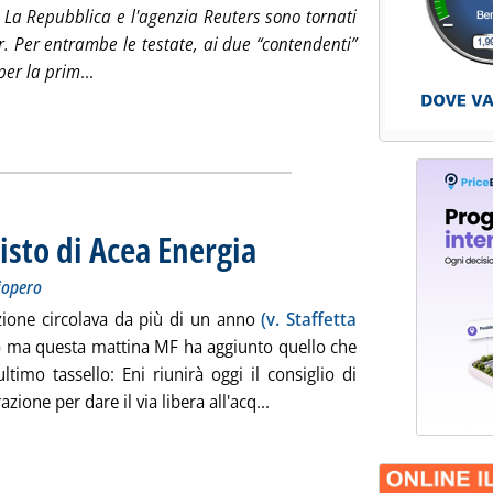
 La Repubblica e l'agenzia Reuters sono tornati
r. Per entrambe le testate, ai due “contendenti”
Leggi tutta la notizia: 'IP, una riflessione alla vigili
per la prim
...
isto di Acea Energia
. Sottotitolo: L'indiscrezione MF. Sindacati pr
. Pubblicata giovedì 29 maggio 2025 alle 16.
ciopero
ezione circolava da più di un anno
(v. Staffetta
)
ma questa mattina MF ha aggiunto quello che
ltimo tassello: Eni riunirà oggi il consiglio di
Leggi tutta la notizia: 'Pleni
zione per dare il via libera all'acq...