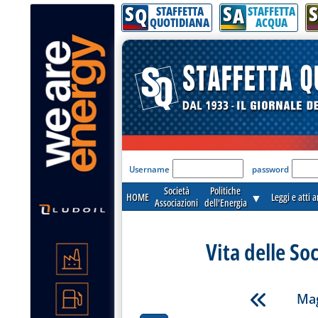
S
S
S
Q
A
STAFFETTA
STAFFETTA
QUOTIDIANA
ACQUA
'Modulo Login per acceder
Username
password
Società
Politiche
HOME
▼
Leggi e atti 
Associazioni
dell'Energia
Vita delle So
Mag