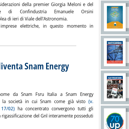
siderazioni della premier Giorgia Meloni e del
nte di Confindustria Emanuele Orsini
lea di ieri di Viale dell'Astronomia.
le imprese elettriche, in questo momento in
zia: 'EF: bene Meloni e Orsini su contratti long term e autorizza
 diventa Snam Energy
io Ruggeri
io 2025 alle 11.6.
nome da Snam Fsru Italia a Snam Energy
s la società in cui Snam come già visto
(v.
 17/02)
ha concentrato convergono tutti gli
a rigassificazione del Gnl interamente posseduti
eggi tutta la notizia: 'Gnl, Snam Fsru Italia diventa Snam Ener