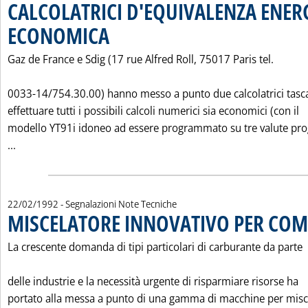
CALCOLATRICI D'EQUIVALENZA ENER
ECONOMICA
. Pubblicata sabato 22 febbraio 1992 alle 0.0.
Gaz de France e Sdig (17 rue Alfred Roll, 75017 Paris tel.
0033-14/754.30.00) hanno messo a punto due calcolatrici tasca
effettuare tutti i possibili calcoli numerici sia economici (con il
modello YT91i idoneo ad essere programmato su tre valute pr
Leggi tutta la notizia: 'CALCOLATRICI D'EQUIVALENZA E
...
22/02/1992
- Segnalazioni Note Tecniche
MISCELATORE INNOVATIVO PER COM
La crescente domanda di tipi particolari di carburante da parte
delle industrie e la necessità urgente di risparmiare risorse ha
portato alla messa a punto di una gamma di macchine per misc