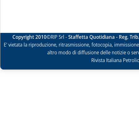
Copyright 2010
©RIP Srl -
Staffetta Quotidiana - Reg. Tri
E' vietata la riproduzione, ritrasmissione, fotocopia, immissione 
altro modo di diffusione delle notizie o ser
Rivista Italiana Petrol