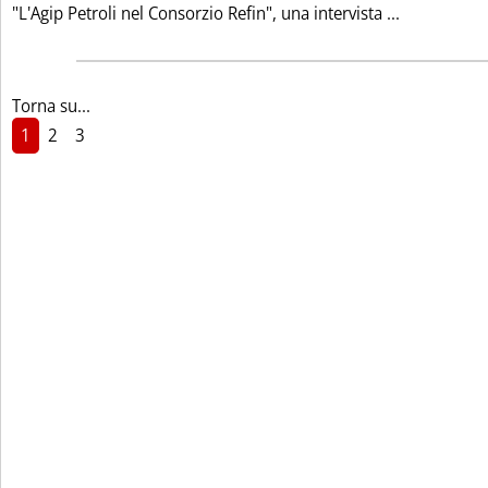
Leggi tutta
"L'Agip Petroli nel Consorzio Refin", una intervista ...
Torna su...
1
2
3