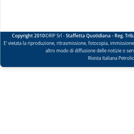
Copyright 2010
©RIP Srl -
Staffetta Quotidiana - Reg. Tri
E' vietata la riproduzione, ritrasmissione, fotocopia, immissione 
altro modo di diffusione delle notizie o ser
Rivista Italiana Petrol