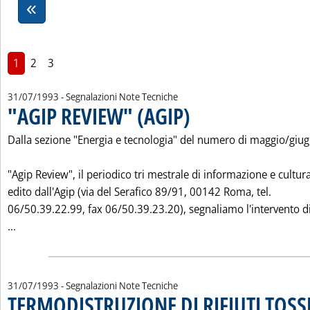
1
2
3
31/07/1993
- Segnalazioni Note Tecniche
"AGIP REVIEW" (AGIP)
. Pubblicata sabato 31 luglio 1993 al
Dalla sezione "Energia e tecnologia" del numero di maggio/giug
"Agip Review", il periodico tri mestrale di informazione e cultur
edito dall'Agip (via del Serafico 89/91, 00142 Roma, tel.
06/50.39.22.99, fax 06/50.39.23.20), segnaliamo l'intervento d
Leggi tutta la notizia: '"AGIP REVIEW" (AGIP)'
...
31/07/1993
- Segnalazioni Note Tecniche
TERMODISTRUZIONE DI RIFIUTI TOSS