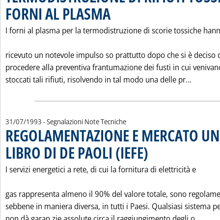
FORNI AL PLASMA
. Pubblicata sabato 31 luglio 1993 alle 0.0.
I forni al plasma per la termodistruzione di scorie tossiche han
ricevuto un notevole impulso so prattutto dopo che si è deciso 
procedere alla preventiva frantumazione dei fusti in cui venivan
Leggi t
stoccati tali rifiuti, risolvendo in tal modo una delle pr...
31/07/1993
- Segnalazioni Note Tecniche
REGOLAMENTAZIONE E MERCATO UN
LIBRO DI DE PAOLI (IEFE)
. Pubblicata sabato 31 luglio 1
I servizi energetici a rete, di cui la fornitura di elettricità e
gas rappresenta almeno il 90% del valore totale, sono regolame
sebbene in maniera diversa, in tutti i Paesi. Qualsiasi sistema p
Leggi
non dà garan zie assolute circa il raggiungimento degli o...