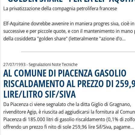
La privatizzazione della compagnia petrolifera francese
Elf-Aquitaine dovrebbe avvenire in maniera progres siva, cioè in 
successive e per piccole quote, e con il mantenimento in mano 
Legg
della cosiddetta "golden share" (letteralmente "azione d'o...
27/07/1993
- Segnalazioni Note Tecniche
AL COMUNE DI PIACENZA GASOLIO
RISCALDAMENTO AL PREZZO DI 259,
LIRE/LITRO SIF/SIVA
. Pubblicata martedì 27 luglio 1993 alle 0
Da Piacenza ci viene segnalato che la ditta Giglio di Gragnano,
rivenditore Agip, è riuscita ad aggiudicarsi la fornitura al Comun
Piacenza di 185.000 litri di gasolio riscaldamento (0,1% di zolfo
offrendo un prezzo fi nito di sole 259,96 lire Sif/Siva, pagame...