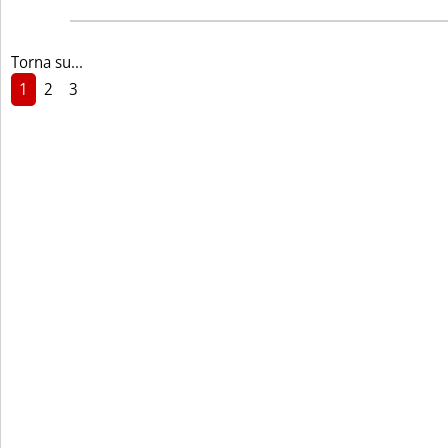
Torna su...
1
2
3