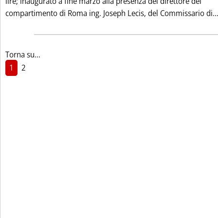
lire; inaugurato a fine marzo alla presenza del direttore del
compartimento di Roma ing. Joseph Lecis, del Commissario di..
Torna su...
1
2