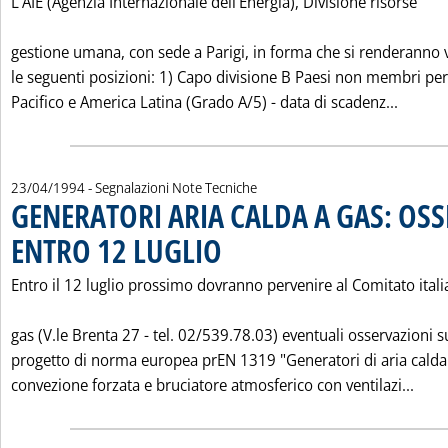
L'AIE (Agenzia Internazionale dell'Energia), Divisione risorse
gestione umana, con sede a Parigi, in forma che si renderanno 
le seguenti posizioni: 1) Capo divisione B Paesi non membri per
Leggi t
Pacifico e America Latina (Grado A/5) - data di scadenz...
23/04/1994
- Segnalazioni Note Tecniche
GENERATORI ARIA CALDA A GAS: OS
ENTRO 12 LUGLIO
. Pubblicata sabato 23 aprile 1994 alle 0.0.
Entro il 12 luglio prossimo dovranno pervenire al Comitato ital
gas (V.le Brenta 27 - tel. 02/539.78.03) eventuali osservazioni s
progetto di norma europea prEN 1319 "Generatori di aria calda
Legg
convezione forzata e bruciatore atmosferico con ventilazi...