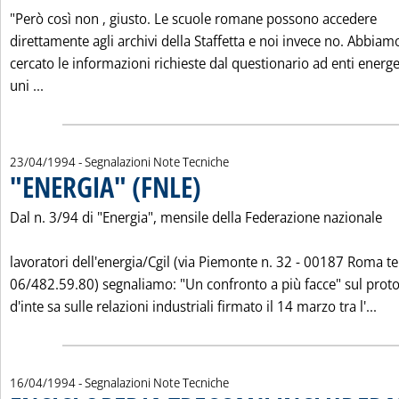
"Però così non ‚ giusto. Le scuole romane possono accedere
direttamente agli archivi della Staffetta e noi invece no. Abbiam
cercato le informazioni richieste dal questionario ad enti energet
Leggi tutta la notizia: 'CONCORSO ENEL-SCUOLA: BOCC
uni ...
23/04/1994
- Segnalazioni Note Tecniche
"ENERGIA" (FNLE)
. Pubblicata sabato 23 aprile 1994 alle 0.0.
Dal n. 3/94 di "Energia", mensile della Federazione nazionale
lavoratori dell'energia/Cgil (via Piemonte n. 32 - 00187 Roma te
06/482.59.80) segnaliamo: "Un confronto a più facce" sul proto
Leg
d'inte sa sulle relazioni industriali firmato il 14 marzo tra l'...
16/04/1994
- Segnalazioni Note Tecniche