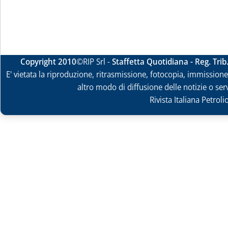
Copyright 2010
©RIP Srl -
Staffetta Quotidiana - Reg. Tri
E' vietata la riproduzione, ritrasmissione, fotocopia, immissione 
altro modo di diffusione delle notizie o ser
Rivista Italiana Petrol